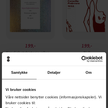
199,-
199,-
Kjærlighetshistorie, eller Utenom og hjem eller Et epos
Null
Gine Cornelia Pedersen
Gine Cornelia Pedersen
LYDBOK
LYDBOK
Samtykke
Detaljer
Om
Andre har også kjøpt
Vi bruker cookies
Våre nettsider benytter cookies (informasjonskapsler). Vi
bruker cookies til:
Premium
Premium