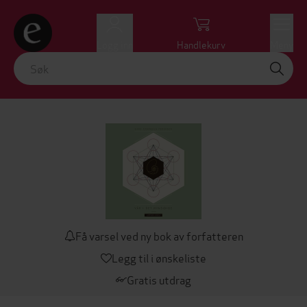
Logg inn
Handlekurv
Meny
Få varsel ved ny bok av forfatteren
Legg til i ønskeliste
Gratis utdrag