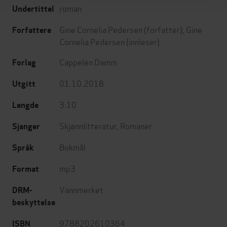
roman
Undertittel
Gine Cornelia Pedersen
(forfatter),
Gine
Forfattere
Cornelia Pedersen
(innleser)
Cappelen Damm
Forlag
01.10.2018
Utgitt
3:10
Lengde
Skjønnlitteratur
,
Romaner
Sjanger
Bokmål
Språk
mp3
Format
Vannmerket
DRM-
beskyttelse
9788202610364
ISBN