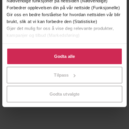
Vinner av Rivertonprisen
Første gang på tilbud
Nødvendige funksjoner på nettsiden (Nødvendige)
Forbedrer opplevelsen din på vår nettside (Funksjonelle)
Gir oss en bedre forståelse for hvordan nettsiden vår blir
brukt, slik at vi kan forbedre den (Statistiske)
Gjør det mulig for oss å vise deg relevante produkter,
kampanjer og tilbud (Markedsføring)
Klikk på «Godta alle» for å gi oss ditt samtykke til å
bruke cookies for alle disse formålene. Du kan også
Godta alle
tilpasse ditt samtykke til spesifikke formål ved å klikke
på «Tilpass». Du kan når som helst trekke tilbake eller
Tilpass
endre ditt samtykke.
199,-
349,-
Minnesota
Utskudd
Godta utvalgte
Jo Nesbø
Jørn Lier Horst
EBOK
EBOK