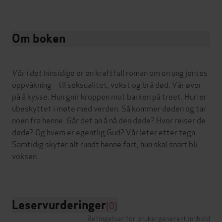
Om boken
Vår i det hinsidige
er en kraftfull roman om en ung jentes
oppvåkning – til seksualitet, vekst og brå død. Vår øver
på å kysse. Hun gnir kroppen mot barken på treet. Hun er
ubeskyttet i møte med verden. Så kommer døden og tar
noen fra henne. Går det an å nå den døde? Hvor reiser de
døde? Og hvem er egentlig Gud? Vår leter etter tegn.
Samtidig skyter alt rundt henne fart, hun skal snart bli
voksen.
Leservurderinger
(0)
Betingelser for brukergenerert innhold