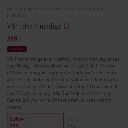
Gine Cornelia Pedersen
,
Gine Cornelia Pedersen
(innleser)
Vår i det hinsidige
399,-
Premium
Vår i det hinsidige er en kraftfull roman om en ung jentes
oppvåkning – til seksualitet, vekst og brå død. Vår øver
på å kysse. Hun gnir kroppen mot barken på treet. Hun er
ubeskyttet i møte med verden. Så kommer døden og tar
noen fra henne. Går det an å nå den døde? Hvor reiser de
døde? Og hvem er egentlig Gud? Vår leter etter tegn.
Samtidig skyter alt rundt henne fart, hun skal snart bli
voksen.
Ebok
Lydbok
249,-
399,-