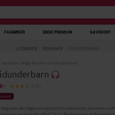
FAGBØKER
EBOK PREMIUM
GAVEKORT
LYDBØKER
ROMANER
VIDUNDERBARN
 Jacobsen
,
Helge Winther-Larsen
(innleser)
idunderbarn
9,-
(7)
remium
 begynner den dagen en mystisk liten halvsøster ankommer mut
mladning i en lyseblå koffert”.Vi er i Berlinmurens og President K