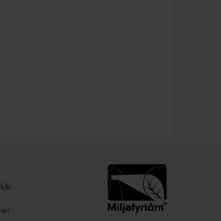
lkår
ler