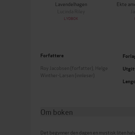
Lavendelhagen
Ekte ame
Lucinda Riley
Ja
LYDBOK
Forfattere
Forla
Roy Jacobsen
(forfatter),
Helge
Utgit
Winther-Larsen
(innleser)
Leng
Om boken
Det begynner den dagen en mystisk liten h