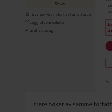
med
Fin
Få varsel ved ny bok av forfatteren
Legg til i ønskeliste
L
Gratis utdrag
39
Kan 
Flere bøker av samme forfat