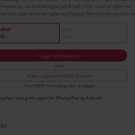
 moren sin i en blokkleilighet på Årvoll i Oslo. Livet er elektris
n er lojal, opptatt av at regler skal følges. Men hos moren, som i
Ebok
ydbok
249,-
9,-
Legg i handlekurven
eller
Gratis i appen med EBOK Premium
Prøv EBOK Premium gratis i 14 dager
spilles i våre gratis apper for iPhone/iPad og Android
ter