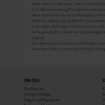
alene med Grorudbussen, ”med en atomladning
Vi er i Berlinmurens og President Kennedys og
alene med moren sin i en blokkleilighet på Årvo
elektrisk, vakkert og hardhendt sosialdemokra
av at regler skal følges. Men hos moren, som 
selve grunnfjellet, sporer han nå plutselige 
vingling.
Med denne sterke barndomsskildringen viser
være barn både er fantastisk fint og livsfarli
OM OSS
Om Ebok.no
K
Ledige stillinger
S
Følg oss på Facebook
O