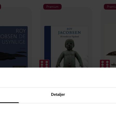
Premium
Premi
399,-
399,-
 usynlige
På randen av Vigeland
Detaljer
 Jacobsen
Roy Jacobsen
LYDBOK
LYDBOK