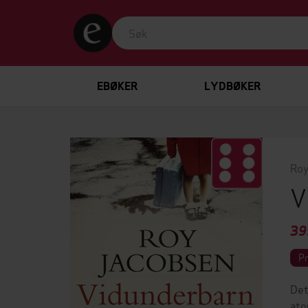
EBØKER
LYDBØKER
Roy
V
39
P
Det
ato