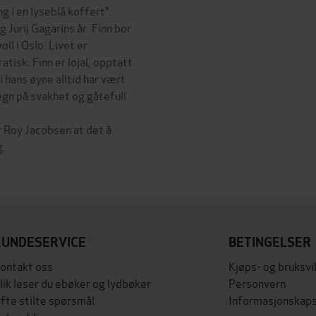
 i en lyseblå koffert”.
 Jurij Gagarins år. Finn bor
ll i Oslo. Livet er
tisk. Finn er lojal, opptatt
i hans øyne alltid har vært
tegn på svakhet og gåtefull
 Roy Jacobsen at det å
g.
KUNDESERVICE
BETINGELSER
ontakt oss
Kjøps- og bruksvi
lik leser du ebøker og lydbøker
Personvern
fte stilte spørsmål
Informasjonskaps