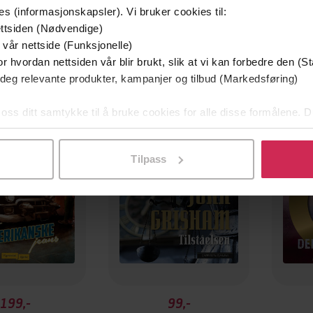
es (informasjonskapsler). Vi bruker cookies til:
ttsiden (Nødvendige)
 vår nettside (Funksjonelle)
r hvordan nettsiden vår blir brukt, slik at vi kan forbedre den (St
 deg relevante produkter, kampanjer og tilbud (Markedsføring)
Premium
 oss ditt samtykke til å bruke cookies for alle disse formålene. D
l ved å klikke på «Tilpass». Du kan når som helst trekke tilbake
Tilpass
199,-
99,-