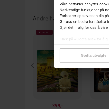
Våre nettsider benytter cooki
Nødvendige funksjoner på ne
Andre har også kjøpt
Forbedrer opplevelsen din på
Gir oss en bedre forståelse fo
Gjør det mulig for oss å vise
Premium
Premium
Klikk på «Godta alle» for å gi
samtykke til spesifikke formå
Godta utvalgte
399,-