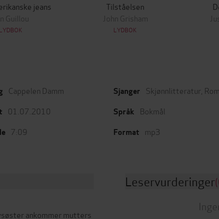
rikanske jeans
Tilståelsen
D
n Guillou
John Grisham
Ju
LYDBOK
LYDBOK
Cappelen Damm
Skjønnlitteratur
,
Rom
g
Sjanger
01.07.2010
Bokmål
t
Språk
7:09
mp3
de
Format
Leservurderinger
(
Inge
alvsøster ankommer mutters