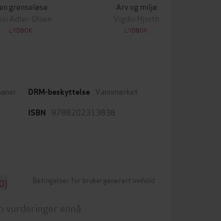
en grenseløse
Arv og miljø
ssi Adler-Olsen
Vigdis Hjorth
LYDBOK
LYDBOK
aner
Vannmerket
DRM-beskyttelse
9788202313838
ISBN
Betingelser for brukergenerert innhold
0)
n vurderinger ennå