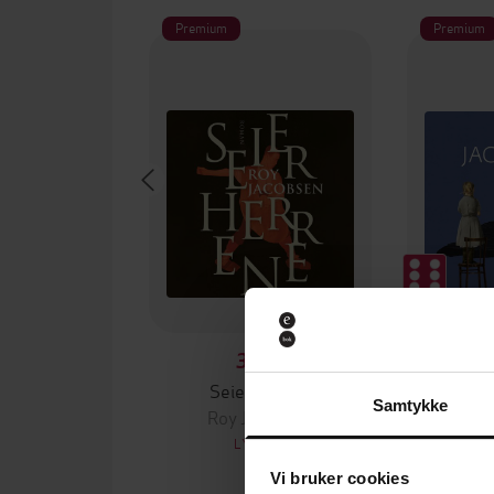
Premium
Premium
399,-
Seierherrene
De
Samtykke
Roy Jacobsen
Roy
LYDBOK
Vi bruker cookies