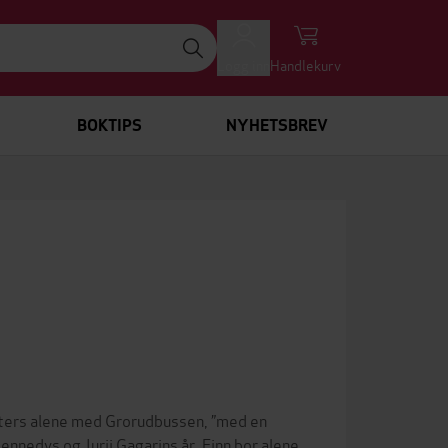
Logg inn
Handlekurv
BOKTIPS
NYHETSBREV
ters alene med Grorudbussen, ”med en
ennedys og Jurij Gagarins år. Finn bor alene