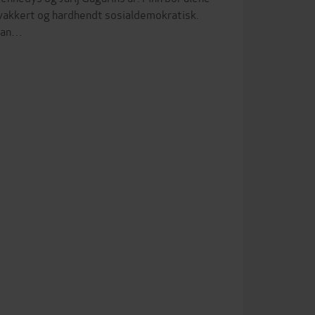
k, vakkert og hardhendt sosialdemokratisk.
 han…