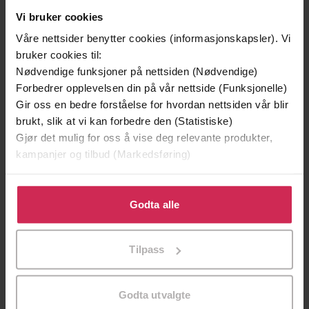
Vi bruker cookies
Våre nettsider benytter cookies (informasjonskapsler). Vi
bruker cookies til:
Nødvendige funksjoner på nettsiden (Nødvendige)
Forbedrer opplevelsen din på vår nettside (Funksjonelle)
399,-
169,-
Gir oss en bedre forståelse for hvordan nettsiden vår blir
Krakk
Snømannen
brukt, slik at vi kan forbedre den (Statistiske)
Guri Idsø Viken
Jo Nesbø
Gjør det mulig for oss å vise deg relevante produkter,
LYDBOK
LYDBOK
kampanjer og tilbud (Markedsføring)
Klikk på «Godta alle» for å gi oss ditt samtykke til å
bruke cookies for alle disse formålene. Du kan også
Godta alle
tilpasse ditt samtykke til spesifikke formål ved å klikke
sladder, forskyvninger og andre
Undertittel
på «Tilpass». Du kan når som helst trekke tilbake eller
overdrivelser om en prinsesse og hennes
Tilpass
endre ditt samtykke.
samtid
Ari Behn
(forfatter),
Anne Ryg
(innleser)
Forfattere
Godta utvalgte