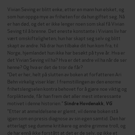
Vivian Seving er blitt enke, etter en mann hun elsket, og
som hun oppga mye av friheten for da hun giftet seg. Nå
er han død, og det er ikke lenger noen som skal få Vivian
Seving til å brenne. Det eneste konstante i Vivians liv har
vært omskifteligheten; hun har skapt seg selv og blitt
skapt av andre. Nå drar hun tilbake dit hun kom fra, til
Norge, hjemlandet hun ikke har besøkt på tyve år. Hva er
det Vivian Seving vil ha? Hva er det andre vil ha når de ser
henne? Og hva er det de tror de får?
"Det er her, helt på slutten av boken at forfatteren Ari
Behn virkelig viser klør. I fremstillingen av den enorme
frihetslengselen kontra behovet for å gjøre noe viktig og
forpliktende, får han frem det aller mest interessante
motivet i denne historien."
,
Sindre Hovdenakk
VG
"Etter at anmeldelsene er glemt, vil denne boken stå
igjen som en presis diagnose av sin egen samtid. Den har
etterlagt seg dumme kritikere og andre grimme troll, og
de har ennå ikke forstått at det er de selv, og ikke et