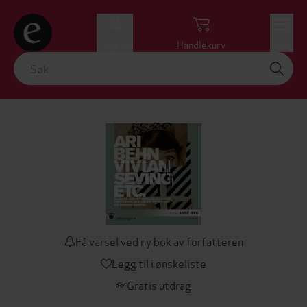
Logg inn
Handlekurv
Meny
Få varsel ved ny bok av forfatteren
Legg til i ønskeliste
Gratis utdrag