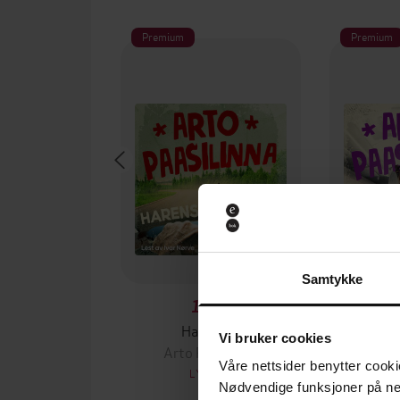
Premium
Premium
Samtykke
129,-
Harens år
Kollek
Vi bruker cookies
Arto Paasilinna
Arto
Våre nettsider benytter cooki
LYDBOK
Nødvendige funksjoner på ne