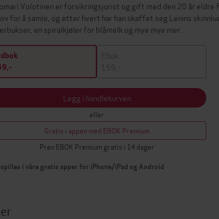
omari Volotinen er forsikringsjurist og gift med den 20 år eldre 
ov for å samle, og etter hvert har han skaffet seg Lenins skinnl
erbukser, en spiralkjøler for blåmelk og mye mye mer.
Ebok
ydbok
159,-
9,-
Legg i handlekurven
eller
Gratis i appen med EBOK Premium
Prøv EBOK Premium gratis i 14 dager
spilles i våre gratis apper for iPhone/iPad og Android
ter