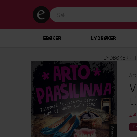
EBØKER
LYDBØKER
LYDBØKER
Art
V
t
14
P