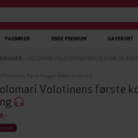
FAGBØKER
EBOK PREMIUM
GAVEKORT
ROMANER
VOLOMARI VOLOTINENS FØRSTE KONE OG ANDR
o Paasilinna
,
Kyrre Haugen Bakke
(innleser)
olomari Volotinens første k
ing
9,-
remium