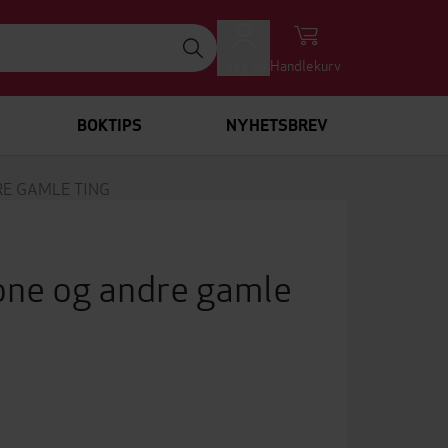
Logg inn
Handlekurv
BOKTIPS
NYHETSBREV
E GAMLE TING
one og andre gamle