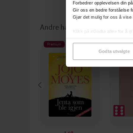
Forbedrer opplevelsen din på
Gir oss en bedre forståelse fo
Gjør det mulig for oss å vise
Andre har også kjøpt
Klikk på «Godta alle» for å gi
samtykke til spesifikke formå
Premium
Godta utvalgte