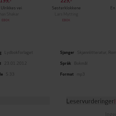
199,-
229,-
 Ulrikkes vei
Søsterklokkene
En
han Shakar
Lars Mytting
EBOK
EBOK
Lydbokforlaget
Skjønnlitteratur
,
Rom
g
Sjanger
23.01.2012
Bokmål
t
Språk
5:33
mp3
de
Format
Leservurderinger
(
Inge