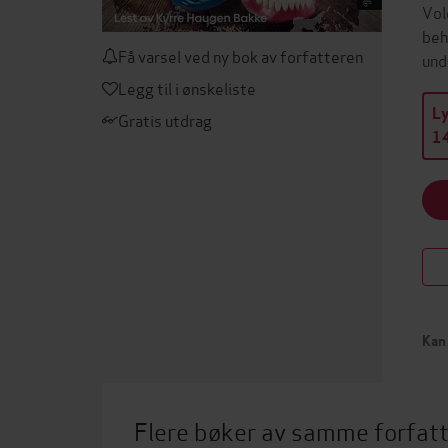
Vol
beh
Få varsel ved ny bok av forfatteren
und
Legg til i ønskeliste
L
Gratis utdrag
14
Kan 
Flere bøker av samme forfat