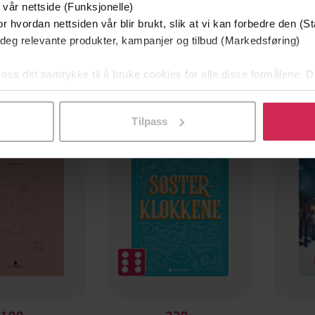
 vår nettside (Funksjonelle)
r hvordan nettsiden vår blir brukt, slik at vi kan forbedre den (St
 deg relevante produkter, kampanjer og tilbud (Markedsføring)
 oss ditt samtykke til å bruke cookies for alle disse formålene. D
l ved å klikke på «Tilpass». Du kan når som helst trekke tilbake
Tilpass