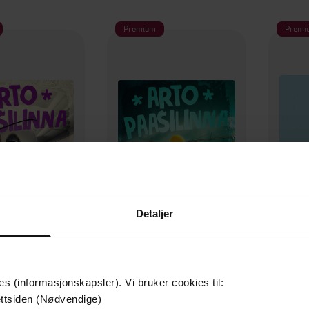
Premium
Premi
Detaljer
149,-
149,-
tivt selvmord
Herre min hatt
En
 Paasilinna
Arto Paasilinna
A
es (informasjonskapsler). Vi bruker cookies til:
LYDBOK
LYDBOK
ttsiden (Nødvendige)