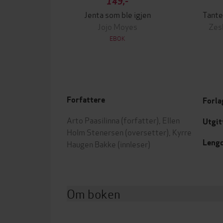
149,-
Jenta som ble igjen
Tante
Jojo Moyes
Zes
EBOK
Forfattere
Forla
Arto Paasilinna
(forfatter),
Ellen
Utgit
Holm Stenersen
(oversetter),
Kyrre
Leng
Haugen Bakke
(innleser)
Om boken