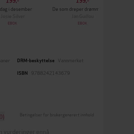
199,-
199,-
 dag i desember
De som dreper drømmer, sover aldri
Lek
Josie Silver
Jan Guillou
EBOK
EBOK
aner
Vannmerket
DRM-beskyttelse
9788242143679
ISBN
Betingelser for brukergenerert innhold
0)
n vurderinger ennå