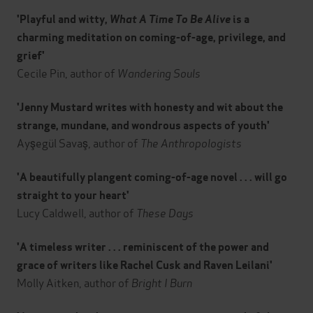
'Playful and witty,
What A Time To Be Alive
is a
charming meditation on coming-of-age, privilege, and
grief'
Cecile Pin, author of
Wandering Souls
'Jenny Mustard writes with honesty and wit about the
strange, mundane, and wondrous aspects of youth'
Ayşegül Savaş, author of
The Anthropologists
'A beautifully plangent coming-of-age novel . . . will go
straight to your heart'
Lucy Caldwell, author of
These Days
'A timeless writer . . . reminiscent of the power and
grace of writers like Rachel Cusk and Raven Leilani'
Molly Aitken, author of
Bright I Burn