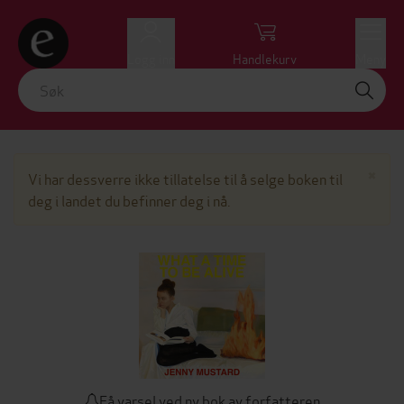
Logg inn
Handlekurv
Meny
Lu
×
Vi har dessverre ikke tillatelse til å selge boken til
deg i landet du befinner deg i nå.
Få varsel ved ny bok av forfatteren