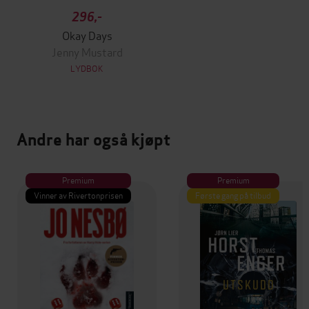
296,-
Okay Days
Jenny Mustard
LYDBOK
Andre har også kjøpt
Premium
Premium
Vinner av Rivertonprisen
Første gang på tilbud