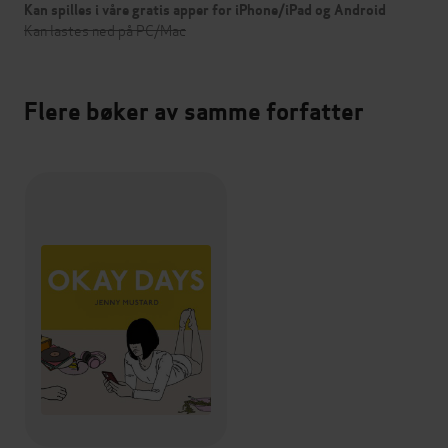
Kan spilles i våre gratis apper for iPhone/iPad og Android
Kan lastes ned på PC/Mac
Flere bøker av samme forfatter