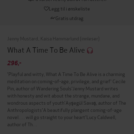
Legg til i ønskeliste
Gratis utdrag
Jenny Mustard
,
Kaisa Hammarlund
(innleser)
What A Time To Be Alive
296,-
'Playful and witty, What A Time To Be Alive is a charming
meditation on coming-of-age, privilege, and grief' Cecile
Pin, author of Wandering Souls'Jenny Mustard writes
with honesty and wit about the strange, mundane, and
wondrous aspects of youth'Ayşegül Savaş, author of The
Anthropologists'A beautifully plangent coming-of-age
novel . . . will go straight to your heart'Lucy Caldwell,
author of Th…