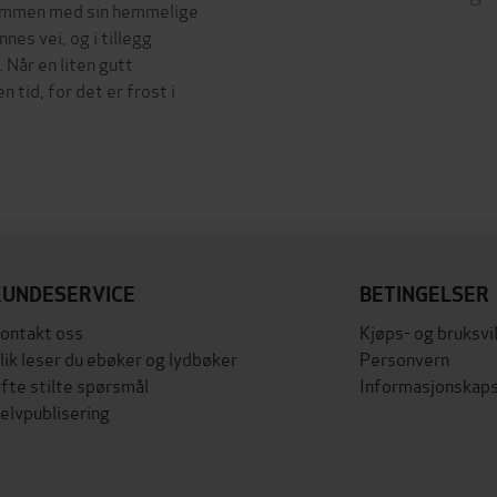
sammen med sin hemmelige
nes vei, og i tillegg
 Når en liten gutt
n tid, for det er frost i
KUNDESERVICE
BETINGELSER
ontakt oss
Kjøps- og bruksvi
lik leser du ebøker og lydbøker
Personvern
fte stilte spørsmål
Informasjonskaps
elvpublisering