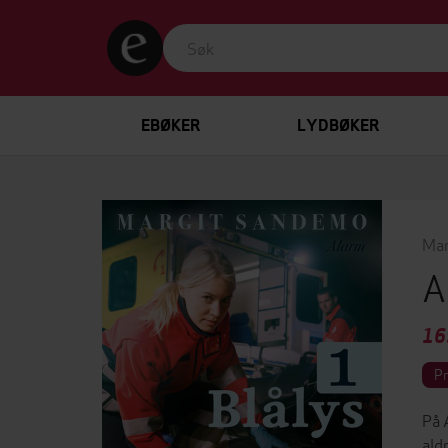
EBØKER
LYDBØKER
Mar
A
16
P
På 
ald