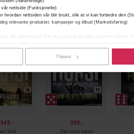
ttsiden (Nødvendige)
 vår nettside (Funksjonelle)
r hvordan nettsiden vår blir brukt, slik at vi kan forbedre den (St
 deg relevante produkter, kampanjer og tilbud (Markedsføring)
Premi
 oss ditt samtykke til å bruke cookies for alle disse formålene. D
l ved å klikke på «Tilpass». Du kan når som helst trekke tilbake
Tilpass
349,-
399,-
ørt land
Den siste saken