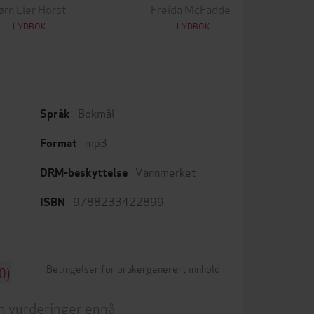
ørn Lier Horst
Freida McFadden
LYDBOK
LYDBOK
Bokmål
Språk
mp3
Format
Vannmerket
DRM-beskyttelse
9788233422899
ISBN
Betingelser for brukergenerert innhold
0)
n vurderinger ennå