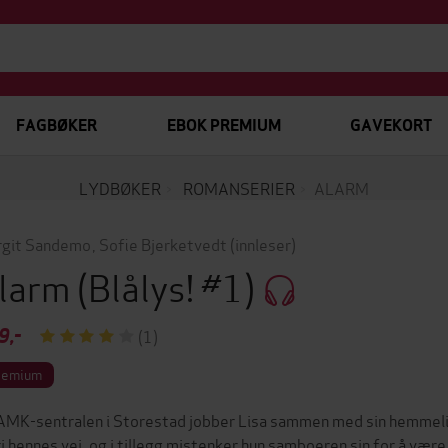
FAGBØKER
EBOK PREMIUM
GAVEKORT
LYDBØKER
ROMANSERIER
ALARM
git Sandemo
,
Sofie Bjerketvedt
(innleser)
larm
(Blålys! #1)
9,-
(1)
remium
AMK-sentralen i Storestad jobber Lisa sammen med sin hemmelige
ri hennes vei, og i tillegg mistenker hun samboeren sin for å være u