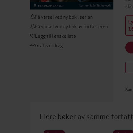
slå
Få varsel ved ny bok i serien
L
Få varsel ved ny bok av forfatteren
16
Legg til i ønskeliste
Gratis utdrag
Kan 
Flere bøker av samme forfat