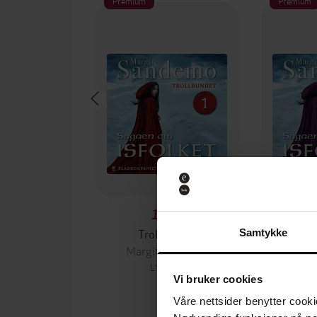
Premium
Premium
169,-
Trollbundet
He
Samtykke
Margit Sandemo
Marg
LYDBOK
Vi bruker cookies
Våre nettsider benytter cooki