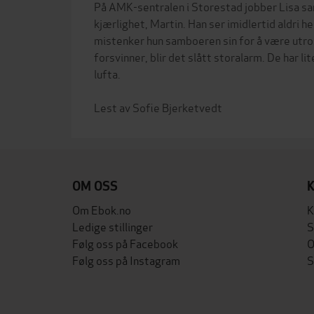
På AMK-sentralen i Storestad jobber Lisa 
kjærlighet, Martin. Han ser imidlertid aldri hen
mistenker hun samboeren sin for å være utro.
forsvinner, blir det slått storalarm. De har lite
lufta.
OM OSS
Om Ebok.no
K
Ledige stillinger
S
Følg oss på Facebook
O
Følg oss på Instagram
S