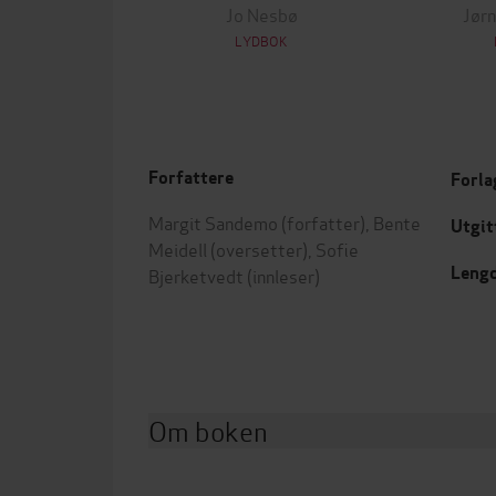
Jo Nesbø
Jørn
LYDBOK
Forfattere
Forla
Margit Sandemo
(forfatter),
Bente
Utgit
Meidell
(oversetter),
Sofie
Leng
Bjerketvedt
(innleser)
Om boken