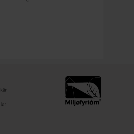
lkår
ler