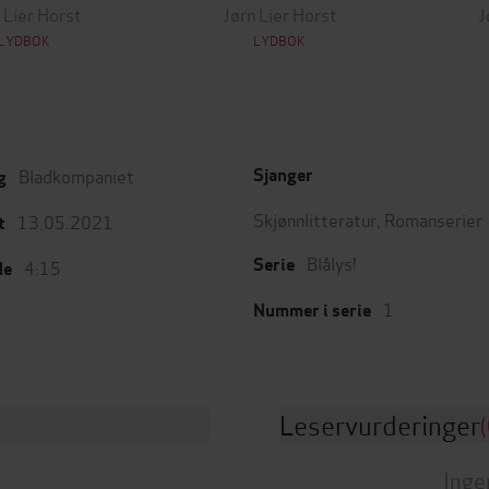
 Lier Horst
Jørn Lier Horst
J
LYDBOK
LYDBOK
Bladkompaniet
Sjanger
g
Skjønnlitteratur
,
Romanserier
13.05.2021
t
Blålys!
Serie
4:15
de
1
Nummer i serie
Leservurderinger
(
Inge