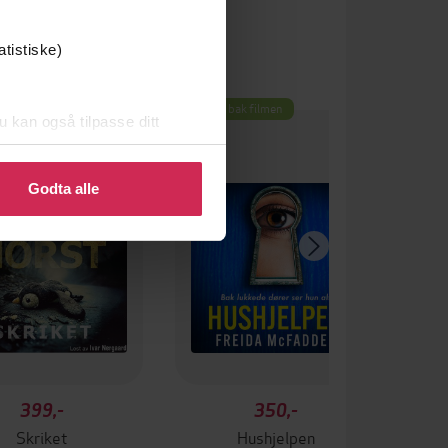
atistiske)
um
Boka bak filmen
u kan også tilpasse ditt
 eller endre ditt samtykke.
Godta alle
399,-
350,-
Skriket
Hushjelpen