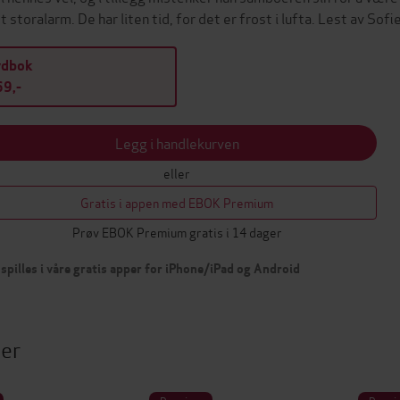
tt storalarm. De har liten tid, for det er frost i lufta. Lest av Sof
ydbok
9,-
Legg i handlekurven
eller
Gratis i appen med EBOK Premium
Prøv EBOK Premium gratis i 14 dager
spilles i våre gratis apper for iPhone/iPad og Android
ter