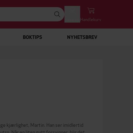
Logg inn
Handlekurv
BOKTIPS
NYHETSBREV
 kjærlighet, Martin. Han ser imidlertid
tro. Når en liten gutt forsvinner, blir det