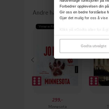
Nødvendige funksjoner på ne
Forbedrer opplevelsen din på
Andre har også kjøpt
Gir oss en bedre forståelse fo
Gjør det mulig for oss å vise
Vinner av Rivertonprisen
Premium
Klikk på «Godta alle» for å gi
samtykke til spesifikke formå
Godta utvalgte
299,-
Minnesota
T