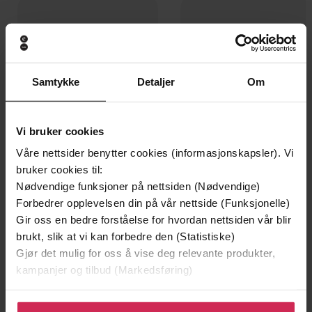
Samtykke
Detaljer
Om
Vi bruker cookies
Våre nettsider benytter cookies (informasjonskapsler). Vi
bruker cookies til:
Nødvendige funksjoner på nettsiden (Nødvendige)
179,-
169,-
Forbedrer opplevelsen din på vår nettside (Funksjonelle)
Skjebnedøgn
Kniv
Gir oss en bedre forståelse for hvordan nettsiden vår blir
Jørgen Jæger
Jo Nesbø
brukt, slik at vi kan forbedre den (Statistiske)
Gjør det mulig for oss å vise deg relevante produkter,
LYDBOK
LYDBOK
kampanjer og tilbud (Markedsføring)
Klikk på «Godta alle» for å gi oss ditt samtykke til å