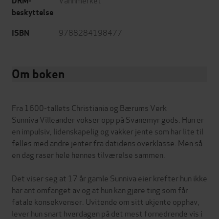
DRM-
beskyttelse
9788284198477
ISBN
Om boken
Fra 1600-tallets Christiania og Bærums Verk
Sunniva Villeander vokser opp på Svanemyr gods. Hun er
en impulsiv, lidenskapelig og vakker jente som har lite til
felles med andre jenter fra datidens overklasse. Men så
en dag raser hele hennes tilværelse sammen.
Det viser seg at 17 år gamle Sunniva eier krefter hun ikke
har ant omfanget av og at hun kan gjøre ting som får
fatale konsekvenser. Uvitende om sitt ukjente opphav,
lever hun snart hverdagen på det mest fornedrende vis i