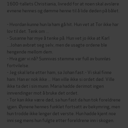
1600-tallets Christiania, livredd for at noen skal avsløre
evnene hennes og dømme henne til å lide døden på bålet.
- Hvordan kunne hun la ham gå hit. Hun vet at Tor ikke har
lov til det. Tenk om ...
- Susanne har mye å tenke på. Hun vet jo ikke at Karl
...Johan avbrøt seg selv, men de usagte ordene ble
hengende mellom dem.
- Hva gjør vi nå? Sunnivas stemme var full av bunnløs
fortvilelse.
- Jeg skal lete etter ham, sa Johan fast.- Vi skal finne
ham. Han er nok ikke ... Han ville ikke si ordet død. Ville
ikke ta det i sin munn. Maria hadde derimot ingen
innvendinger mot å bruke det ordet.
- Tor kan ikke være død, sa hun fast da hun tok foreldrene
igjen. Øynene hennes funklet fortsatt av bekymring, men
hun trodde ikke lenger det verste. Hun hadde kjent noe