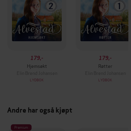
179,-
179,-
Hjemsøkt
Røtter
Elin Brend Johansen
Elin Brend Johansen
LYDBOK
LYDBOK
Andre har også kjøpt
Premium