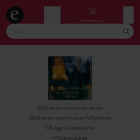
Logg inn
Handlekurv
Meny
Få varsel ved ny bok i serien
Få varsel ved ny bok av forfatteren
Legg til i ønskeliste
Gratis utdrag