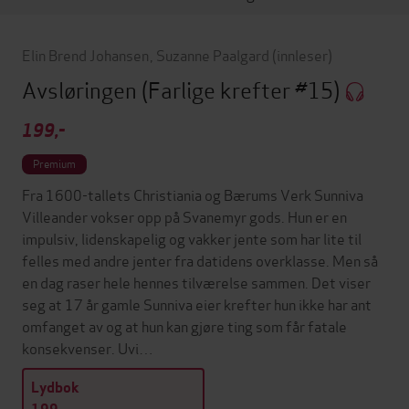
Elin Brend Johansen
,
Suzanne Paalgard
(innleser)
Avsløringen
(Farlige krefter #15)
199,-
Premium
Fra 1600-tallets Christiania og Bærums Verk Sunniva
Villeander vokser opp på Svanemyr gods. Hun er en
impulsiv, lidenskapelig og vakker jente som har lite til
felles med andre jenter fra datidens overklasse. Men så
en dag raser hele hennes tilværelse sammen. Det viser
seg at 17 år gamle Sunniva eier krefter hun ikke har ant
omfanget av og at hun kan gjøre ting som får fatale
konsekvenser. Uvi…
Lydbok