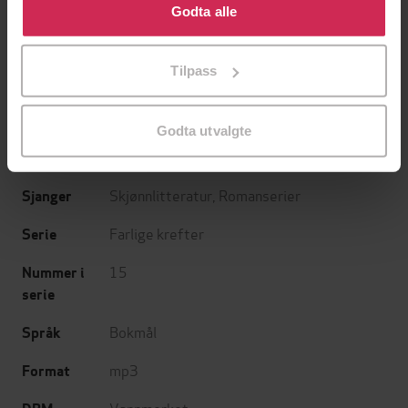
bruke cookies for alle disse formålene. Du kan også
Godta alle
Elin Brend Johansen
(forfatter),
Suzanne
Forfattere
tilpasse ditt samtykke til spesifikke formål ved å klikke
Paalgard
(innleser)
på «Tilpass». Du kan når som helst trekke tilbake eller
Tilpass
endre ditt samtykke.
Bonnier norsk forlag
Forlag
05.05.2022
Utgitt
Godta utvalgte
4:23
Lengde
Skjønnlitteratur
,
Romanserier
Sjanger
Farlige krefter
Serie
15
Nummer i
serie
Bokmål
Språk
mp3
Format
Vannmerket