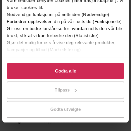
Våre nettsider benytter cookies (informasjonskapsler). Vi
bruker cookies til:
Nødvendige funksjoner på nettsiden (Nødvendige)
Forbedrer opplevelsen din på vår nettside (Funksjonelle)
Gir oss en bedre forståelse for hvordan nettsiden vår blir
brukt, slik at vi kan forbedre den (Statistiske)
Gjør det mulig for oss å vise deg relevante produkter,
39,-
49,-
kampanjer og tilbud (Markedsføring)
Forbudt lidenskap
Æresordet
Kitty Summers
Annikki Øvergård
Klikk på «Godta alle» for å gi oss ditt samtykke til å
EBOK
EBOK
bruke cookies for alle disse formålene. Du kan også
Godta alle
tilpasse ditt samtykke til spesifikke formål ved å klikke
på «Tilpass». Du kan når som helst trekke tilbake eller
Tilpass
endre ditt samtykke.
Jane Mysen
(forfatter),
Liv Steen
Forfattere
(innleser)
Godta utvalgte
Cappelen Damm
Forlag