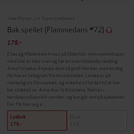
Jane Mysen
,
Liv Steen
(innleser)
Bak speilet
(Flammedans #72)
179,-
Elias og Måneskinn trives på Oldertun, men uvennskapet
med Ivar er ikke over og tar en overraskende vending.
Anna forsøker å hjelpe dem så godt hun kan, men en dag
får hun et telegram fra hovedstaden. Linnea er på
merkelig vis forsvunnet, og enkelte vil ha det til at hun
har stukket av. Anna drar til Kristiania. Natten i
herskapsvillaen blir søvnløs, og hun går ned på kjøkkenet.
Der får hun seg e…
Ebok
Lydbok
119,-
179,-