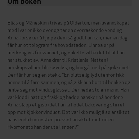
Om boken
Elias og Måneskinn trives på Oldertun, men uvennskapet
med Ivar er ikke over og tar en overraskende vending.
Anna forsøker å hjelpe dem så godt hun kan, men en dag
får hun et telegram fra hovedstaden. Linnea er på
merkelig vis forsvunnet, og enkelte vil ha det til at hun
har stukket av. Anna drar til Kristiania. Natten i
herskapsvillaen blir søvnløs, og hun går ned på kjøkkenet.
Der får hun seg en støkk. "En plutselig lyd utenfor fikk
henne til å fare sammen, og nå gikk hun bort til benken og
lente seg mot vindusglasset. Der nede sto en mann. Han
var kledd i hatt og frakk og hadde hansker på hendene.
Anna slapp et gisp idet han la hodet bakover og stirret
opp mot kjøkkenvinduet. Det var ikke mulig å se ansiktet
hans enda hun nesten presset ansiktet mot ruten.
Hvorfor sto han der ute i snøen?"