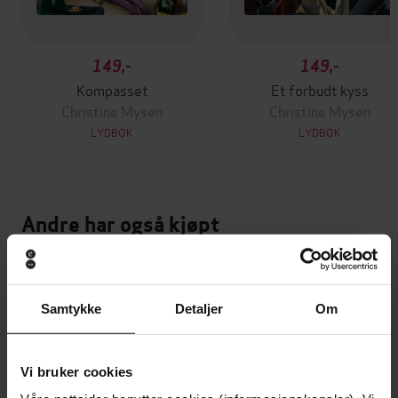
149,-
149,-
Kompasset
Et forbudt kyss
Christine Mysen
Christine Mysen
LYDBOK
LYDBOK
Andre har også kjøpt
Samtykke
Detaljer
Om
Vi bruker cookies