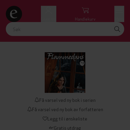
Logg inn
Handlekurv
Meny
Få varsel ved ny bok i serien
Få varsel ved ny bok av forfatteren
Legg til i ønskeliste
Gratis utdrag