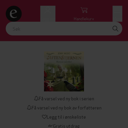
Logg inn
Handlekurv
Meny
Få varsel ved ny bok i serien
Få varsel ved ny bok av forfatteren
Legg til i ønskeliste
Gratis utdrag