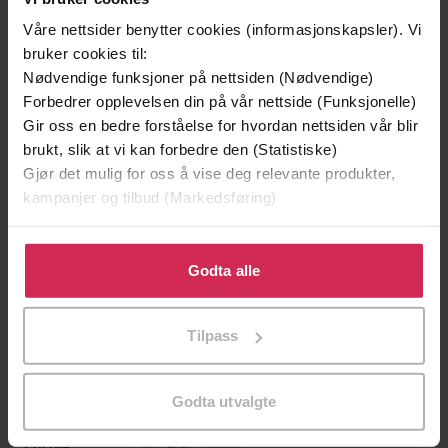
Våre nettsider benytter cookies (informasjonskapsler). Vi
bruker cookies til:
Nødvendige funksjoner på nettsiden (Nødvendige)
Forbedrer opplevelsen din på vår nettside (Funksjonelle)
Gir oss en bedre forståelse for hvordan nettsiden vår blir
brukt, slik at vi kan forbedre den (Statistiske)
Gjør det mulig for oss å vise deg relevante produkter,
129,-
129,-
kampanjer og tilbud (Markedsføring)
Minnesota
Utskudd
Jo Nesbø
Jørn Lier Horst
Klikk på «Godta alle» for å gi oss ditt samtykke til å
bruke cookies for alle disse formålene. Du kan også
Godta alle
EBOK
EBOK
tilpasse ditt samtykke til spesifikke formål ved å klikke
på «Tilpass». Du kan når som helst trekke tilbake eller
Tilpass
endre ditt samtykke.
Jenny Micko
(forfatter),
Mai Elise
Forfattere
Solberg
(innleser)
Godta utvalgte
Cappelen Damm
Forlag