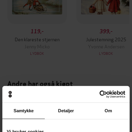
119,-
399,-
Den klareste stjernen
Julestemning 2025
Jenny Micko
Yvonne Andersen
LYDBOK
LYDBOK
Andre har også kjøpt
Premium
Premium
Vinner av Rivertonprisen
Første gang på tilbud
Samtykke
Detaljer
Om
Vi bruker cookies