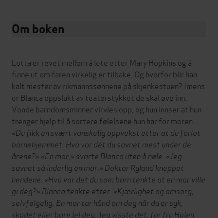
Om boken
Lotta er revet mellom å lete etter Mary Hopkins og å
finne ut om faren virkelig er tilbake. Og hvorfor blir han
kalt
mester
av rikmannssønnene på skjenkestuen? Imens
er Blanca oppslukt av teaterstykket de skal øve inn.
Vonde barndomsminner virvles opp, og hun innser at hun
trenger hjelp til å sortere følelsene hun har for moren …
«Du fikk en svært vanskelig oppvekst etter at du forlot
barnehjemmet. Hva var det du savnet mest under de
årene?»
«En mor,» svarte Blanca uten å nøle. «Jeg
savnet så inderlig en mor.»
Doktor Ryland kneppet
hendene. «Hva var det du som barn tenkte at en mor ville
gi deg?»
Blanca tenkte etter. «Kjærlighet og omsorg,
selvfølgelig. En mor tar hånd om deg når du er syk,
skadet eller bare lei deg. Jeg visste det, for fru Holen