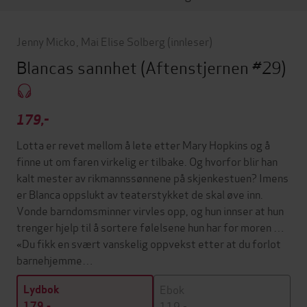
Jenny Micko
,
Mai Elise Solberg
(innleser)
Blancas sannhet
(Aftenstjernen #29)
179,-
Lotta er revet mellom å lete etter Mary Hopkins og å
finne ut om faren virkelig er tilbake. Og hvorfor blir han
kalt mester av rikmannssønnene på skjenkestuen? Imens
er Blanca oppslukt av teaterstykket de skal øve inn.
Vonde barndomsminner virvles opp, og hun innser at hun
trenger hjelp til å sortere følelsene hun har for moren …
«Du fikk en svært vanskelig oppvekst etter at du forlot
barnehjemme…
Ebok
Lydbok
119,-
179,-