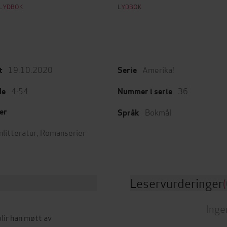
LYDBOK
LYDBOK
19.10.2020
Amerika!
t
Serie
4:54
36
de
Nummer i serie
Bokmål
er
Språk
nlitteratur
,
Romanserier
Leservurderinger
(
Inge
lir han møtt av