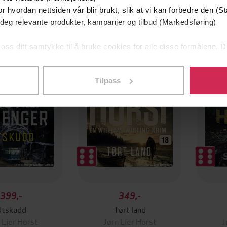
r hvordan nettsiden vår blir brukt, slik at vi kan forbedre den (St
 deg relevante produkter, kampanjer og tilbud (Markedsføring)
mium
Premium
Premi
 oss ditt samtykke til å bruke cookies for alle disse formålene. D
g på tilbud
l ved å klikke på «Tilpass». Du kan når som helst trekke tilbake
Tilpass
399,-
349,-
Utskudd
Tørt land
 Lier Horst
Jørn Lier Horst
J