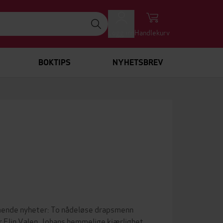
Logg inn
Handlekurv
BOKTIPS
NYHETSBREV
emmende nyheter: To nådeløse drapsmenn
er Elin Valen, Johans hemmelige kjærlighet.