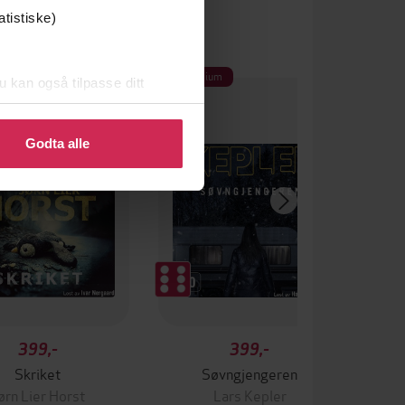
atistiske)
um
Premium
u kan også tilpasse ditt
 eller endre ditt samtykke.
Godta alle
399,-
399,-
Skriket
Søvngjengeren
ørn Lier Horst
Lars Kepler