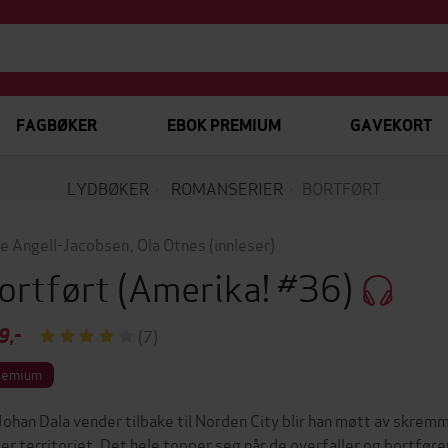
FAGBØKER
EBOK PREMIUM
GAVEKORT
LYDBØKER
ROMANSERIER
BORTFØRT
e Angell-Jacobsen
,
Ola Otnes
(innleser)
ortført
(Amerika! #36)
9,-
(7)
remium
Johan Dala vender tilbake til Norden City blir han møtt av skr
jer territoriet. Det hele topper seg når de overfaller og bortfør