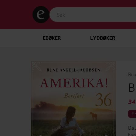
EBØKER
LYDBØKER
Run
B
34
P
Da 
her