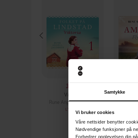
349,-
Samtykke
Viktoria
Flyk
Rune Angell-Jacobsen
Rune An
LYDBOK
Vi bruker cookies
Våre nettsider benytter cooki
Nødvendige funksjoner på ne
Forbedrer opplevelsen din på