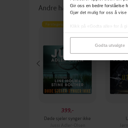
Andre har også kjøpt
Gir oss en bedre forståelse fo
Gjør det mulig for oss å vise
Første gang på tilbud
Pre
Klikk på «Godta alle» for å gi
Første gan
samtykke til spesifikke formå
Godta utvalgte
399,-
Døde sjeler synger ikke
Jussi Adler-Olsen
Jørn