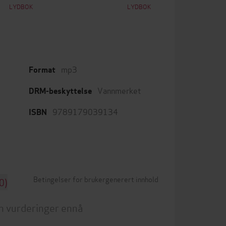
LYDBOK
LYDBOK
mp3
Format
Vannmerket
DRM-beskyttelse
9789179039134
ISBN
Betingelser for brukergenerert innhold
0)
n vurderinger ennå