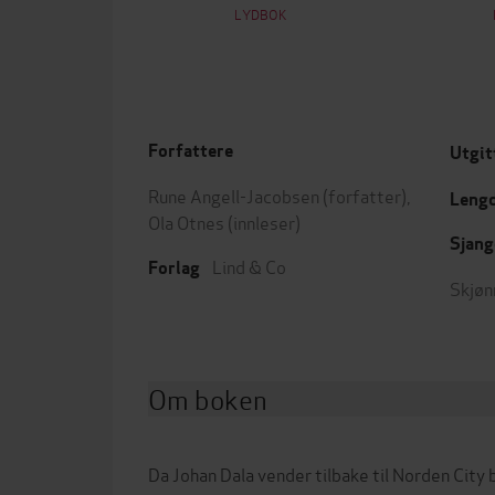
LYDBOK
Forfattere
Utgit
Rune Angell-Jacobsen
(forfatter),
Leng
Ola Otnes
(innleser)
Sjang
Lind & Co
Forlag
Skjøn
Om boken
Da Johan Dala vender tilbake til Norden City b