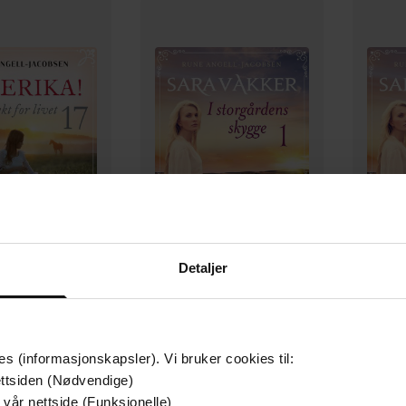
349,-
349,-
Detaljer
t for livet
I storgårdens skygge
Den
gell-Jacobsen
Rune Angell-Jacobsen
Rune
LYDBOK
LYDBOK
es (informasjonskapsler). Vi bruker cookies til:
ttsiden (Nødvendige)
 vår nettside (Funksjonelle)