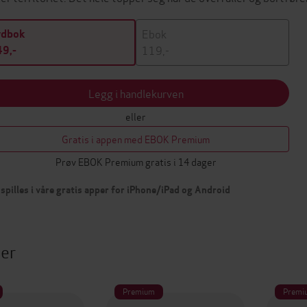
Ebok
ydbok
119,-
9,-
Legg i handlekurven
eller
Gratis i appen med EBOK Premium
Prøv EBOK Premium gratis i 14 dager
spilles i våre gratis apper for iPhone/iPad og Android
ter
Premium
Premi