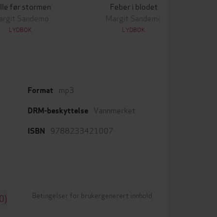
lle før stormen
Feber i blodet
argit Sandemo
Margit Sandemo
LYDBOK
LYDBOK
mp3
Format
Vannmerket
DRM-beskyttelse
9788233421007
ISBN
Betingelser for brukergenerert innhold
0)