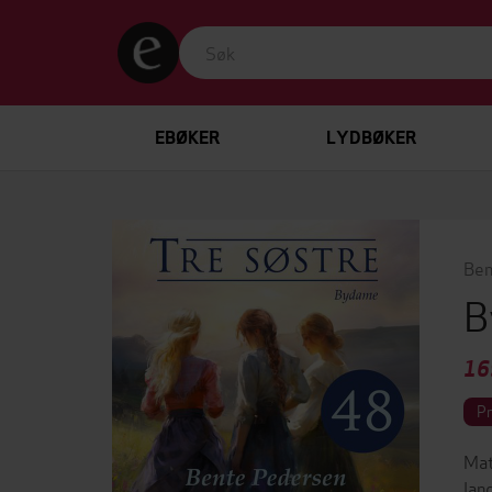
EBØKER
LYDBØKER
Ben
B
16
P
Mat
lan