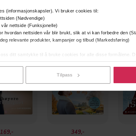
es (informasjonskapsler). Vi bruker cookies til:
ttsiden (Nødvendige)
 vår nettside (Funksjonelle)
r hvordan nettsiden vår blir brukt, slik at vi kan forbedre den (St
Premi
 deg relevante produkter, kampanjer og tilbud (Markedsføring)
 oss ditt samtykke til å bruke cookies for alle disse formålene. D
l ved å klikke på «Tilpass». Du kan når som helst trekke tilbake
Tilpass
169,-
349,-