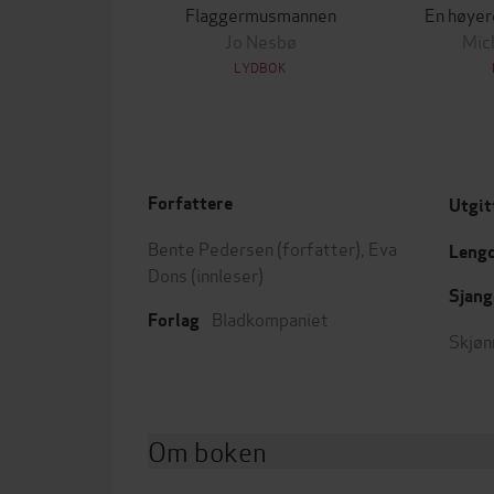
Flaggermusmannen
En høyer
Jo Nesbø
Mich
LYDBOK
Forfattere
Utgit
Bente Pedersen
(forfatter),
Eva
Leng
Dons
(innleser)
Sjang
Bladkompaniet
Forlag
Skjøn
Om boken