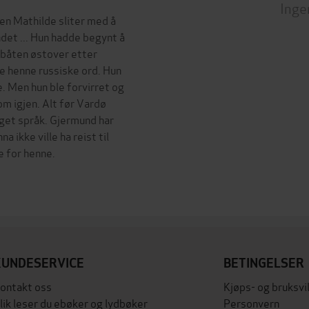
Inge
men Mathilde sliter med å
det ... Hun hadde begynt å
 båten østover etter
re henne russiske ord. Hun
. Men hun ble forvirret og
m igjen. Alt før Vardø
eget språk. Gjermund har
a ikke ville ha reist til
e for henne.
KUNDESERVICE
BETINGELSER
ontakt oss
Kjøps- og bruksvi
lik leser du ebøker og lydbøker
Personvern