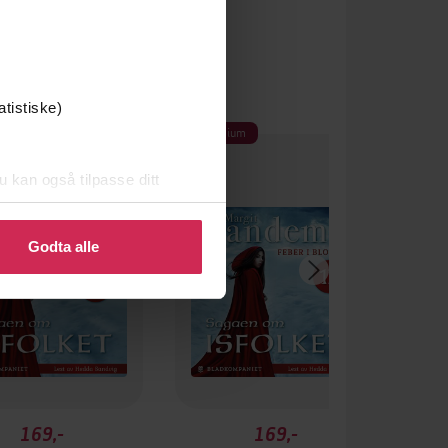
atistiske)
um
Premium
u kan også tilpasse ditt
 eller endre ditt samtykke.
Godta alle
169,-
169,-