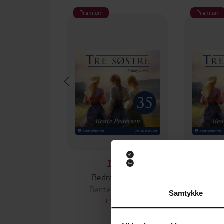
Premium
Premium
169,-
Bedragets pris
Bente Pedersen
Bent
Samtykke
LYDBOK