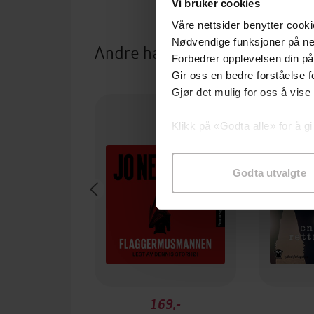
Vi bruker cookies
Våre nettsider benytter cooki
Nødvendige funksjoner på ne
Andre har også kjøpt
Forbedrer opplevelsen din på
Gir oss en bedre forståelse fo
Gjør det mulig for oss å vise
Klikk på «Godta alle» for å gi
samtykke til spesifikke formå
Godta utvalgte
169,-