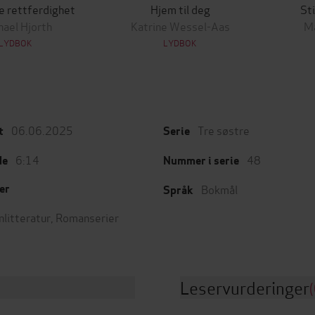
e rettferdighet
Hjem til deg
Sti
ael Hjorth
Katrine Wessel-Aas
M
LYDBOK
LYDBOK
06.06.2025
Tre søstre
t
Serie
6:14
48
de
Nummer i serie
Bokmål
er
Språk
nlitteratur
,
Romanserier
Leservurderinger
(