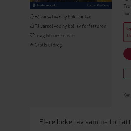
Tro
hun
Få varsel ved ny bok i serien
Få varsel ved ny bok av forfatteren
L
Legg til i ønskeliste
16
Gratis utdrag
Kan 
Flere bøker av samme forfat