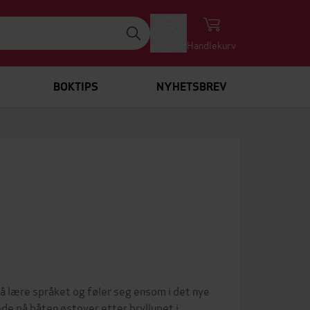
Logg inn
Handlekurv
BOKTIPS
NYHETSBREV
 å lære språket og føler seg ensom i det nye
ede på båten østover etter bryllupet i