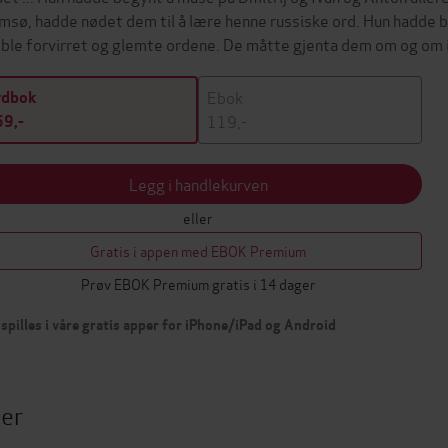
msø, hadde nødet dem til å lære henne russiske ord. Hun hadde b
 ble forvirret og glemte ordene. De måtte gjenta dem om og om
Ebok
ydbok
119,-
9,-
Legg i handlekurven
eller
Gratis i appen med EBOK Premium
Prøv EBOK Premium gratis i 14 dager
spilles i våre gratis apper for iPhone/iPad og Android
ter