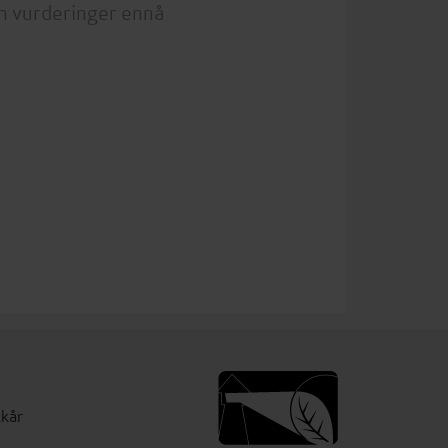
n vurderinger ennå
lkår