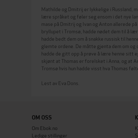
Mathilde og Dmitrij er lykkelige i Russland, 
lære språket og føler seg ensom i det nye lan
mase på Dmitrij og Ivan og Anton allerede på
bryllupet i Tromsø, hadde nødet dem til å læ
hadde bedt dem om å snakke russisk til henne
glemte ordene. De måtte gjenta dem om og o
hadde de gitt opp å prøve å lære henne sitt 
skjønt at Thomas er forelsket i Anna, og at Ann
Tromsø hvis hun hadde visst hva Thomas følt
OM OSS
Om Ebok.no
K
Ledige stillinger
S