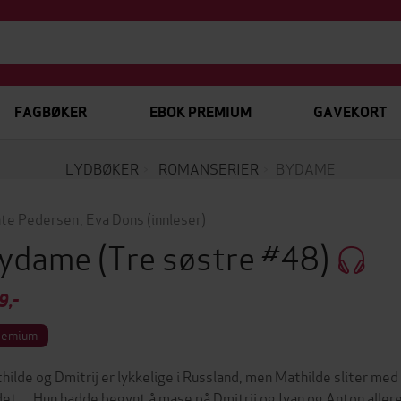
FAGBØKER
EBOK PREMIUM
GAVEKORT
LYDBØKER
ROMANSERIER
BYDAME
te Pedersen
,
Eva Dons
(innleser)
ydame
(Tre søstre #48)
9,-
remium
hilde og Dmitrij er lykkelige i Russland, men Mathilde sliter med
det ... Hun hadde begynt å mase på Dmitrij og Ivan og Anton aller