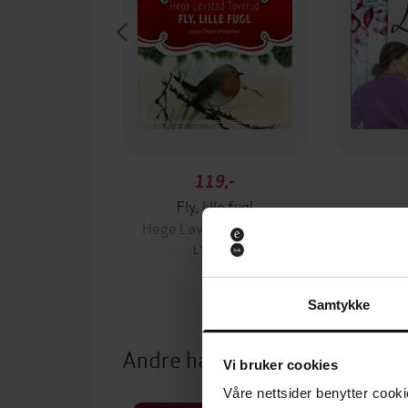
119,-
Fly, lille fugl
Hege Løvstad Toverud
Hege Lø
LYDBOK
Samtykke
Andre har også kjøpt
Vi bruker cookies
Våre nettsider benytter cooki