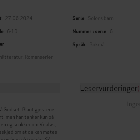
27.06.2024
Solens barn
t
Serie
6:10
6
de
Nummer i serie
Bokmål
er
Språk
nlitteratur
,
Romanserier
Leservurderinger
(
Inge
på Godset. Blant gjestene
nt, men han tenker kun på
den og snakker om Vealøs,
beskjed om at de kan møtes
n av ham så tydelig. Så