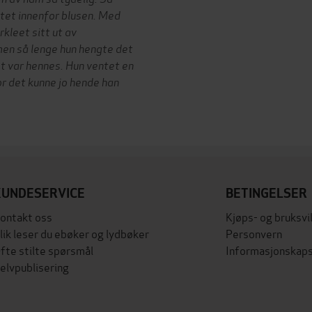
stet innenfor blusen.
Med
kleet sitt ut av
men så lenge hun hengte det
et var hennes.
Hun ventet en
for det kunne jo hende han
KUNDESERVICE
BETINGELSER
ontakt oss
Kjøps- og bruksvi
lik leser du ebøker og lydbøker
Personvern
fte stilte spørsmål
Informasjonskaps
elvpublisering