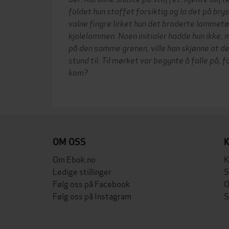
foldet hun stoffet forsiktig og la det på bry
valne fingre lirket hun det broderte lommetør
kjolelommen. Noen initialer hadde hun ikke, 
på den samme grenen, ville han skjønne at d
stund til. Til mørket var begynte å falle på, 
kom?
OM OSS
Om Ebok.no
K
Ledige stillinger
S
Følg oss på Facebook
O
Følg oss på Instagram
S