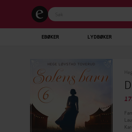
EBØKER
LYDBØKER
Heg
D
17
Fam
Lau
Kar