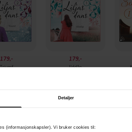
179,-
179,-
Triumf
Ilddåp
K
vstad Toverud
Hege Løvstad Toverud
Hege
LYDBOK
LYDBOK
Detaljer
es (informasjonskapsler). Vi bruker cookies til: