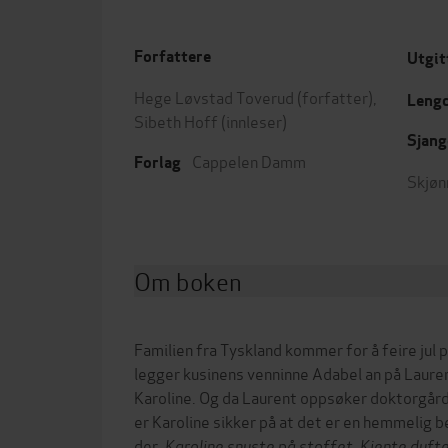
Forfattere
Utgit
Hege Løvstad Toverud
(forfatter),
Leng
Sibeth Hoff
(innleser)
Sjang
Cappelen Damm
Forlag
Skjøn
Om boken
Familien fra Tyskland kommer for å feire jul 
legger kusinens venninne Adabel an på Laure
Karoline. Og da Laurent oppsøker doktorgår
er Karoline sikker på at det er en hemmelig 
der.
Karoline snuste på stoffet. Kjente dufte