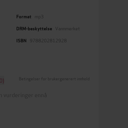
mp3
Format
Vannmerket
DRM-beskyttelse
9788202812928
ISBN
Betingelser for brukergenerert innhold
0)
n vurderinger ennå