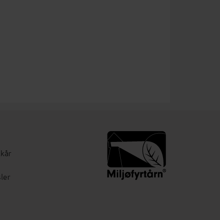
lkår
ler