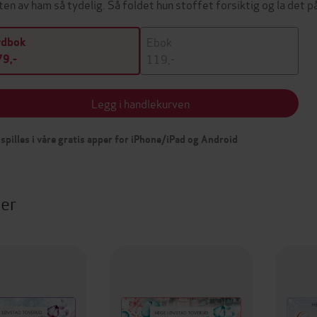
ten av ham så tydelig. Så foldet hun stoffet forsiktig og la det 
Ebok
ydbok
119,-
9,-
Legg i handlekurven
spilles i våre gratis apper for iPhone/iPad og Android
ter