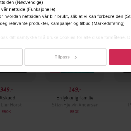
mium
Premium
ttsiden (Nødvendige)
g på tilbud
 vår nettside (Funksjonelle)
r hvordan nettsiden vår blir brukt, slik at vi kan forbedre den (St
 deg relevante produkter, kampanjer og tilbud (Markedsføring)
 oss ditt samtykke til å bruke cookies for alle disse formålene. D
l ved å klikke på «Tilpass». Du kan når som helst trekke tilbake
Tilpass
349,-
149,-
Utskudd
En lykkelig familie
 Lier Horst
Stian Hjelvin Andersen
P
EBOK
EBOK