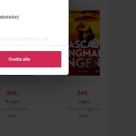
atistiske)
u kan også tilpasse ditt
 eller endre ditt samtykke.
Godta alle
349,-
249,-
Krigen
Ingen
ascal Engman
Pascal Engman
EBOK
EBOK