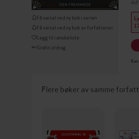
duf
Få varsel ved ny bok i serien
L
17
Få varsel ved ny bok av forfatteren
Legg til i ønskeliste
Gratis utdrag
Kan 
Flere bøker av samme forfat