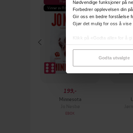
Premium
Pre
Nødvendige funksjoner på ne
Vinner av Rivertonprisen
Første gan
Forbedrer opplevelsen din på
Gir oss en bedre forståelse fo
Gjør det mulig for oss å vise
Klikk på «Godta alle» for å gi
samtykke til spesifikke formå
Godta utvalgte
199,-
Minnesota
Jo Nesbø
Jørn
EBOK