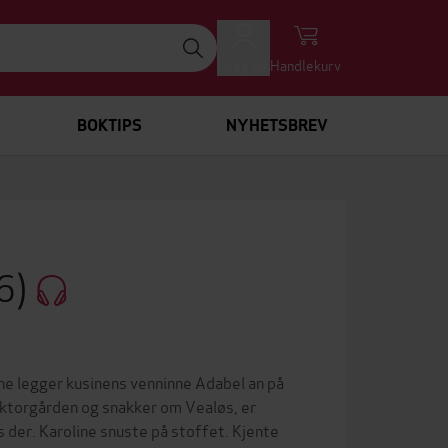
Logg inn
Handlekurv
BOKTIPS
NYHETSBREV
#6)
ene legger kusinens venninne Adabel an på
oktorgården og snakker om Vealøs, er
 der. Karoline snuste på stoffet. Kjente