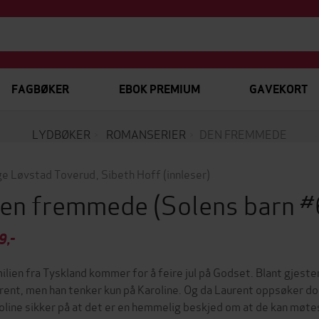
FAGBØKER
EBOK PREMIUM
GAVEKORT
LYDBØKER
ROMANSERIER
DEN FREMMEDE
e Løvstad Toverud
,
Sibeth Hoff
(innleser)
en fremmede
(Solens barn 
9,-
ilien fra Tyskland kommer for å feire jul på Godset. Blant gjest
rent, men han tenker kun på Karoline. Og da Laurent oppsøker d
oline sikker på at det er en hemmelig beskjed om at de kan møtes