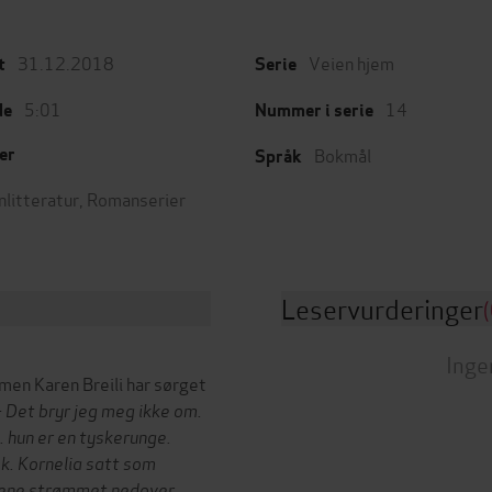
31.12.2018
Veien hjem
t
Serie
5:01
14
de
Nummer i serie
Bokmål
er
Språk
nlitteratur
,
Romanserier
Leservurderinger
(
Inge
 men Karen Breili har sørget
– Det bryr jeg meg ikke om.
. hun er en tyskerunge.
ek. Kornelia satt som
årene strømmet nedover