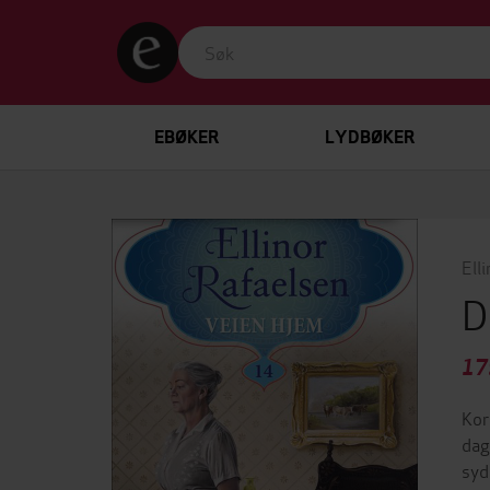
EBØKER
LYDBØKER
Ell
D
17
Kor
dag
syd