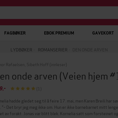
FAGBØKER
EBOK PREMIUM
GAVEKORT
LYDBØKER
ROMANSERIER
DEN ONDE ARVEN
inor Rafaelsen
,
Sibeth Hoff
(innleser)
en onde arven
(Veien hjem 
9,-
(1)
nelia hadde gledet seg til å feire 17. mai, men Karen Breili har sø
. "– Det bryr jeg meg ikke om. Hun er ikke barnebarnet mitt lenge
et av forakt. Jonas var blitt blek. Kornelia satt som forsteinet o