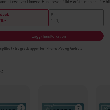
ømmet nedover kinnene. Hun prøvde å ikke gråte, men de såre h
Ebok
ydbok
129,-
9,-
Legg i handlekurven
spilles i våre gratis apper for iPhone/iPad og Android
ter