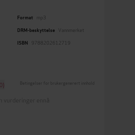
mp3
Format
Vannmerket
DRM-beskyttelse
9788202612719
ISBN
Betingelser for brukergenerert innhold
0)
n vurderinger ennå