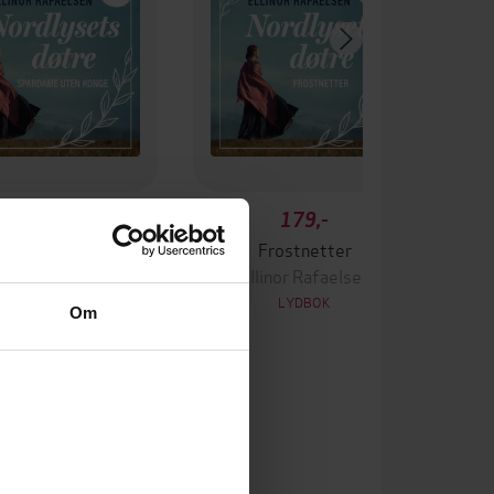
179,-
179,-
dame uten konge
Frostnetter
linor Rafaelsen
Ellinor Rafaelsen
LYDBOK
LYDBOK
Om