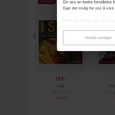
Premium
Premium
Gir oss en bedre forståelse fo
Gjør det mulig for oss å vise
Klikk på «Godta alle» for å gi
samtykke til spesifikke formå
Godta utvalgte
199,-
Isak
Feb
Isak Dreyer
Marg
LYDBOK