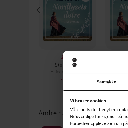
179,-
Stormvarsel
O
Ellinor Rafaelsen
Ellin
LYDBOK
Samtykke
Vi bruker cookies
Våre nettsider benytter cooki
Andre har også kjøpt
Nødvendige funksjoner på ne
Forbedrer opplevelsen din på