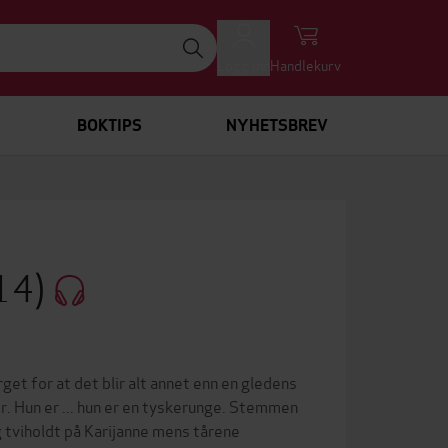
Logg inn
Handlekurv
BOKTIPS
NYHETSBREV
#14)
rget for at det blir alt annet enn en gledens
r. Hun er ... hun er en tyskerunge. Stemmen
g tviholdt på Karijanne mens tårene