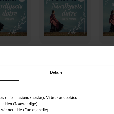
179,-
179,-
pprøret
Markblomsten
Spar
or Rafaelsen
Ellinor Rafaelsen
El
LYDBOK
LYDBOK
Detaljer
es (informasjonskapsler). Vi bruker cookies til:
ttsiden (Nødvendige)
 vår nettside (Funksjonelle)