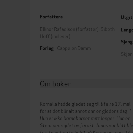
Forfattere
Utgit
Ellinor Rafaelsen
(forfatter),
Sibeth
Leng
Hoff
(innleser)
Sjang
Cappelen Damm
Forlag
Skjøn
Om boken
Kornelia hadde gledet seg til å feire 17. mai,
for at det blir alt annet enn en gledens dag. "
Hun er ikke barnebarnet mitt lenger. Hun er ..
Stemmen sydet av forakt.
Jonas var blitt bl
forsteinet og tviholdt på Karijanne mens t