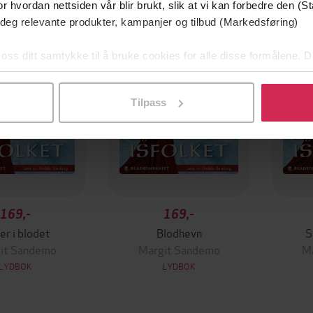
Premium
Premi
r hvordan nettsiden vår blir brukt, slik at vi kan forbedre den (St
 deg relevante produkter, kampanjer og tilbud (Markedsføring)
 oss ditt samtykke til å bruke cookies for alle disse formålene. D
l ved å klikke på «Tilpass». Du kan når som helst trekke tilbake
Tilpass
169,-
169,-
er i blodet
Blodhevn
S
it Sandemo
Margit Sandemo
M
LYDBOK
LYDBOK