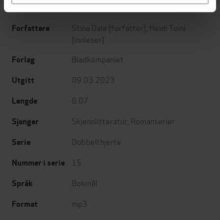
Stina Dale
(forfatter),
Heidi Toini
Forfattere
(innleser)
Bladkompaniet
Forlag
09.03.2023
Utgitt
6:07
Lengde
Skjønnlitteratur
,
Romanserier
Sjanger
Dobbelthjerte
Serie
15
Nummer i serie
Bokmål
Språk
mp3
Format