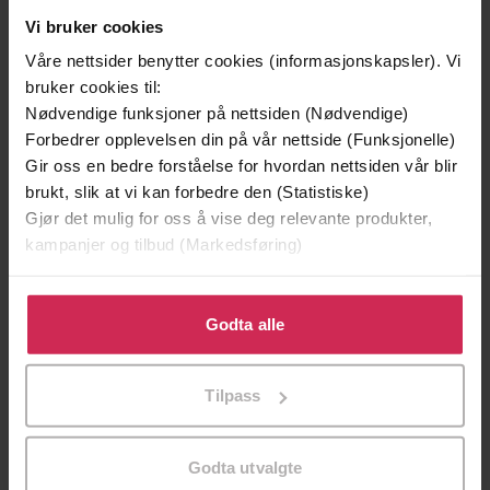
Premium
Vi bruker cookies
Våre nettsider benytter cookies (informasjonskapsler). Vi
bruker cookies til:
Nødvendige funksjoner på nettsiden (Nødvendige)
Forbedrer opplevelsen din på vår nettside (Funksjonelle)
Gir oss en bedre forståelse for hvordan nettsiden vår blir
brukt, slik at vi kan forbedre den (Statistiske)
Gjør det mulig for oss å vise deg relevante produkter,
kampanjer og tilbud (Markedsføring)
Klikk på «Godta alle» for å gi oss ditt samtykke til å
bruke cookies for alle disse formålene. Du kan også
Godta alle
199,-
169,-
tilpasse ditt samtykke til spesifikke formål ved å klikke
på «Tilpass». Du kan når som helst trekke tilbake eller
Skinndød
Flaggermusmannen
Tilpass
endre ditt samtykke.
Thomas Enger
Jo Nesbø
LYDBOK
LYDBOK
Godta utvalgte