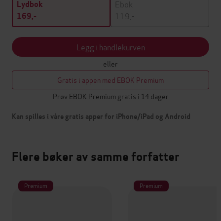
Ebok
Lydbok
119,-
169,-
Legg i handlekurven
eller
Gratis i appen med EBOK Premium
Prøv EBOK Premium gratis i 14 dager
Kan spilles i våre gratis apper for iPhone/iPad og Android
Flere bøker av samme forfatter
Premium
Premium