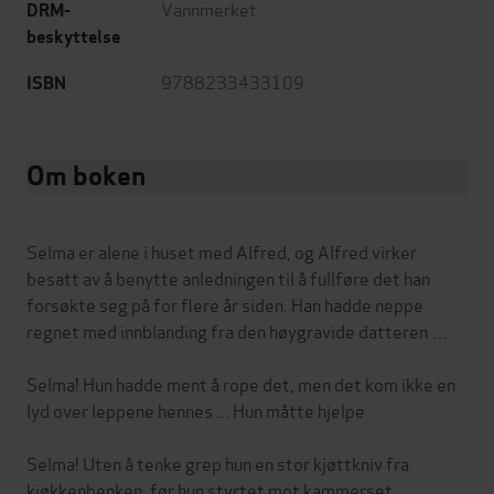
Vannmerket
DRM-
beskyttelse
9788233433109
ISBN
Om boken
Selma er alene i huset med Alfred, og Alfred virker
besatt av å benytte anledningen til å fullføre det han
forsøkte seg på for flere år siden. Han hadde neppe
regnet med innblanding fra den høygravide datteren …
Selma! Hun hadde ment å rope det, men det kom ikke en
lyd over leppene hennes ... Hun måtte hjelpe
Selma! Uten å tenke grep hun en stor kjøttkniv fra
kjøkkenbenken, før hun styrtet mot kammerset.