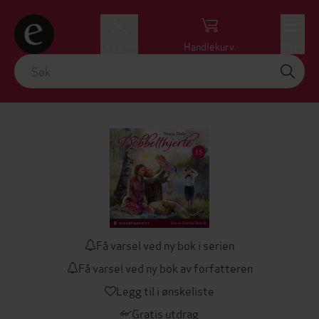
Logg inn
Handlekurv
Meny
Få varsel ved ny bok i serien
Få varsel ved ny bok av forfatteren
Legg til i ønskeliste
Gratis utdrag