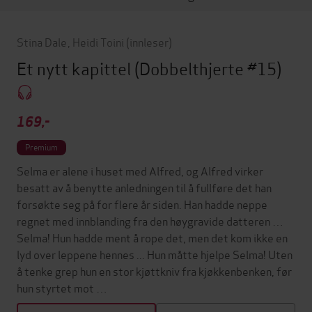
Stina Dale
,
Heidi Toini
(innleser)
Et nytt kapittel
(Dobbelthjerte #15)
169,-
Premium
Selma er alene i huset med Alfred, og Alfred virker
besatt av å benytte anledningen til å fullføre det han
forsøkte seg på for flere år siden. Han hadde neppe
regnet med innblanding fra den høygravide datteren …
Selma! Hun hadde ment å rope det, men det kom ikke en
lyd over leppene hennes ... Hun måtte hjelpe Selma! Uten
å tenke grep hun en stor kjøttkniv fra kjøkkenbenken, før
hun styrtet mot …