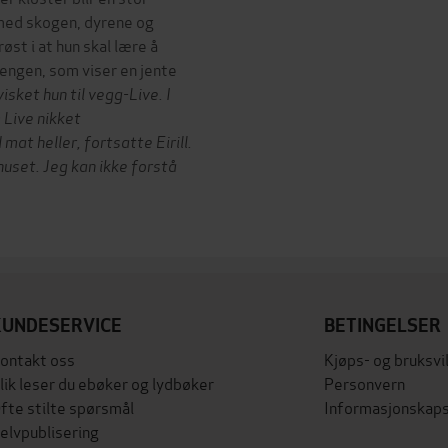
l med skogen, dyrene og
øst i at hun skal lære å
sengen, som viser en jente
visket hun til vegg-Live. I
 Live nikket
 mat heller, fortsatte Eirill.
i huset. Jeg kan ikke forstå
KUNDESERVICE
BETINGELSER
ontakt oss
Kjøps- og bruksvi
lik leser du ebøker og lydbøker
Personvern
fte stilte spørsmål
Informasjonskaps
elvpublisering