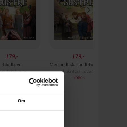
179,-
179,-
Blodhevn
Med ondt skal ondt fordrives
ukritzia Loven
Lukritzia Loven
LYDBOK
LYDBOK
Om