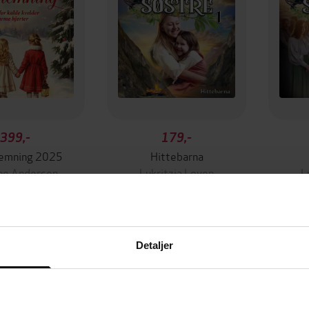
399,-
179,-
temning 2025
Hittebarna
ne Andersen
Lukritzia Loven
L
LYDBOK
LYDBOK
Detaljer