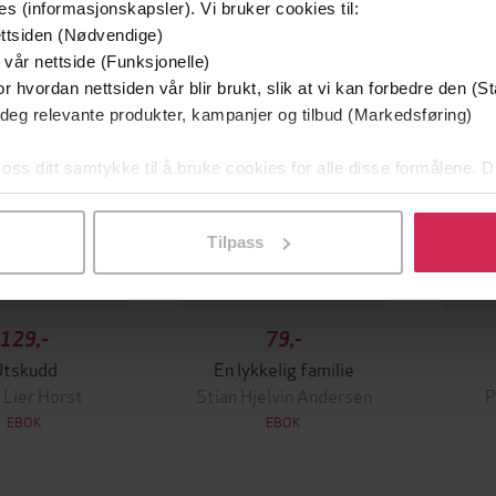
mium
Premium
es (informasjonskapsler). Vi bruker cookies til:
g på tilbud
ttsiden (Nødvendige)
 vår nettside (Funksjonelle)
r hvordan nettsiden vår blir brukt, slik at vi kan forbedre den (St
 deg relevante produkter, kampanjer og tilbud (Markedsføring)
 oss ditt samtykke til å bruke cookies for alle disse formålene. D
l ved å klikke på «Tilpass». Du kan når som helst trekke tilbake
Tilpass
129,-
79,-
Utskudd
En lykkelig familie
 Lier Horst
Stian Hjelvin Andersen
P
EBOK
EBOK