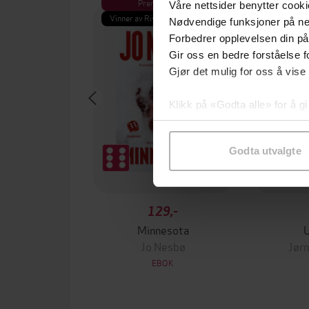
Premium
Pre
Våre nettsider benytter cooki
Vinner av Rivertonprisen
Første gan
Nødvendige funksjoner på ne
Forbedrer opplevelsen din på
Gir oss en bedre forståelse fo
Gjør det mulig for oss å vise
Klikk på «Godta alle» for å gi
samtykke til spesifikke formå
Godta utvalgte
129,-
Minnesota
Jo Nesbø
Jørn
EBOK