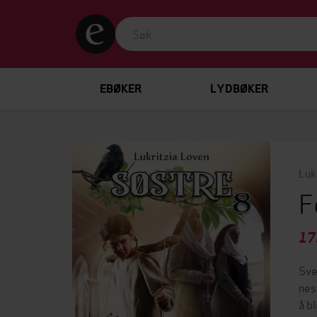
EBØKER
LYDBØKER
Luk
F
17
Sve
nes
å b