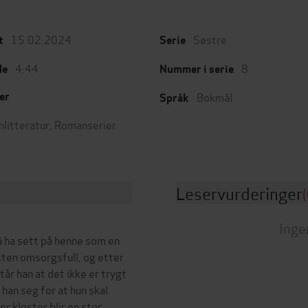
15.02.2024
Søstre
t
Serie
4:44
8
de
Nummer i serie
Bokmål
er
Språk
nlitteratur
,
Romanserier
Leservurderinger
(
Inge
a å ha sett på henne som en
sten omsorgsfull, og etter
tår han at det ikke er trygt
an seg for at hun skal
er kloster blir en stor