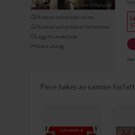
klo
Få varsel ved ny bok i serien
L
17
Få varsel ved ny bok av forfatteren
Legg til i ønskeliste
Gratis utdrag
Kan 
Flere bøker av samme forfat