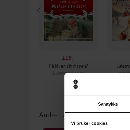
119,-
På låven sit nissen?
Jules
Lukritzia Loven
Yvon
LYDBOK
Samtykke
Andre har også kjøpt
Vi bruker cookies