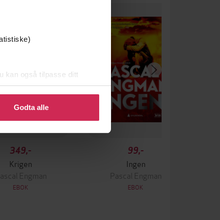
atistiske)
u kan også tilpasse ditt
 eller endre ditt samtykke.
Godta alle
349,-
99,-
Krigen
Ingen
ascal Engman
Pascal Engman
EBOK
EBOK