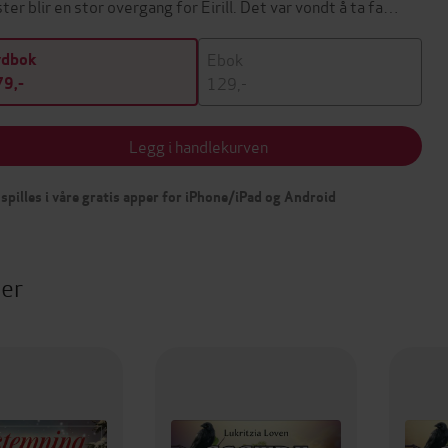
ster blir en stor overgang for Eirill. Det var vondt å ta fa…
Ebok
ydbok
129,-
9,-
Legg i handlekurven
spilles i våre gratis apper for iPhone/iPad og Android
ter