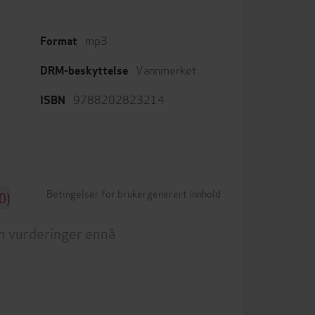
mp3
Format
Vannmerket
DRM-beskyttelse
9788202823214
ISBN
Betingelser for brukergenerert innhold
0)
n vurderinger ennå