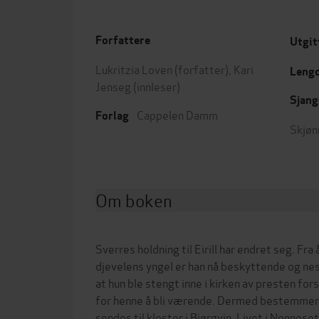
Forfattere
Utgit
Lukritzia Loven
(forfatter),
Kari
Leng
Jenseg
(innleser)
Sjang
Cappelen Damm
Forlag
Skjøn
Om boken
Sverres holdning til Eirill har endret seg. Fr
djevelens yngel er han nå beskyttende og ne
at hun ble stengt inne i kirken av presten fors
for henne å bli værende. Dermed bestemmer h
sendes til kloster i Bjørgvin. Livet i Nonneset