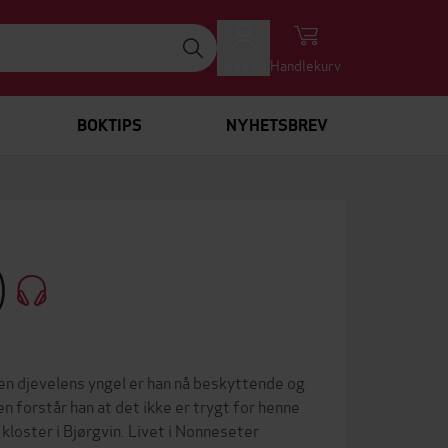
Logg inn
Handlekurv
BOKTIPS
NYHETSBREV
)
m en djevelens yngel er han nå beskyttende og
en forstår han at det ikke er trygt for henne
kloster i Bjørgvin. Livet i Nonneseter