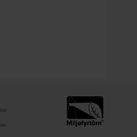
lkår
ler