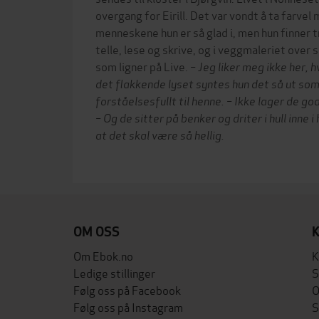
overgang for Eirill. Det var vondt å ta farve
menneskene hun er så glad i, men hun finner tr
telle, lese og skrive, og i veggmaleriet over 
som ligner på Live.
– Jeg liker meg ikke her, h
det flakkende lyset syntes hun det så ut som
forståelsesfullt til henne. – Ikke lager de god
– Og de sitter på benker og driter i hull inne 
at det skal være så hellig.
OM OSS
Om Ebok.no
K
Ledige stillinger
S
Følg oss på Facebook
O
Følg oss på Instagram
S