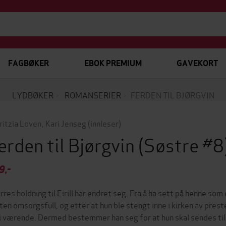
FAGBØKER
EBOK PREMIUM
GAVEKORT
LYDBØKER
ROMANSERIER
FERDEN TIL BJØRGVIN
ritzia Loven
,
Kari Jenseg
(innleser)
erden til Bjørgvin
(Søstre #8
9,-
rres holdning til Eirill har endret seg. Fra å ha sett på henne so
ten omsorgsfull, og etter at hun ble stengt inne i kirken av prest
li værende. Dermed bestemmer han seg for at hun skal sendes til 