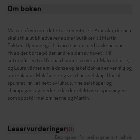
Om boken
Mali er på vei mot det store eventyret i Amerika, der hun
skal stille ut billedvevene sine i butikken til Martin
Bakken. Hjemme går Håvard ensom med tankene sine.
Hva skjer borte på den andre siden av havet? På
seterslåtten treffer han Laura. Hun vet at Mali er borte,
og Laura vil mer enn å danse og leke! Bakken er vennlig og
omtenksom. Mali føler seg vel i hans selskap. Hun blir
spunnet inn i et nett av luksus, fine selskaper og
champagne, og merker ikke den elektriske spenningen
som oppstår mellom henne og Martin.
Leservurderinger
(0)
Betingelser for brukergenerert innhold