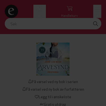
Logg inn
Handlekurv
Meny
Få varsel ved ny bok i serien
Få varsel ved ny bok av forfatteren
Legg til i ønskeliste
Gratis utdrag