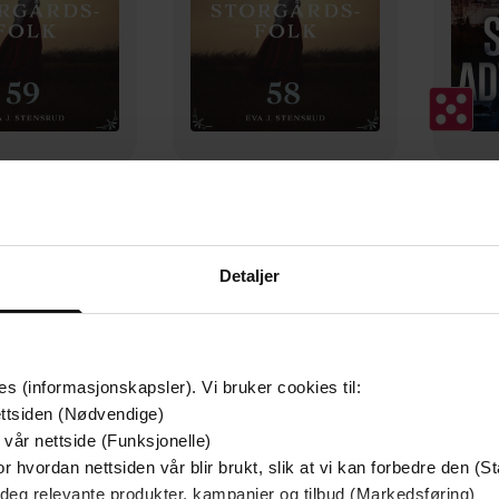
179,-
179,-
med kjærligheten
Lykke til låns
Sk
J. Stensrud
Eva J. Stensrud
E
Detaljer
LYDBOK
LYDBOK
es (informasjonskapsler). Vi bruker cookies til:
ttsiden (Nødvendige)
 vår nettside (Funksjonelle)
r hvordan nettsiden vår blir brukt, slik at vi kan forbedre den (St
Premi
 deg relevante produkter, kampanjer og tilbud (Markedsføring)