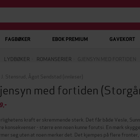
FAGBØKER
EBOK PREMIUM
GAVEKORT
LYDBØKER
ROMANSERIER
GJENSYN MED FORTIDEN
 J. Stensrud
,
Ågot Sendstad
(innleser)
jensyn med fortiden
(Storgå
9,-
rlighetens kraft er skremmende sterk. Det får både Vesle, Sunni
re konsekvenser - større enn noen kunne forutsi. En mørk skygge
mer seg uten at noen merker det. Det kjempes på flere fronter, o