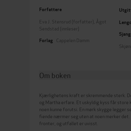
Forfattere
Utgit
Eva J. Stensrud
(forfatter),
Ågot
Leng
Sendstad
(innleser)
Sjang
Cappelen Damm
Forlag
Skjøn
Om boken
Kjærlighetens kraft er skremmende sterk. De
og Martha erfare. Et uskyldig kyss får store
noen kunne forutsi. En mørk skygge legger s
fiende nærmer seg uten at noen merker det.
fronter, og utfallet er uvisst.