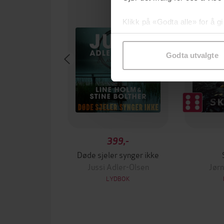
Klikk på «Godta alle» for å gi
samtykke til spesifikke formå
Godta utvalgte
399,-
Døde sjeler synger ikke
Jussi Adler-Olsen
Jørn
LYDBOK