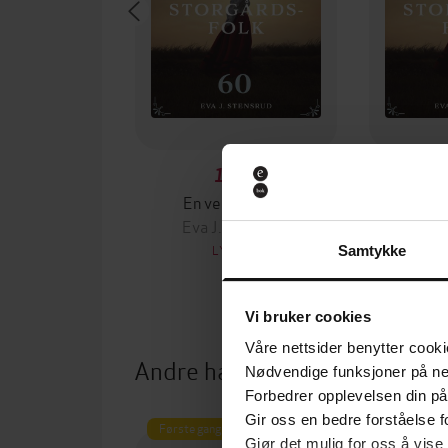
179,-
En vei til endes
På akkord 
Eva J. Stensrud
Eva 
LYDBOK
Samtykke
Vi bruker cookies
Våre nettsider benytter cooki
Andre har også kjøpt
Nødvendige funksjoner på ne
Forbedrer opplevelsen din på
Gir oss en bedre forståelse fo
Første gang på tilbud
Premium
Gjør det mulig for oss å vise