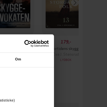
449,-
179,-
yggeadvokaten
Fortidens skygge
va J. Stensrud
Eva J. Stensrud
Om
LYDBOK
LYDBOK
atistiske)
um