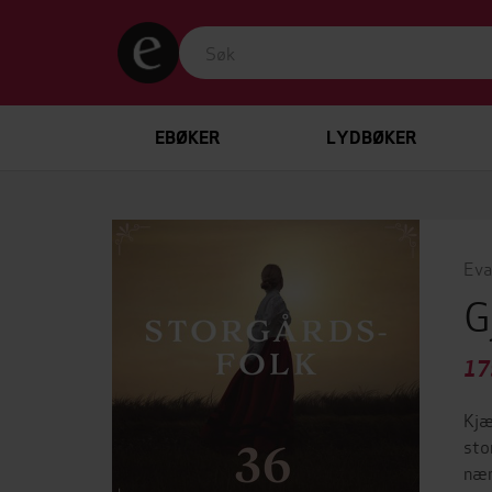
EBØKER
LYDBØKER
Eva
G
17
Kjæ
sto
nær