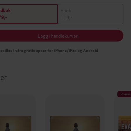
Ebok
ydbok
119,-
9,-
Legg i handlekurven
spilles i våre gratis apper for iPhone/iPad og Android
ter
Premi