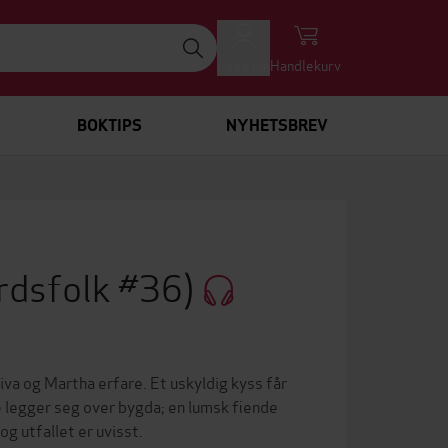
Logg inn
Handlekurv
BOKTIPS
NYHETSBREV
rdsfolk #36)
va og Martha erfare. Et uskyldig kyss får
 legger seg over bygda; en lumsk fiende
g utfallet er uvisst.