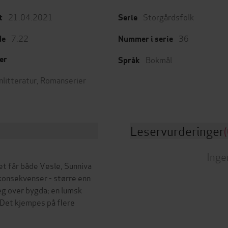
21.04.2021
Storgårdsfolk
t
Serie
7:22
36
de
Nummer i serie
Bokmål
er
Språk
nlitteratur
,
Romanserier
Leservurderinger
(
Inge
t får både Vesle, Sunniva
 konsekvenser - større enn
eg over bygda; en lumsk
 Det kjempes på flere