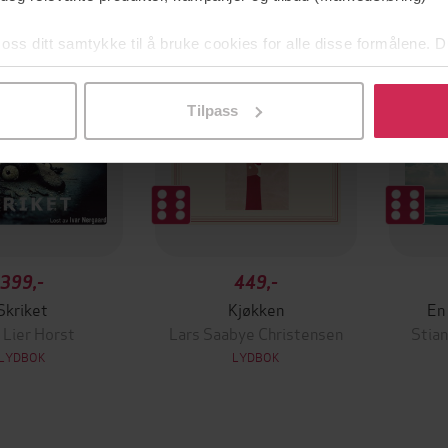
 oss ditt samtykke til å bruke cookies for alle disse formålene. D
l ved å klikke på «Tilpass». Du kan når som helst trekke tilbake
Tilpass
399,-
449,-
Skriket
Kjøkken
En 
 Lier Horst
Lars Saabye Christensen
Stian
LYDBOK
LYDBOK