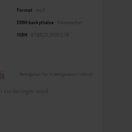
mp3
Format
Vannmerket
DRM-beskyttelse
9788202695378
ISBN
Betingelser for brukergenerert innhold
0)
n vurderinger ennå