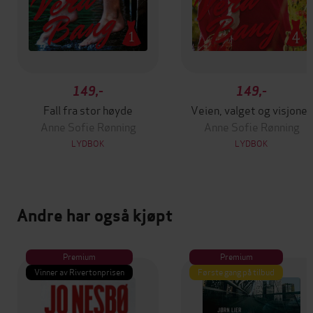
149,-
149,-
Fall fra stor høyde
Veien, valget og visjonen
Anne Sofie Rønning
Anne Sofie Rønning
LYDBOK
LYDBOK
Andre har også kjøpt
Premium
Premium
Vinner av Rivertonprisen
Første gang på tilbud