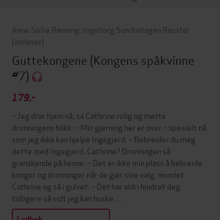
Anne Sofie Rønning
,
Ingeborg Sundrehagen Raustøl
(innleser)
Guttekongene
(Kongens spåkvinne
#7)
179,-
– Jeg drar hjem nå, sa Cathrine rolig og møtte
dronningens blikk. – Min gjerning her er over – spesielt nå
som jeg ikke kan hjelpe Ingegjerd. – Bebreider du meg
dette med Ingegjerd, Cathrine? Dronningen så
granskende på henne. – Det er ikke min plass å bebreide
konger og dronninger når de gjør sine valg, mumlet
Cathrine og så i gulvet. – Det har aldri hindret deg
tidligere så vidt jeg kan huske, …
Lydbok