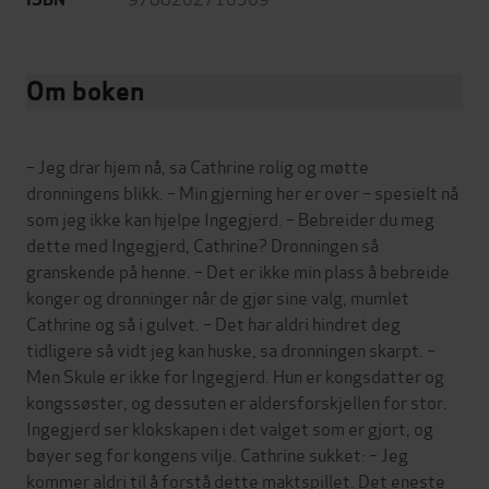
Om boken
– Jeg drar hjem nå, sa Cathrine rolig og møtte
dronningens blikk. – Min gjerning her er over – spesielt nå
som jeg ikke kan hjelpe Ingegjerd. – Bebreider du meg
dette med Ingegjerd, Cathrine? Dronningen så
granskende på henne. – Det er ikke min plass å bebreide
konger og dronninger når de gjør sine valg, mumlet
Cathrine og så i gulvet. – Det har aldri hindret deg
tidligere så vidt jeg kan huske, sa dronningen skarpt. –
Men Skule er ikke for Ingegjerd. Hun er kongsdatter og
kongssøster, og dessuten er aldersforskjellen for stor.
Ingegjerd ser klokskapen i det valget som er gjort, og
bøyer seg for kongens vilje. Cathrine sukket: – Jeg
kommer aldri til å forstå dette maktspillet. Det eneste