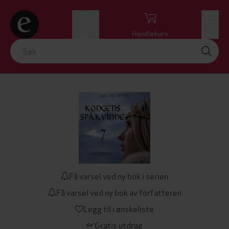
Logg inn
Handlekurv
Meny
Få varsel ved ny bok i serien
Få varsel ved ny bok av forfatteren
Legg til i ønskeliste
Gratis utdrag