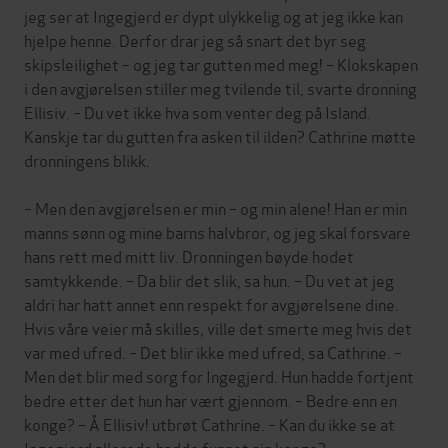
jeg ser at Ingegjerd er dypt ulykkelig og at jeg ikke kan
hjelpe henne. Derfor drar jeg så snart det byr seg
skipsleilighet – og jeg tar gutten med meg! – Klokskapen
i den avgjørelsen stiller meg tvilende til, svarte dronning
Ellisiv. – Du vet ikke hva som venter deg på Island.
Kanskje tar du gutten fra asken til ilden? Cathrine møtte
dronningens blikk.
– Men den avgjørelsen er min – og min alene! Han er min
manns sønn og mine barns halvbror, og jeg skal forsvare
hans rett med mitt liv. Dronningen bøyde hodet
samtykkende. – Da blir det slik, sa hun. – Du vet at jeg
aldri har hatt annet enn respekt for avgjørelsene dine.
Hvis våre veier må skilles, ville det smerte meg hvis det
var med ufred. – Det blir ikke med ufred, sa Cathrine. –
Men det blir med sorg for Ingegjerd. Hun hadde fortjent
bedre etter det hun har vært gjennom. – Bedre enn en
konge? – Å Ellisiv! utbrøt Cathrine. – Kan du ikke se at
Ingegjerd allerede hadde funnet sin konge?