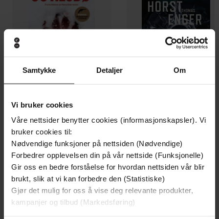
Samtykke
Detaljer
Om
Vi bruker cookies
199,-
349,-
Minnesota
Utskudd
Våre nettsider benytter cookies (informasjonskapsler). Vi
Jo Nesbø
Jørn Lier Horst
bruker cookies til:
Nødvendige funksjoner på nettsiden (Nødvendige)
EBOK
EBOK
Forbedrer opplevelsen din på vår nettside (Funksjonelle)
Gir oss en bedre forståelse for hvordan nettsiden vår blir
brukt, slik at vi kan forbedre den (Statistiske)
Gjør det mulig for oss å vise deg relevante produkter,
Anne Sofie Rønning
(forfatter),
Ingeborg
Forfattere
kampanjer og tilbud (Markedsføring)
Sundrehagen Raustøl
(innleser)