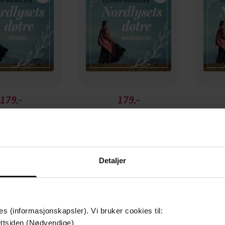
179,-
179,-
pprøret
Markblomsten
Spar
or Rafaelsen
Ellinor Rafaelsen
El
LYDBOK
LYDBOK
Detaljer
es (informasjonskapsler). Vi bruker cookies til:
ttsiden (Nødvendige)