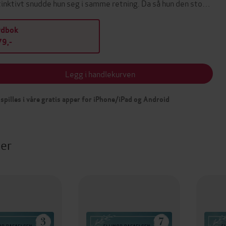
tinktivt snudde hun seg i samme retning. Da så hun den sto…
ydbok
9,-
Legg i handlekurven
spilles i våre gratis apper for iPhone/iPad og Android
ter