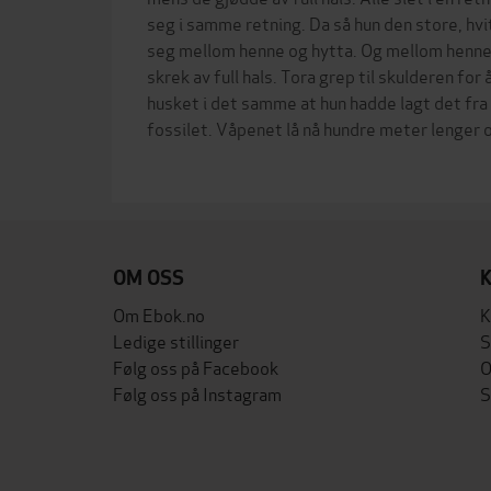
seg i samme retning. Da så hun den store, hv
seg mellom henne og hytta. Og mellom henne 
skrek av full hals. Tora grep til skulderen fo
husket i det samme at hun hadde lagt det fra
fossilet. Våpenet lå nå hundre meter lenger 
OM OSS
Om Ebok.no
K
Ledige stillinger
S
Følg oss på Facebook
O
Følg oss på Instagram
S