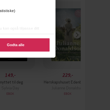
um
atistiske)
u kan også tilpasse ditt
 eller endre ditt samtykke.
Godta alle
149,-
229,-
nyttet til deg
Herskapshuset Edenbrooke
Sylvia Day
Julianne Donaldson
EBOK
EBOK