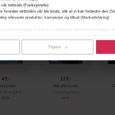
Premi
 vår nettside (Funksjonelle)
r hvordan nettsiden vår blir brukt, slik at vi kan forbedre den (St
 deg relevante produkter, kampanjer og tilbud (Markedsføring)
 oss ditt samtykke til å bruke cookies for alle disse formålene. D
l ved å klikke på «Tilpass». Du kan når som helst trekke tilbake
Tilpass
49,-
119,-
resordet
Når alle sover
K
ki Øvergård
Trine Angelsen
EBOK
EBOK