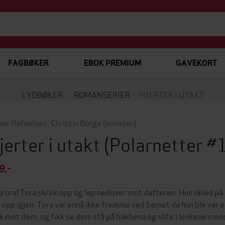
FAGBØKER
EBOK PREMIUM
GAVEKORT
LYDBØKER
ROMANSERIER
HJERTER I UTAKT
inor Rafaelsen
,
Christin Borge
(innleser)
jerter i utakt
(Polarnetter #
9,-
urora! Tora skrek opp og løp nedover mot datteren. Hun skled på
 opp igjen. Tora var ennå ikke fremme ved barnet da hun ble var e
kk mot dem, og fikk se dem stå på bakbena og slite i lenkene mens d