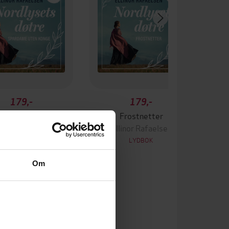
179,-
179,-
dame uten konge
Frostnetter
linor Rafaelsen
Ellinor Rafaelsen
LYDBOK
LYDBOK
Om