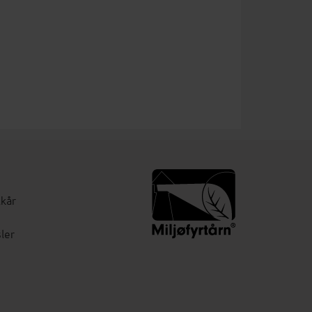
lkår
ler