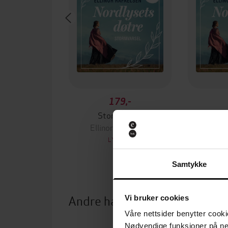
179,-
Stormvarsel
O
Ellinor Rafaelsen
Ellin
LYDBOK
Samtykke
Andre har også kjøpt
Vi bruker cookies
Våre nettsider benytter cooki
Nødvendige funksjoner på ne