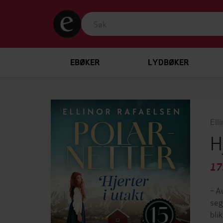
EBØKER
LYDBØKER
Ell
H
17
– A
seg
bli