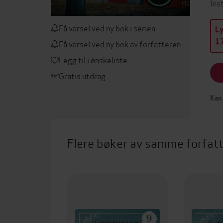
Ins
Få varsel ved ny bok i serien
L
17
Få varsel ved ny bok av forfatteren
Legg til i ønskeliste
Gratis utdrag
Kan 
Flere bøker av samme forfat