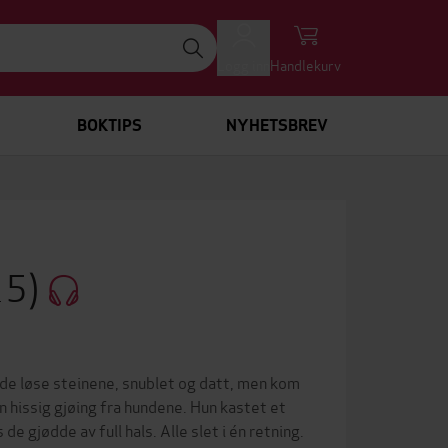
Logg inn
Handlekurv
BOKTIPS
NYHETSBREV
15)
 de løse steinene, snublet og datt, men kom
n hissig gjøing fra hundene. Hun kastet et
e gjødde av full hals. Alle slet i én retning.