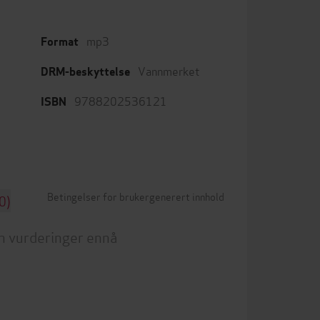
mp3
Format
Vannmerket
DRM-beskyttelse
9788202536121
ISBN
Betingelser for brukergenerert innhold
0)
n vurderinger ennå