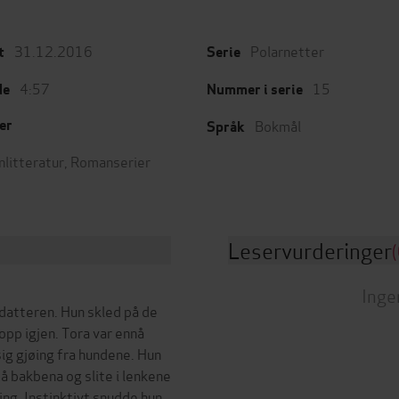
31.12.2016
Polarnetter
t
Serie
4:57
15
de
Nummer i serie
Bokmål
er
Språk
nlitteratur
,
Romanserier
Leservurderinger
(
Inge
datteren. Hun skled på de
opp igjen. Tora var ennå
ig gjøing fra hundene. Hun
å bakbena og slite i lenkene
ning. Instinktivt snudde hun