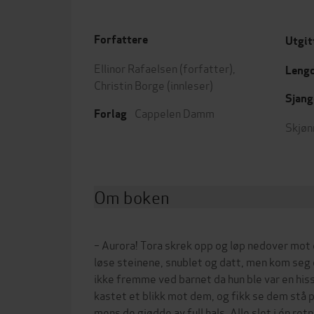
Forfattere
Utgit
Ellinor Rafaelsen
(forfatter),
Leng
Christin Borge
(innleser)
Sjang
Cappelen Damm
Forlag
Skjøn
Om boken
– Aurora! Tora skrek opp og løp nedover mot 
løse steinene, snublet og datt, men kom seg 
ikke fremme ved barnet da hun ble var en hiss
kastet et blikk mot dem, og fikk se dem stå p
mens de gjødde av full hals. Alle slet i én ret