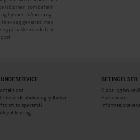
ite isbjørnen, som befant
og bjørnen lå Aurora og
r å ta av seg geværet, men
 seg på bakken da de fant
oppe!
KUNDESERVICE
BETINGELSER
ontakt oss
Kjøps- og bruksvi
lik leser du ebøker og lydbøker
Personvern
fte stilte spørsmål
Informasjonskaps
elvpublisering