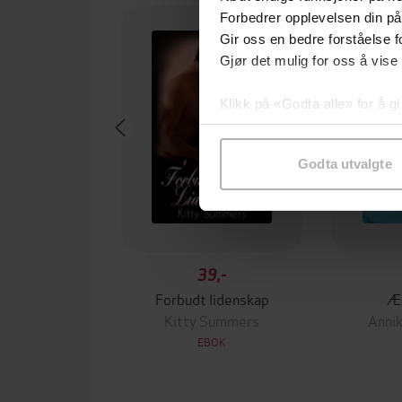
Forbedrer opplevelsen din på
Gir oss en bedre forståelse fo
Gjør det mulig for oss å vise
Klikk på «Godta alle» for å gi
samtykke til spesifikke formå
Godta utvalgte
39,-
Forbudt lidenskap
Æ
Kitty Summers
Annik
EBOK