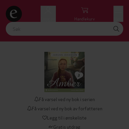
Logg inn
Handlekurv
Meny
Få varsel ved ny bok i serien
Få varsel ved ny bok av forfatteren
Legg til i ønskeliste
Gratis utdrag