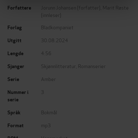
Jorunn Johansen
(forfatter),
Marit Røste
Forfattere
(innleser)
Bladkompaniet
Forlag
30.08.2024
Utgitt
4:56
Lengde
Skjønnlitteratur
,
Romanserier
Sjanger
Amber
Serie
3
Nummer i
serie
Bokmål
Språk
mp3
Format
Vannmerket