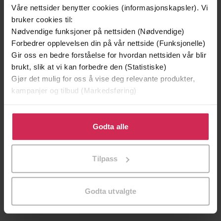
Våre nettsider benytter cookies (informasjonskapsler). Vi
bruker cookies til:
Nødvendige funksjoner på nettsiden (Nødvendige)
Forbedrer opplevelsen din på vår nettside (Funksjonelle)
Gir oss en bedre forståelse for hvordan nettsiden vår blir
brukt, slik at vi kan forbedre den (Statistiske)
Gjør det mulig for oss å vise deg relevante produkter,
kampanjer og tilbud (Markedsføring)
Klikk på «Godta alle» for å gi oss ditt samtykke til å
bruke cookies for alle disse formålene. Du kan også
Godta alle
tilpasse ditt samtykke til spesifikke formål ved å klikke
199,-
169,-
på «Tilpass». Du kan når som helst trekke tilbake eller
Skinndød
Flaggermusmannen
Tilpass
endre ditt samtykke.
Thomas Enger
Jo Nesbø
LYDBOK
LYDBOK
Godta utvalgte