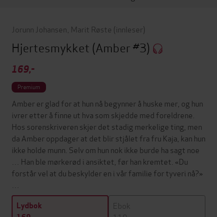
Jorunn Johansen
,
Marit Røste
(innleser)
Hjertesmykket
(Amber #3)
169,-
Premium
Amber er glad for at hun nå begynner å huske mer, og hun
ivrer etter å finne ut hva som skjedde med foreldrene.
Hos sorenskriveren skjer det stadig merkelige ting, men
da Amber oppdager at det blir stjålet fra fru Kaja, kan hun
ikke holde munn. Selv om hun nok ikke burde ha sagt noe
… Han ble mørkerød i ansiktet, før han kremtet. «Du
forstår vel at du beskylder en i vår familie for tyveri nå?»
…
Ebok
Lydbok
119,-