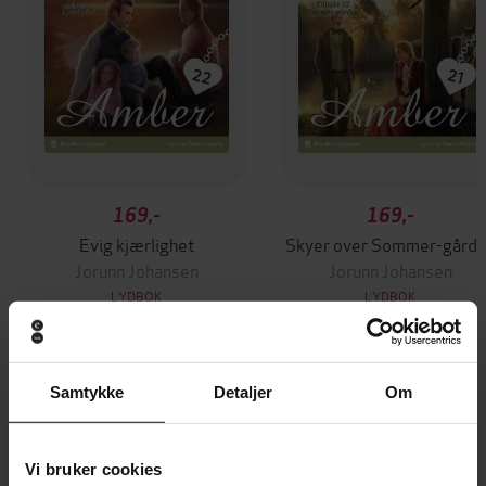
169,-
169,-
Evig kjærlighet
Skyer over Sommer-gård
Jorunn Johansen
Jorunn Johansen
LYDBOK
LYDBOK
Samtykke
Detaljer
Om
Andre har også kjøpt
Vi bruker cookies
Premium