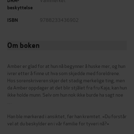
DRM-
beskyttelse
9788233436902
ISBN
Om boken
Amber er glad for at hun nå begynner å huske mer, og hun
ivrer etter å finne ut hva som skjedde med foreldrene.
Hos sorenskriveren skjer det stadig merkelige ting, men
da Amber oppdager at det blir stjålet fra fru Kaja, kan hun
ikke holde munn. Selv om hun nok ikke burde ha sagt noe
…
Han ble mørkerød i ansiktet, før han kremtet. «Du forstår
vel at du beskylder en i vår familie for tyveri nå?»