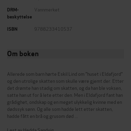
Vannmerket
DRM-
beskyttelse
9788233410537
ISBN
Om boken
Allerede som barn hørte Eskil Lind om "huset i Eldafjord"
og den utrolige skatten som skulle være gjemt der. Etter
det drømte han stadig om skatten, og da han ble voksen,
satte han ut for å lete etter den. Men i Eldafjord fant han
grådighet, ondskap og en meget ulykkelig kvinne med en
dødssyk sønn. Og alle som hadde lett etter skatten,
hadde fått en brå og grusom død ...