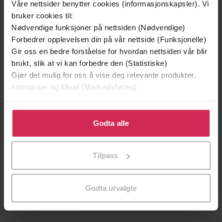
Våre nettsider benytter cookies (informasjonskapsler). Vi
Vinner av Rivertonprisen
bruker cookies til:
Nødvendige funksjoner på nettsiden (Nødvendige)
Forbedrer opplevelsen din på vår nettside (Funksjonelle)
Gir oss en bedre forståelse for hvordan nettsiden vår blir
brukt, slik at vi kan forbedre den (Statistiske)
Gjør det mulig for oss å vise deg relevante produkter,
kampanjer og tilbud (Markedsføring)
Klikk på «Godta alle» for å gi oss ditt samtykke til å
bruke cookies for alle disse formålene. Du kan også
Godta alle
tilpasse ditt samtykke til spesifikke formål ved å klikke
på «Tilpass». Du kan når som helst trekke tilbake eller
Tilpass
129,-
399,-
endre ditt samtykke.
Minnesota
Satans segl
Jo Nesbø
Tom Egeland
Godta utvalgte
LYDBOK
LYDBOK