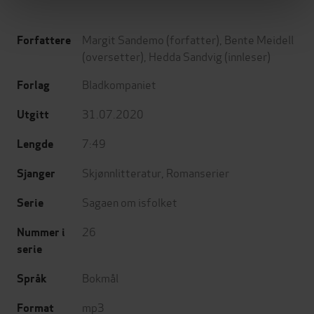
Margit Sandemo
(forfatter),
Bente Meidell
Forfattere
(oversetter),
Hedda Sandvig
(innleser)
Bladkompaniet
Forlag
31.07.2020
Utgitt
7:49
Lengde
Skjønnlitteratur
,
Romanserier
Sjanger
Sagaen om isfolket
Serie
26
Nummer i
serie
Bokmål
Språk
mp3
Format