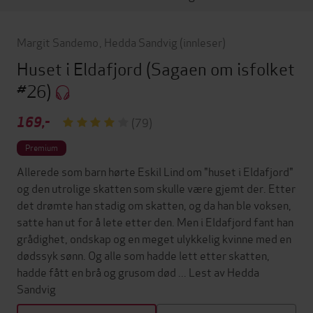
Margit Sandemo
,
Hedda Sandvig
(innleser)
Huset i Eldafjord
(Sagaen om isfolket
#26)
169,-
(79)
Premium
Allerede som barn hørte Eskil Lind om "huset i Eldafjord"
og den utrolige skatten som skulle være gjemt der. Etter
det drømte han stadig om skatten, og da han ble voksen,
satte han ut for å lete etter den. Men i Eldafjord fant han
grådighet, ondskap og en meget ulykkelig kvinne med en
dødssyk sønn. Og alle som hadde lett etter skatten,
hadde fått en brå og grusom død ... Lest av Hedda
Sandvig