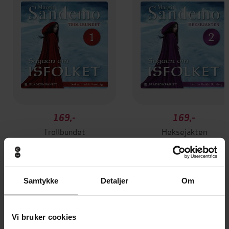
169,-
169,-
Trollbundet
Heksejakten
Margit Sandemo
Margit Sandemo
LYDBOK
LYDBOK
Samtykke
Detaljer
Om
Andre har også kjøpt
Vi bruker cookies