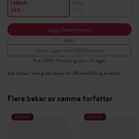
Ebok
Lydbok
119,-
169,-
Legg i handlekurven
eller
Gratis i appen med EBOK Premium
Prøv EBOK Premium gratis i 14 dager
Kan spilles i våre gratis apper for iPhone/iPad og Android
Flere bøker av samme forfatter
Premium
Premium