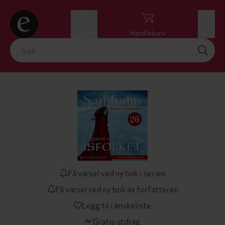
Logg inn
Handlekurv
Meny
Få varsel ved ny bok i serien
Få varsel ved ny bok av forfatteren
Legg til i ønskeliste
Gratis utdrag