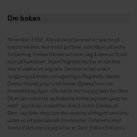
Om boken
November 1956
. Alle på skolehjemmet er spente på
husmorvikaren, ikke minst guttene, som håper på bedre
forpleining. Frøken Helmersen viser seg å være et friskt
pust på kjøkkenet, skjønt Ragnhild merker at hun ikke
liker å snakke om seg selv. Derimot er hun svært
nysgjerrig på hvem som egentlig er Ragnhilds kavaler …
Doktor Hasvik grep rundt henne. Øynene hans var
himmelblå og dype.
«De må få vite hva jeg føler for Dem.
De er den vakreste og klokeste kvinne jeg noen gang har
møtt. Jeg klarer simpelthen ikke å slutte å tenke på
Dem. Jeg føler meg som den reneste skolegutt som lider
under en altoppslukende forelskelse. Til helvete med
tomten! Det eneste jeg vil ha, er Dem, frøken Eriksen.»