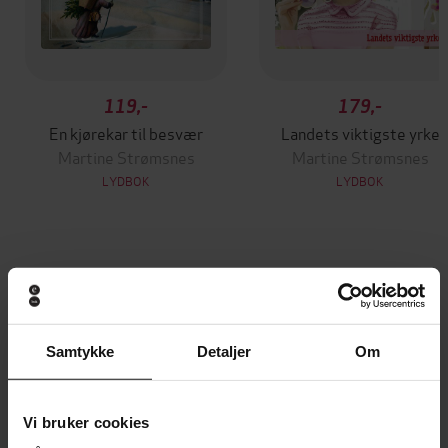
119,-
179,-
En kjørekar til besvær
Landets viktigste yrke
Martine Strømsnes
Martine Strømsnes
LYDBOK
LYDBOK
Andre har også kjøpt
Premium
Premium
Samtykke
Detaljer
Om
Vinner av Rivertonprisen
Første gang på tilbud
Vi bruker cookies