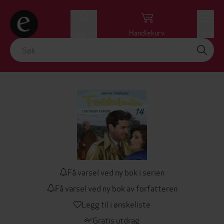
Logg inn
Handlekurv
Meny
Få varsel ved ny bok i serien
Få varsel ved ny bok av forfatteren
Legg til i ønskeliste
Gratis utdrag