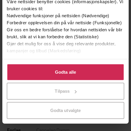
Våre nettsider benytter cookies (informasjonskapsler). Vi
bruker cookies til:
Nødvendige funksjoner på nettsiden (Nødvendige)
Forbedrer opplevelsen din på vår nettside (Funksjonelle)
Gir oss en bedre forståelse for hvordan nettsiden vår blir
brukt, slik at vi kan forbedre den (Statistiske)
Gjør det mulig for oss å vise deg relevante produkter,
kampanjer og tilbud (Markedsføring)
199,-
349,-
Minnesota
Utskudd
Klikk på «Godta alle» for å gi oss ditt samtykke til å
Jo Nesbø
Jørn Lier Horst
bruke cookies for alle disse formålene. Du kan også
Godta alle
tilpasse ditt samtykke til spesifikke formål ved å klikke
EBOK
EBOK
på «Tilpass». Du kan når som helst trekke tilbake eller
Tilpass
endre ditt samtykke.
Martine Strømsnes
(forfatter),
Ågot
Godta utvalgte
Forfattere
Sendstad
(innleser)
Cappelen Damm
Forlag