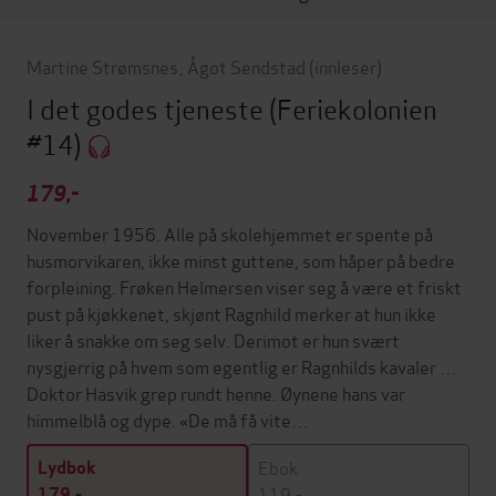
Martine Strømsnes
,
Ågot Sendstad
(innleser)
I det godes tjeneste
(Feriekolonien
#14)
179,-
November 1956. Alle på skolehjemmet er spente på
husmorvikaren, ikke minst guttene, som håper på bedre
forpleining. Frøken Helmersen viser seg å være et friskt
pust på kjøkkenet, skjønt Ragnhild merker at hun ikke
liker å snakke om seg selv. Derimot er hun svært
nysgjerrig på hvem som egentlig er Ragnhilds kavaler …
Doktor Hasvik grep rundt henne. Øynene hans var
himmelblå og dype. «De må få vite…
Ebok
Lydbok
119,-
179,-