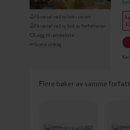
ham
Få varsel ved ny bok i serien
L
17
Få varsel ved ny bok av forfatteren
Legg til i ønskeliste
Gratis utdrag
Kan 
Flere bøker av samme forfat