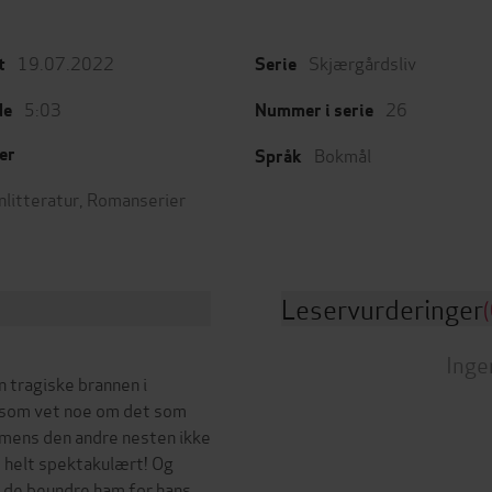
19.07.2022
Skjærgårdsliv
t
Serie
5:03
26
de
Nummer i serie
Bokmål
er
Språk
nlitteratur
,
Romanserier
Leservurderinger
(
Inge
n tragiske brannen i
r som vet noe om det som
 mens den andre nesten ikke
e helt spektakulært! Og
e de beundre ham for hans