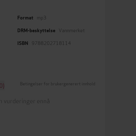
mp3
Format
Vannmerket
DRM-beskyttelse
9788202718114
ISBN
Betingelser for brukergenerert innhold
0)
n vurderinger ennå