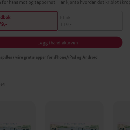
 for hans mot og tapperhet. Han kjente hvordan det kriblet i kr
Ebok
ydbok
119,-
9,-
Legg i handlekurven
spilles i våre gratis apper for iPhone/iPad og Android
ter