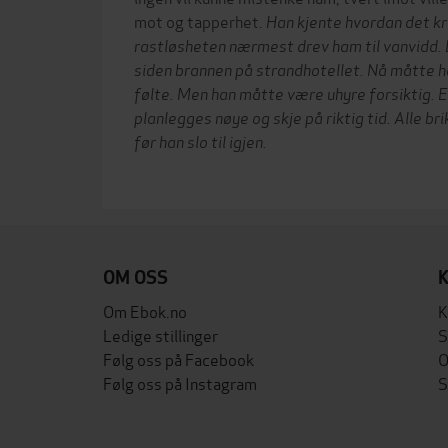
mot og tapperhet.
Han kjente hvordan det kr
rastløsheten nærmest drev ham til vanvidd.
siden brannen på strandhotellet. Nå måtte ha
følte. Men han måtte være uhyre forsiktig. 
planlegges nøye og skje på riktig tid. Alle b
før han slo til igjen.
OM OSS
Om Ebok.no
K
Ledige stillinger
S
Følg oss på Facebook
O
Følg oss på Instagram
S