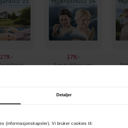
179,-
179,-
 for galleriet
Som to dråper vann
Elsk
nette Semb
Jeanette Semb
J
LYDBOK
LYDBOK
Detaljer
es (informasjonskapsler). Vi bruker cookies til: