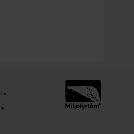
lkår
ler