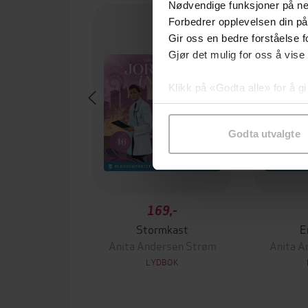
Nødvendige funksjoner på ne
Forbedrer opplevelsen din på
Gir oss en bedre forståelse fo
Gjør det mulig for oss å vise
Klikk på «Godta alle» for å gi
samtykke til spesifikke formå
Godta utvalgte
169,-
Stormkast
E
Anita Andersen Strøm
Anita A
LYDBOK