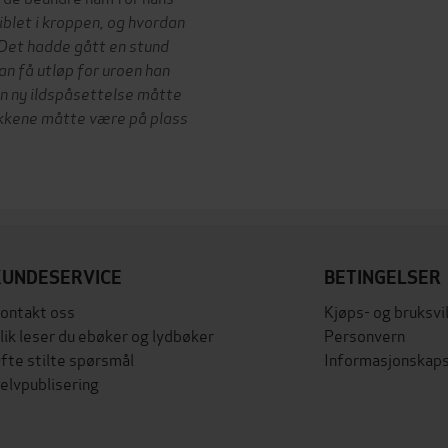
iblet i kroppen, og hvordan
 Det hadde gått en stund
n få utløp for uroen han
En ny ildspåsettelse måtte
rikkene måtte være på plass
KUNDESERVICE
BETINGELSER
ontakt oss
Kjøps- og bruksvi
lik leser du ebøker og lydbøker
Personvern
fte stilte spørsmål
Informasjonskaps
elvpublisering