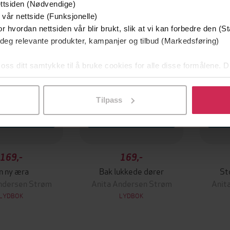
Premi
ttsiden (Nødvendige)
 vår nettside (Funksjonelle)
r hvordan nettsiden vår blir brukt, slik at vi kan forbedre den (St
 deg relevante produkter, kampanjer og tilbud (Markedsføring)
 oss ditt samtykke til å bruke cookies for alle disse formålene. D
l ved å klikke på «Tilpass». Du kan når som helst trekke tilbake
Tilpass
169,-
169,-
n ny æra
Bak lukkede dører
St
ndersen Strøm
Anita Andersen Strøm
Anit
LYDBOK
LYDBOK