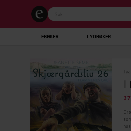
EBØKER
LYDBØKER
Jea
I
17
Drø
som
nes