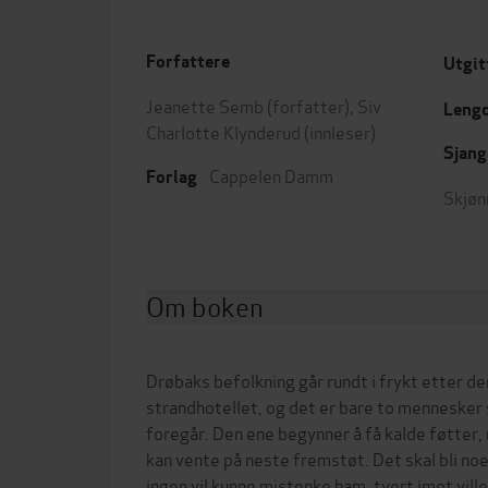
Forfattere
Utgit
Jeanette Semb
(forfatter),
Siv
Leng
Charlotte Klynderud
(innleser)
Sjang
Cappelen Damm
Forlag
Skjøn
Om boken
Drøbaks befolkning går rundt i frykt etter de
strandhotellet, og det er bare to menneske
foregår. Den ene begynner å få kalde føtter,
kan vente på neste fremstøt. Det skal bli no
ingen vil kunne mistenke ham, tvert imot vill