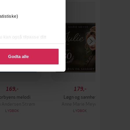
um
atistiske)
u kan også tilpasse ditt
 eller endre ditt samtykke.
Godta alle
169,-
179,-
orbyens melodi
Løgn og sannhet
a Andersen Strøm
Anne Marie Meyer
LYDBOK
LYDBOK