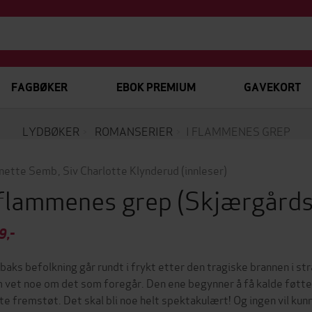
FAGBØKER
EBOK PREMIUM
GAVEKORT
LYDBØKER
ROMANSERIER
I FLAMMENES GREP
nette Semb
,
Siv Charlotte Klynderud
(innleser)
 flammenes grep
(Skjærgårds
9,-
baks befolkning går rundt i frykt etter den tragiske brannen i s
 vet noe om det som foregår. Den ene begynner å få kalde føtte
te fremstøt. Det skal bli noe helt spektakulært! Og ingen vil kun