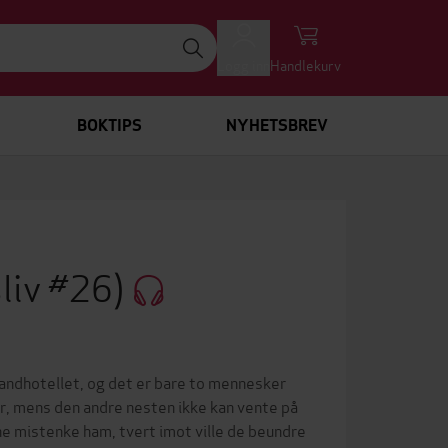
Logg inn
Handlekurv
BOKTIPS
NYHETSBREV
liv #26)
trandhotellet, og det er bare to mennesker
r, mens den andre nesten ikke kan vente på
ne mistenke ham, tvert imot ville de beundre