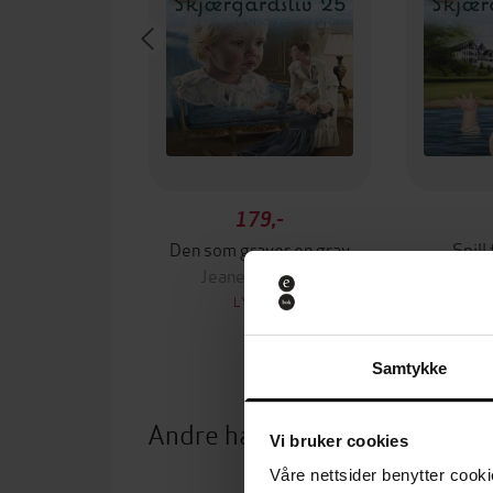
179,-
Den som graver en grav
Spill
Jeanette Semb
Jea
LYDBOK
Samtykke
Andre har også kjøpt
Vi bruker cookies
Våre nettsider benytter cooki