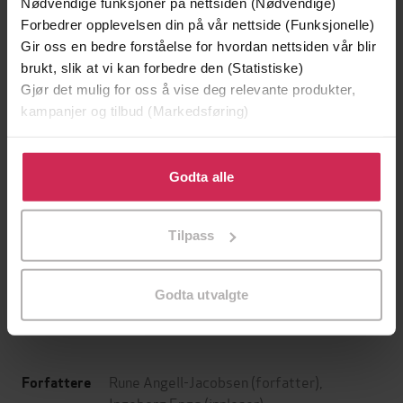
Nødvendige funksjoner på nettsiden (Nødvendige)
Forbedrer opplevelsen din på vår nettside (Funksjonelle)
Gir oss en bedre forståelse for hvordan nettsiden vår blir
brukt, slik at vi kan forbedre den (Statistiske)
Gjør det mulig for oss å vise deg relevante produkter,
kampanjer og tilbud (Markedsføring)
Klikk på «Godta alle» for å gi oss ditt samtykke til å
bruke cookies for alle disse formålene. Du kan også
Godta alle
tilpasse ditt samtykke til spesifikke formål ved å klikke
399,-
169,-
på «Tilpass». Du kan når som helst trekke tilbake eller
Tilpass
Den siste saken
Flaggermusmannen
endre ditt samtykke.
Jørn Lier Horst
Jo Nesbø
LYDBOK
LYDBOK
Godta utvalgte
Rune Angell-Jacobsen
(forfatter),
Forfattere
Ingeborg Engø
(innleser)