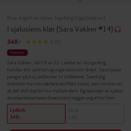
Rune Angell-Jacobsen
,
Ingeborg Engø
(innleser)
I sjalusiens klør
(Sara Vakker #14)
349,-
(5)
Premium
Sara Vakker, del 14 av 22. Landet er i borgerkrig,
familier blir splittet og unge menn blir drept. Sara tjener
penger på å sy uniformer til soldatene. Samtidig
drømmer hun om sakføreren Matt Jones, selv om hun vet
at det aldri kan bli noe mellom dem. Og hun lider av sjalusi
da amerikanerinnen Gwen Gore legger seg etter ham.
Ebok
Lydbok
149,-
349,-