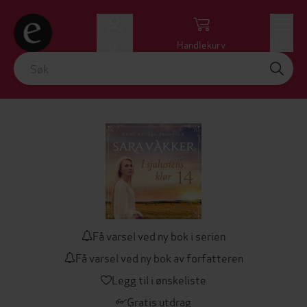
Logg inn
Handlekurv
Meny
Få varsel ved ny bok i serien
Få varsel ved ny bok av forfatteren
Legg til i ønskeliste
Gratis utdrag