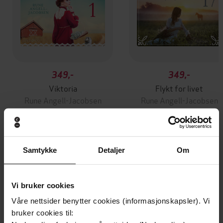
349,-
349,-
Viktoria
Flykt for livet
Rune Angell-Jacobsen
Rune Angell-Jacobsen
LYDBOK
LYDBOK
Samtykke
Detaljer
Om
Andre har også kjøpt
Vi bruker cookies
Våre nettsider benytter cookies (informasjonskapsler). Vi
bruker cookies til: