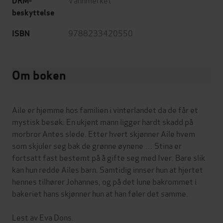
DRM-
beskyttelse
9788233420550
ISBN
Om boken
Aile er hjemme hos familien i vinterlandet da de får et
mystisk besøk: En ukjent mann ligger hardt skadd på
morbror Antes slede. Etter hvert skjønner Aile hvem
som skjuler seg bak de grønne øynene … Stina er
fortsatt fast bestemt på å gifte seg med Iver. Bare slik
kan hun redde Ailes barn. Samtidig innser hun at hjertet
hennes tilhører Johannes, og på det lune bakrommet i
bakeriet hans skjønner hun at han føler det samme.