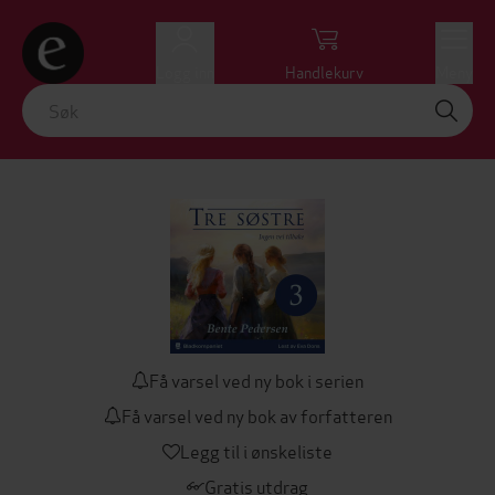
Logg inn
Handlekurv
Meny
Få varsel ved ny bok i serien
Få varsel ved ny bok av forfatteren
Legg til i ønskeliste
Gratis utdrag