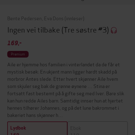
Bente Pedersen
,
Eva Dons
(innleser)
Ingen vei tilbake
(Tre søstre #3)
169,-
Premium
Aile er hjemme hos familien i vinterlandet da de får et
mystisk besøk: En ukjent mann ligger hardt skadd på
morbror Antes slede. Etter hvert skjønner Aile hvem
som skjuler seg bak de grønne øynene … Stina er
fortsatt fast bestemt på å gifte seg med Iver. Bare slik
kan hun redde Ailes barn. Samtidig innser hun at hjertet
hennes tilhører Johannes, og på det lune bakrommet i
bakeriet hans skjønner h…
Ebok
Lydbok
119,-