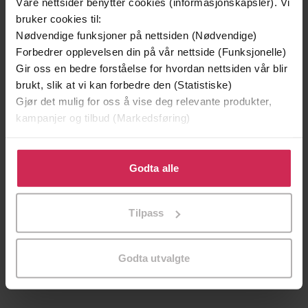
Våre nettsider benytter cookies (informasjonskapsler). Vi
Første gang på tilbud
bruker cookies til:
Nødvendige funksjoner på nettsiden (Nødvendige)
Forbedrer opplevelsen din på vår nettside (Funksjonelle)
Gir oss en bedre forståelse for hvordan nettsiden vår blir
brukt, slik at vi kan forbedre den (Statistiske)
Gjør det mulig for oss å vise deg relevante produkter,
kampanjer og tilbud (Markedsføring)
Klikk på «Godta alle» for å gi oss ditt samtykke til å
bruke cookies for alle disse formålene. Du kan også
Godta alle
tilpasse ditt samtykke til spesifikke formål ved å klikke
399,-
179,-
på «Tilpass». Du kan når som helst trekke tilbake eller
Tilpass
Dømt på løgner
Skjebnedøgn
endre ditt samtykke.
Per Asle Rustad
Jørgen Jæger
LYDBOK
LYDBOK
Godta utvalgte