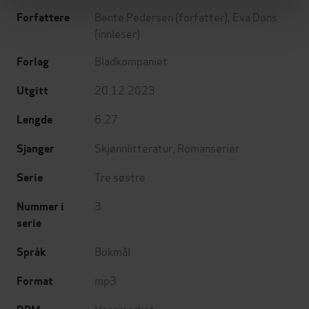
Bente Pedersen
(forfatter),
Eva Dons
Forfattere
(innleser)
Bladkompaniet
Forlag
20.12.2023
Utgitt
6:27
Lengde
Skjønnlitteratur
,
Romanserier
Sjanger
Tre søstre
Serie
3
Nummer i
serie
Bokmål
Språk
mp3
Format
Vannmerket