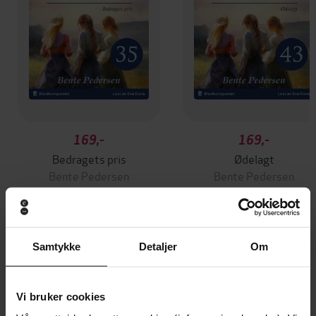
169,-
169,-
Bedragets pris
Ødelagt
Bente Pedersen
Bente Pedersen
LYDBOK
LYDBOK
Samtykke
Detaljer
Om
Andre har også kjøpt
Vi bruker cookies
Premium
Premium