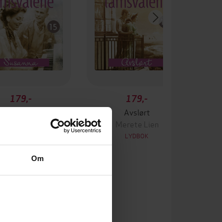
179,-
179,-
Susanna
Avslørt
Merete Lien
Merete Lien
LYDBOK
LYDBOK
Om