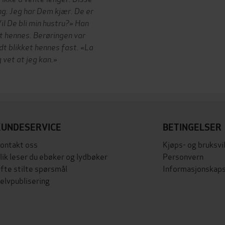
ng. Jeg har Dem kjær. De er
il De bli min hustru?» Han
et hennes.
Berøringen var
dt blikket hennes fast. «La
 vet at jeg kan.»
KUNDESERVICE
BETINGELSER
ontakt oss
Kjøps- og bruksvi
lik leser du ebøker og lydbøker
Personvern
fte stilte spørsmål
Informasjonskaps
elvpublisering