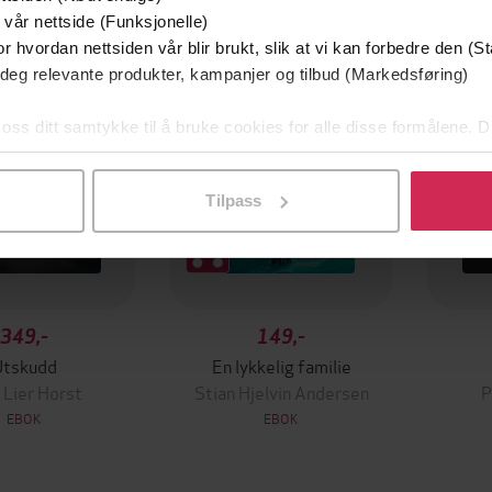
mium
Premium
 vår nettside (Funksjonelle)
g på tilbud
r hvordan nettsiden vår blir brukt, slik at vi kan forbedre den (St
 deg relevante produkter, kampanjer og tilbud (Markedsføring)
 oss ditt samtykke til å bruke cookies for alle disse formålene. D
l ved å klikke på «Tilpass». Du kan når som helst trekke tilbake
Tilpass
349,-
149,-
Utskudd
En lykkelig familie
 Lier Horst
Stian Hjelvin Andersen
P
EBOK
EBOK