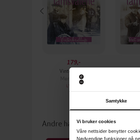
179,-
Vinterbryllup
Det sv
Merete Lien
Me
LYDBOK
Samtykke
Andre har også kjøpt
Vi bruker cookies
Våre nettsider benytter cooki
Nødvendige funksjoner på ne