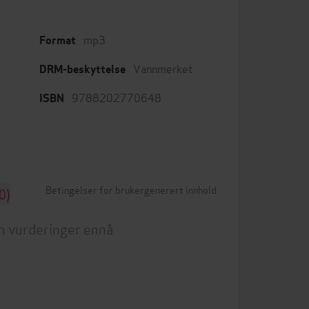
mp3
Format
Vannmerket
DRM-beskyttelse
9788202770648
ISBN
Betingelser for brukergenerert innhold
0)
n vurderinger ennå