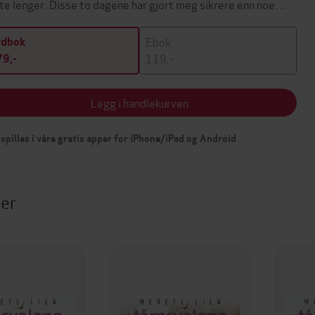
te lenger. Disse to dagene har gjort meg sikrere enn noe…
Ebok
ydbok
119,-
9,-
Legg i handlekurven
spilles i våre gratis apper for iPhone/iPad og Android
ter