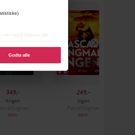
atistiske)
u kan også tilpasse ditt
 eller endre ditt samtykke.
Godta alle
349,-
249,-
Krigen
Ingen
ascal Engman
Pascal Engman
EBOK
EBOK