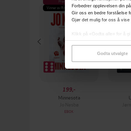
Premium
Pre
Forbedrer opplevelsen din på
Vinner av Rivertonprisen
Første gan
Gir oss en bedre forståelse fo
Gjør det mulig for oss å vise
Klikk på «Godta alle» for å gi
samtykke til spesifikke formå
Godta utvalgte
199,-
Minnesota
Jo Nesbø
Jørn
EBOK