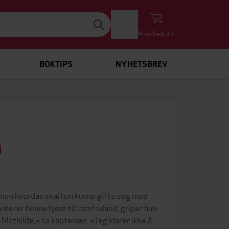
Logg inn
Handlekurv
BOKTIPS
NYHETSBREV
 men hvordan skal hun kunne gifte seg med
viterer henne hjem til Jomfruland, griper hun
n Mathilde,» sa kapteinen. «Jeg klarer ikke å