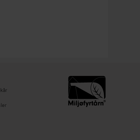
lkår
ler