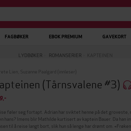
FAGBØKER
EBOK PREMIUM
GAVEKORT
LYDBØKER
ROMANSERIER
KAPTEINEN
ete Lien
,
Suzanne Paalgard
(innleser)
apteinen
(Tårnsvalene #3)
9,-
ise føler seg fortapt. Adrian har sviktet henne på det groveste,
en hans? Imens blir Mathilde kurtisert av kaptein Bauer. Da han in
nsen til å reise langt bort, slik hun så lenge har drømt om. «Frøke