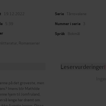
19.12.2022
Tårnsvalene
t
Serie
5:39
3
de
Nummer i serie
Bokmål
er
Språk
nlitteratur
,
Romanserier
Leservurderinger
(
Inge
 henne på det groveste, men
ans? Imens blir Mathilde
henne hjem til Jomfruland,
 hun så lenge har drømt om.
 ikke å vente lenger. Disse