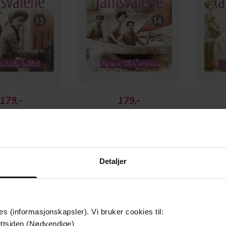
179,-
179,-
akeste leddet
Reisen til Corsica
rete Lien
Merete Lien
LYDBOK
LYDBOK
Detaljer
es (informasjonskapsler). Vi bruker cookies til:
ttsiden (Nødvendige)