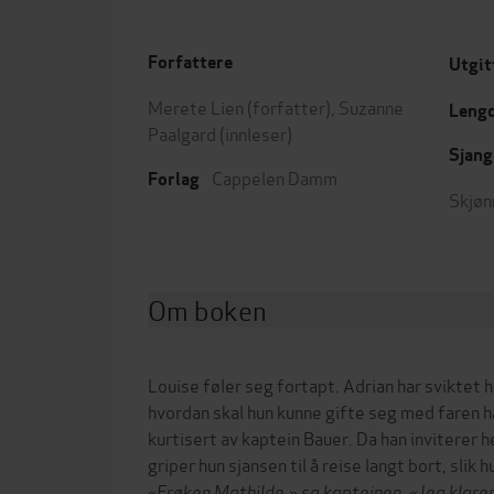
Forfattere
Utgit
Merete Lien
(forfatter),
Suzanne
Leng
Paalgard
(innleser)
Sjang
Cappelen Damm
Forlag
Skjøn
Om boken
Louise føler seg fortapt. Adrian har sviktet
hvordan skal hun kunne gifte seg med faren h
kurtisert av kaptein Bauer. Da han inviterer 
griper hun sjansen til å reise langt bort, slik
«Frøken Mathilde,» sa kapteinen. «Jeg klarer