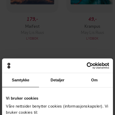
179,-
49,-
Maifest
Krampus
May Lis Ruus
May Lis Ruus
LYDBOK
LYDBOK
Andre har også kjøpt
Premium
Premium
Samtykke
Detaljer
Om
Første gang på tilbud
Vi bruker cookies
Våre nettsider benytter cookies (informasjonskapsler). Vi
bruker cookies til: