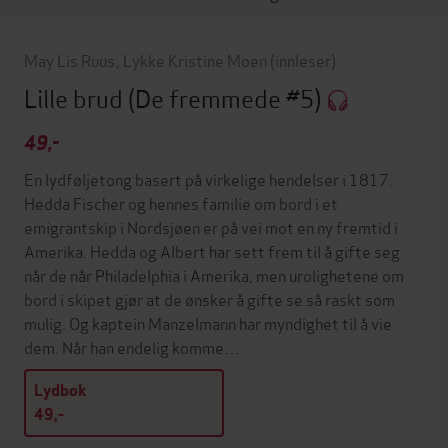
May Lis Ruus
,
Lykke Kristine Moen
(innleser)
Lille brud
(De fremmede #5)
49,-
En lydføljetong basert på virkelige hendelser i 1817.
Hedda Fischer og hennes familie om bord i et
emigrantskip i Nordsjøen er på vei mot en ny fremtid i
Amerika. Hedda og Albert har sett frem til å gifte seg
når de når Philadelphia i Amerika, men urolighetene om
bord i skipet gjør at de ønsker å gifte se så raskt som
mulig. Og kaptein Manzelmann har myndighet til å vie
dem. Når han endelig komme…
Lydbok
49,-