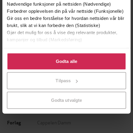
Nødvendige funksjoner på nettsiden (Nødvendige)
Forbedrer opplevelsen din på vår nettside (Funksjonelle)
Gir oss en bedre forståelse for hvordan nettsiden vår blir
brukt, slik at vi kan forbedre den (Statistiske)
Gjør det mulig for oss å vise deg relevante produkter,
kampanjer og tilbud (Markedsføring)
399,-
349,-
Klikk på «Godta alle» for å gi oss ditt samtykke til å
Utskudd
Tørt land
bruke cookies for alle disse formålene. Du kan også
Godta alle
Jørn Lier Horst
Jørn Lier Horst
tilpasse ditt samtykke til spesifikke formål ved å klikke
LYDBOK
LYDBOK
på «Tilpass». Du kan når som helst trekke tilbake eller
Tilpass
endre ditt samtykke.
Godta utvalgte
May Lis Ruus
(forfatter),
Lykke Kristine
Forfattere
Moen
(innleser)
Cappelen Damm
Forlag