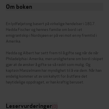
Om boken
En lydføljetong basert på virkelige hendelser i 1817.
Hedda Fischer og hennes familie om bord i et
emigrantskip i Nordsjøen er på vei mot en ny fremtid i
Amerika.
Hedda og Albert har sett frem til å gifte seg når de når
Philadelphia i Amerika, men urolighetene om bord i skipet
gjør at de ønsker å gifte se så raskt som mulig. Og
kaptein Manzelmann har myndighet til å vie dem. Når han
endelig kommer ut av sin kahytt for å utføre det
høytidelige oppdraget, er han kraftig beruset.
Leservurderinger
(0)