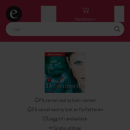
Logg inn
Handlekurv
Meny
Få varsel ved ny bok i serien
Få varsel ved ny bok av forfatteren
Legg til i ønskeliste
Gratis utdrag