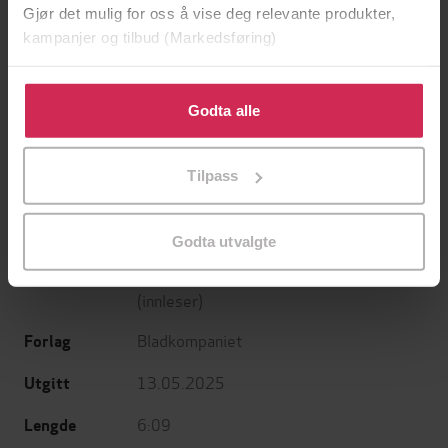
Gjør det mulig for oss å vise deg relevante produkter,
kampanjer og tilbud (Markedsføring)
Klikk på «Godta alle» for å gi oss ditt samtykke til å
169,-
169,-
bruke cookies for alle disse formålene. Du kan også
Godta alle
Flaggermusmannen
En høyere rettferdighet
tilpasse ditt samtykke til spesifikke formål ved å klikke
Jo Nesbø
Michael Hjorth
på «Tilpass». Du kan når som helst trekke tilbake eller
LYDBOK
LYDBOK
Tilpass
endre ditt samtykke.
Godta utvalgte
Bente Pedersen
(forfatter),
Eva Dons
Forfattere
(innleser)
Bladkompaniet
Forlag
13.05.2025
Utgitt
6:09
Lengde