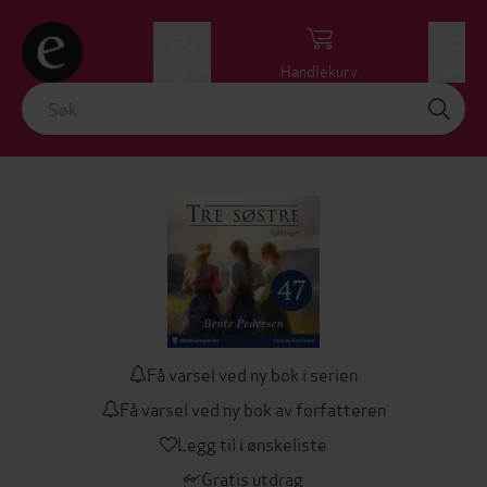
Logg inn
Handlekurv
Meny
Få varsel ved ny bok i serien
Få varsel ved ny bok av forfatteren
Legg til i ønskeliste
Gratis utdrag