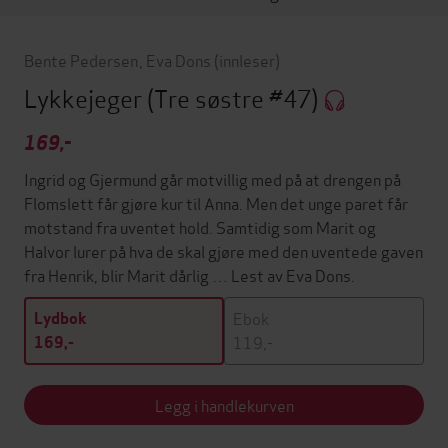
Bente Pedersen
,
Eva Dons
(innleser)
Lykkejeger
(Tre søstre #47)
169,-
Ingrid og Gjermund går motvillig med på at drengen på
Flomslett får gjøre kur til Anna. Men det unge paret får
motstand fra uventet hold. Samtidig som Marit og
Halvor lurer på hva de skal gjøre med den uventede gaven
fra Henrik, blir Marit dårlig … Lest av Eva Dons.
Ebok
Lydbok
119,-
169,-
Legg i handlekurven