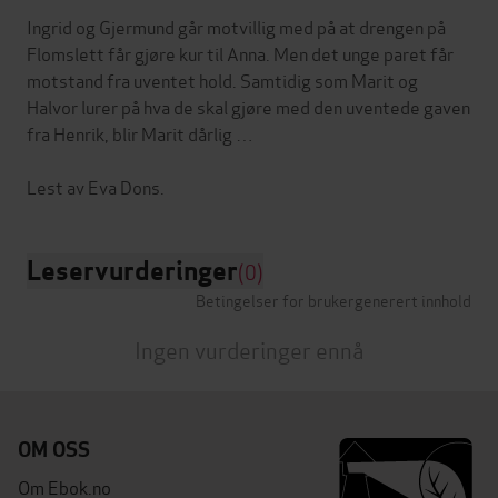
Ingrid og Gjermund går motvillig med på at drengen på
Flomslett får gjøre kur til Anna. Men det unge paret får
motstand fra uventet hold. Samtidig som Marit og
Halvor lurer på hva de skal gjøre med den uventede gaven
fra Henrik, blir Marit dårlig …
Leservurderinger
(0)
Betingelser for brukergenerert innhold
Ingen vurderinger ennå
OM OSS
Om Ebok.no