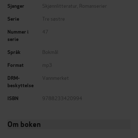
Skjønnlitteratur
,
Romanserier
Sjanger
Tre søstre
Serie
47
Nummer i
serie
Bokmål
Språk
mp3
Format
Vannmerket
DRM-
beskyttelse
9788233420994
ISBN
Om boken