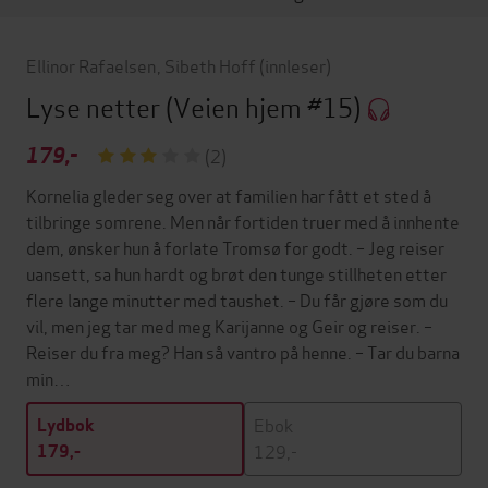
Ellinor Rafaelsen
,
Sibeth Hoff
(innleser)
Lyse netter
(Veien hjem #15)
179,-
(2)
Kornelia gleder seg over at familien har fått et sted å
tilbringe somrene. Men når fortiden truer med å innhente
dem, ønsker hun å forlate Tromsø for godt. – Jeg reiser
uansett, sa hun hardt og brøt den tunge stillheten etter
flere lange minutter med taushet. – Du får gjøre som du
vil, men jeg tar med meg Karijanne og Geir og reiser. –
Reiser du fra meg? Han så vantro på henne. – Tar du barna
min…
Ebok
Lydbok
129,-
179,-