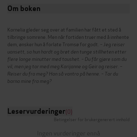
Om boken
Kornelia gleder seg over at familien har fått et sted å
tilbringe somrene. Men når fortiden truer med å innhente
dem, ønsker hun å forlate Tromsø for godt.
– Jeg reiser
uansett, sa hun hardt og brøt den tunge stillheten etter
flere lange minutter med taushet. – Du får gjøre som du
vil, men jeg tar med meg Karijanne og Geir og reiser.
–
Reiser du fra meg? Han så vantro på henne. – Tar du
barna mine fra meg?
Leservurderinger
(0)
Betingelser for brukergenerert innhold
Ingen vurderinger ennå