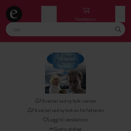
Logg inn
Handlekurv
Meny
Få varsel ved ny bok i serien
Få varsel ved ny bok av forfatteren
Legg til i ønskeliste
Gratis utdrag