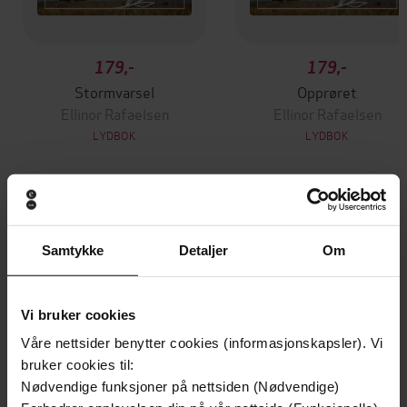
179,-
179,-
Stormvarsel
Opprøret
Ellinor Rafaelsen
Ellinor Rafaelsen
LYDBOK
LYDBOK
Andre har også kjøpt
Samtykke
Detaljer
Om
Premium
Premium
Vi bruker cookies
Våre nettsider benytter cookies (informasjonskapsler). Vi
bruker cookies til:
Nødvendige funksjoner på nettsiden (Nødvendige)