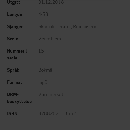
31.12.2018
Utgitt
4:58
Lengde
Skjønnlitteratur
,
Romanserier
Sjanger
Veien hjem
Serie
15
Nummer i
serie
Bokmål
Språk
mp3
Format
Vannmerket
DRM-
beskyttelse
9788202613662
ISBN