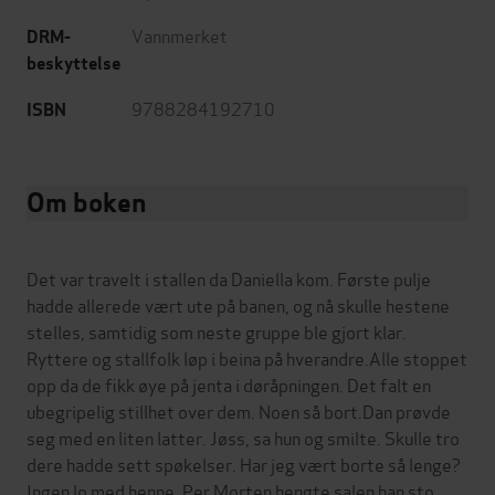
Vannmerket
DRM-
beskyttelse
9788284192710
ISBN
Om boken
Det var travelt i stallen da Daniella kom. Første pulje
hadde allerede vært ute på banen, og nå skulle hestene
stelles, samtidig som neste gruppe ble gjort klar.
Ryttere og stallfolk løp i beina på hverandre.Alle stoppet
opp da de fikk øye på jenta i døråpningen. Det falt en
ubegripelig stillhet over dem. Noen så bort.Dan prøvde
seg med en liten latter. Jøss, sa hun og smilte. Skulle tro
dere hadde sett spøkelser. Har jeg vært borte så lenge?
Ingen lo med henne. Per Morten hengte salen han sto