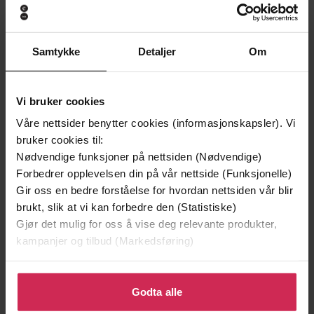
Premium
Samtykke
Detaljer
Om
Vi bruker cookies
Våre nettsider benytter cookies (informasjonskapsler). Vi
bruker cookies til:
Nødvendige funksjoner på nettsiden (Nødvendige)
Forbedrer opplevelsen din på vår nettside (Funksjonelle)
Gir oss en bedre forståelse for hvordan nettsiden vår blir
brukt, slik at vi kan forbedre den (Statistiske)
199,-
299,-
Gjør det mulig for oss å vise deg relevante produkter,
kampanjer og tilbud (Markedsføring)
Monster
Den argentinske dattere
Jørgen Jæger
Soraya Lane
Klikk på «Godta alle» for å gi oss ditt samtykke til å
LYDBOK
LYDBOK
bruke cookies for alle disse formålene. Du kan også
Godta alle
tilpasse ditt samtykke til spesifikke formål ved å klikke