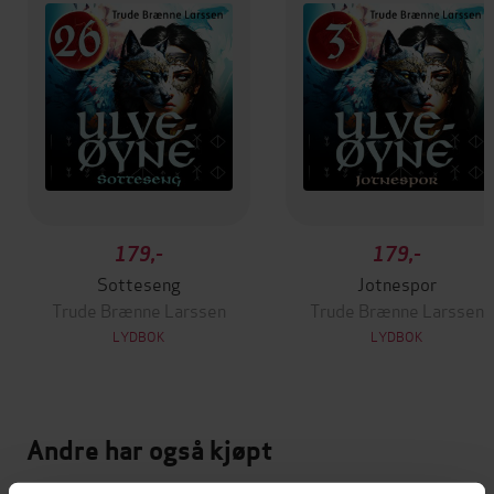
179,-
179,-
Sotteseng
Jotnespor
Trude Brænne Larssen
Trude Brænne Larssen
LYDBOK
LYDBOK
Andre har også kjøpt