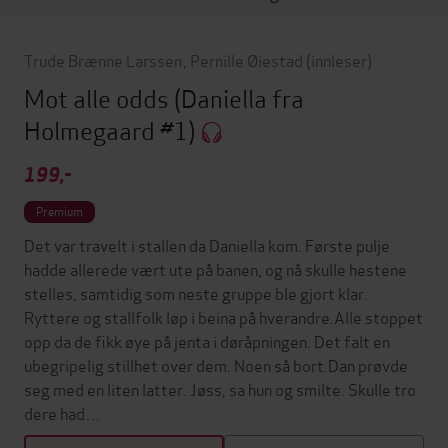
Trude Brænne Larssen
,
Pernille Øiestad
(innleser)
Mot alle odds
(Daniella fra
Holmegaard #1)
199,-
Premium
Det var travelt i stallen da Daniella kom. Første pulje
hadde allerede vært ute på banen, og nå skulle hestene
stelles, samtidig som neste gruppe ble gjort klar.
Ryttere og stallfolk løp i beina på hverandre.Alle stoppet
opp da de fikk øye på jenta i døråpningen. Det falt en
ubegripelig stillhet over dem. Noen så bort.Dan prøvde
seg med en liten latter. Jøss, sa hun og smilte. Skulle tro
dere had…