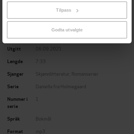
på «Tilpass». Du kan når som helst trekke tilbake eller
Tilpass
endre ditt samtykke.
Trude Brænne Larssen
(forfatter),
Pernille
Forfattere
Øiestad
(innleser)
Godta utvalgte
Strawberry Publishing
Forlag
06.09.2021
Utgitt
7:33
Lengde
Skjønnlitteratur
,
Romanserier
Sjanger
Daniella fra Holmegaard
Serie
1
Nummer i
serie
Bokmål
Språk
mp3
Format