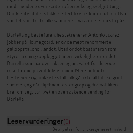
med i hendene over kanten på en boks og svelget tungt.
Dan kjente at det stakk et sted, like nedenfor halsen. Hva
var det som feilte alle sammen? Hva var det som sto på?
Daniella og bestefaren, hestetreneren Antonio Juarez
jobber på Holmegaard, en av de mest renommerte
galloppstallene i landet. Utad er det bestefaren som
styrer treningsopplegget, men i virkeligheten er det
Daniella som har oversikten og ansvaret for de gode
resultatene på veddeløpsbanen. Men snobbete
hesteeiere og møkkete stallfolk går ikke alltid like godt
sammen, og når skjebnen fester grep og dramatikken
brer om seg, tar livet en overraskende vending for
Leservurderinger
(0)
Betingelser for brukergenerert innhold