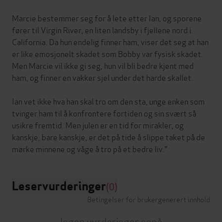
Marcie bestemmer seg for å lete etter Ian, og sporene
fører til Virgin River, en liten landsby i fjellene nord i
California. Da hun endelig finner ham, viser det seg at han
er like emosjonelt skadet som Bobby var fysisk skadet.
Men Marcie vil ikke gi seg, hun vil bli bedre kjent med
ham, og finner en vakker sjel under det harde skallet.
Ian vet ikke hva han skal tro om den sta, unge enken som
tvinger ham til å konfrontere fortiden og sin svært så
usikre fremtid. Men julen er en tid for mirakler, og
kanskje, bare kanskje, er det på tide å slippe taket på de
Leservurderinger
(0)
Betingelser for brukergenerert innhold
Ingen vurderinger ennå