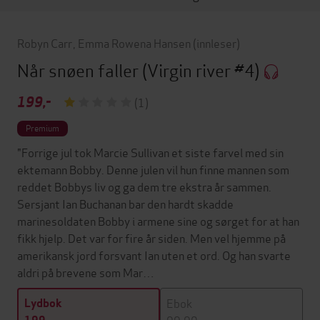
Robyn Carr
,
Emma Rowena Hansen
(innleser)
Når snøen faller
(Virgin river #4)
199,-
(1)
Premium
"Forrige jul tok Marcie Sullivan et siste farvel med sin
ektemann Bobby. Denne julen vil hun finne mannen som
reddet Bobbys liv og ga dem tre ekstra år sammen.
Sersjant Ian Buchanan bar den hardt skadde
marinesoldaten Bobby i armene sine og sørget for at han
fikk hjelp. Det var for fire år siden. Men vel hjemme på
amerikansk jord forsvant Ian uten et ord. Og han svarte
aldri på brevene som Mar…
Ebok
Lydbok
99,90,-