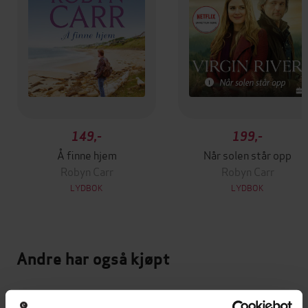
149,-
199,-
Å finne hjem
Når solen står opp
Robyn Carr
Robyn Carr
LYDBOK
LYDBOK
Andre har også kjøpt
Premium
Premium