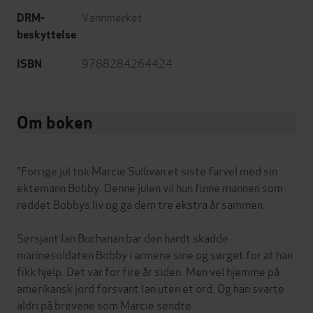
Vannmerket
DRM-
beskyttelse
9788284264424
ISBN
Om boken
"Forrige jul tok Marcie Sullivan et siste farvel med sin
ektemann Bobby. Denne julen vil hun finne mannen som
reddet Bobbys liv og ga dem tre ekstra år sammen.
Sersjant Ian Buchanan bar den hardt skadde
marinesoldaten Bobby i armene sine og sørget for at han
fikk hjelp. Det var for fire år siden. Men vel hjemme på
amerikansk jord forsvant Ian uten et ord. Og han svarte
aldri på brevene som Marcie sendte.