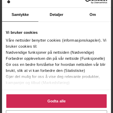
Samtykke
Detaljer
Om
Vi bruker cookies
Våre nettsider benytter cookies (informasjonskapsler). Vi
bruker cookies til:
Nødvendige funksjoner på nettsiden (Nødvendige)
Forbedrer opplevelsen din på vår nettside (Funksjonelle)
Gir oss en bedre forståelse for hvordan nettsiden vår blir
brukt, slik at vi kan forbedre den (Statistiske)
349,-
399,-
Gjør det mulig for oss å vise deg relevante produkter,
Tørt land
Søvngjengeren
kampanjer og tilbud (Markedsføring)
Jørn Lier Horst
Lars Kepler
LYDBOK
LYDBOK
Klikk på «Godta alle» for å gi oss ditt samtykke til å
bruke cookies for alle disse formålene. Du kan også
Godta alle
tilpasse ditt samtykke til spesifikke formål ved å klikke
på «Tilpass». Du kan når som helst trekke tilbake eller