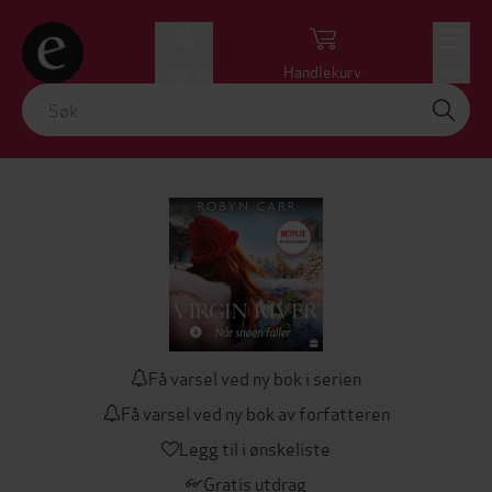
Logg inn
Handlekurv
Meny
Få varsel ved ny bok i serien
Få varsel ved ny bok av forfatteren
Legg til i ønskeliste
Gratis utdrag