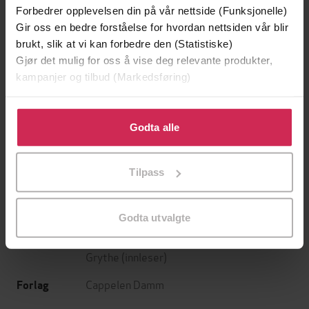
Forbedrer opplevelsen din på vår nettside (Funksjonelle)
Gir oss en bedre forståelse for hvordan nettsiden vår blir
brukt, slik at vi kan forbedre den (Statistiske)
Gjør det mulig for oss å vise deg relevante produkter,
kampanjer og tilbud (Markedsføring)
Klikk på «Godta alle» for å gi oss ditt samtykke til å
169,-
169,-
bruke cookies for alle disse formålene. Du kan også
Godta alle
Flaggermusmannen
En høyere rettferdighet
tilpasse ditt samtykke til spesifikke formål ved å klikke
Jo Nesbø
Michael Hjorth
på «Tilpass». Du kan når som helst trekke tilbake eller
LYDBOK
LYDBOK
Tilpass
endre ditt samtykke.
Godta utvalgte
Else Berit Kristiansen
(forfatter),
Hilde
Forfattere
Grythe
(innleser)
Cappelen Damm
Forlag