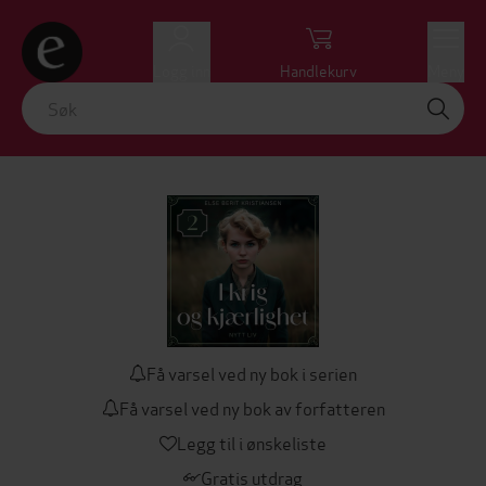
Logg inn
Handlekurv
Meny
Få varsel ved ny bok i serien
Få varsel ved ny bok av forfatteren
Legg til i ønskeliste
Gratis utdrag