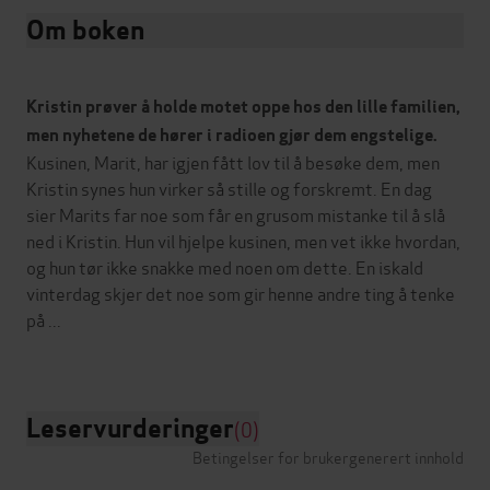
Om boken
Kristin prøver å holde motet oppe hos den lille familien,
men nyhetene de hører i radioen gjør dem engstelige.
Kusinen, Marit, har igjen fått lov til å besøke dem, men
Kristin synes hun virker så stille og forskremt. En dag
sier Marits far noe som får en grusom mistanke til å slå
ned i Kristin. Hun vil hjelpe kusinen, men vet ikke hvordan,
og hun tør ikke snakke med noen om dette. En iskald
vinterdag skjer det noe som gir henne andre ting å tenke
på ...
Leservurderinger
(0)
Betingelser for brukergenerert innhold