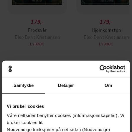
179,-
179,-
Fredsvår
Hjemkomsten
Else Berit Kristiansen
Else Berit Kristiansen
LYDBOK
LYDBOK
Andre har også kjøpt
Samtykke
Detaljer
Om
Vi bruker cookies
Våre nettsider benytter cookies (informasjonskapsler). Vi
bruker cookies til:
Nødvendige funksjoner på nettsiden (Nødvendige)