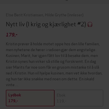
Else Berit Kristiansen
,
Hilde Grythe
(innleser)
Nytt liv
(I krig og kjærlighet #2)
179,-
Kristin prøver å holde motet oppe hos den lille familien,
men nyhetene de hører i radioen gjør dem engstelige.
Kusinen, Marit, har igjen fått lov til å besøke dem, men
Kristin synes hun virker så stille og forskremt. En dag
sier Marits far noe som får en grusom mistanke til å slå
ned i Kristin. Hun vil hjelpe kusinen, men vet ikke hvordan,
og hun tør ikke snakke med noen om dette. En iskald
vinte…
Ebok
Lydbok
119,-
179,-