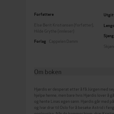
Forfattere
Utgit
Else Berit Kristiansen
(forfatter),
Leng
Hilde Grythe
(innleser)
Sjang
Cappelen Damm
Forlag
Skjøn
Om boken
Hjørdis er desperat etter å få Jürgen med seg 
hjelpe henne, men bare hvis Hjørdis lover å gå
og hente Linas egen sønn. Hjørdis går med på p
og Ivar drar til Oslo for å besøke Astrid i fe
opplevelse. Når de kommer hjem, drar Kristin