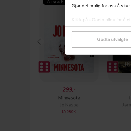
Vinner av Rivertonprisen
Premium
Gjør det mulig for oss å vise
Klikk på «Godta alle» for å gi
samtykke til spesifikke formå
Godta utvalgte
299,-
Minnesota
T
Jo Nesbø
Jørn
LYDBOK