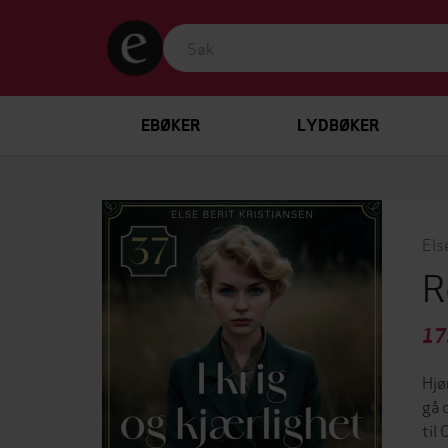
EBØKER
LYDBØKER
Els
R
17
Hjø
gå 
til