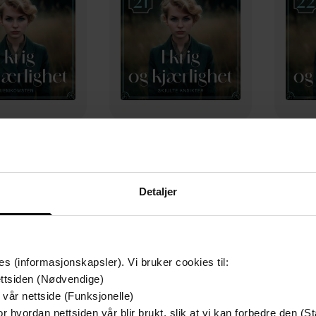
179,-
179,-
mkomsten
Skjulte ansikter
rit Kristiansen
Else Berit Kristiansen
Else
Detaljer
LYDBOK
LYDBOK
es (informasjonskapsler). Vi bruker cookies til:
ttsiden (Nødvendige)
 vår nettside (Funksjonelle)
r hvordan nettsiden vår blir brukt, slik at vi kan forbedre den (St