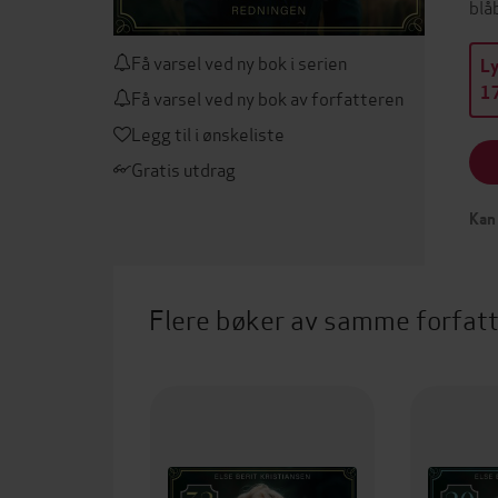
blå
Få varsel ved ny bok i serien
L
17
Få varsel ved ny bok av forfatteren
Legg til i ønskeliste
Gratis utdrag
Kan 
Flere bøker av samme forfat