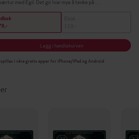
bærtur med Egil. Det gir Ivar mye å tenke på …
Ebok
ydbok
119,-
9,-
Legg i handlekurven
spilles i våre gratis apper for iPhone/iPad og Android
ter