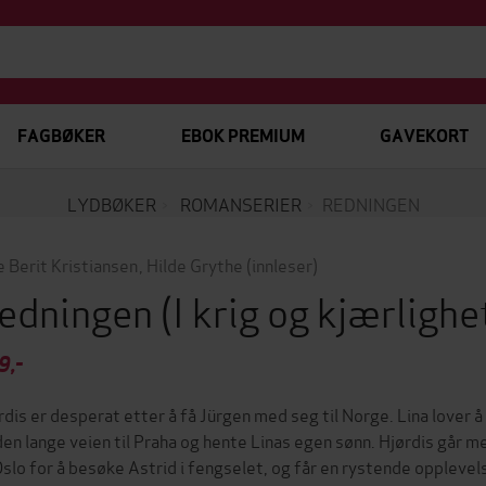
FAGBØKER
EBOK PREMIUM
GAVEKORT
LYDBØKER
ROMANSERIER
REDNINGEN
e Berit Kristiansen
,
Hilde Grythe
(innleser)
edningen
(I krig og kjærligh
9,-
rdis er desperat etter å få Jürgen med seg til Norge. Lina lover å
den lange veien til Praha og hente Linas egen sønn. Hjørdis går med
 Oslo for å besøke Astrid i fengselet, og får en rystende oppleve