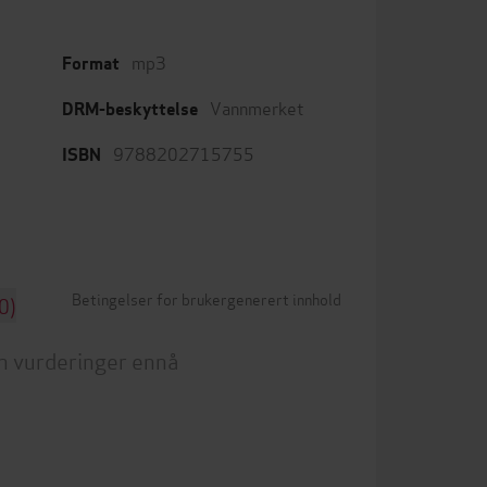
mp3
Format
Vannmerket
DRM-beskyttelse
9788202715755
ISBN
Betingelser for brukergenerert innhold
0)
n vurderinger ennå