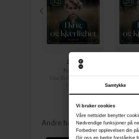
179,-
Fredsvår
Hje
Else Berit Kristiansen
Else Be
LYDBOK
Samtykke
Vi bruker cookies
Våre nettsider benytter cooki
Andre har også kjøpt
Nødvendige funksjoner på ne
Forbedrer opplevelsen din på
Gir oss en bedre forståelse fo