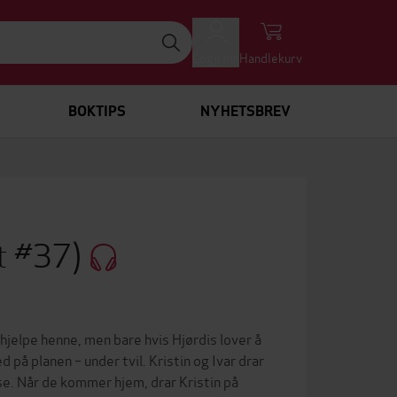
Logg inn
Handlekurv
BOKTIPS
NYHETSBREV
et #37)
 hjelpe henne, men bare hvis Hjørdis lover å
 på planen – under tvil. Kristin og Ivar drar
lse. Når de kommer hjem, drar Kristin på