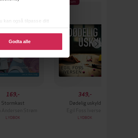
Premium
u kan også tilpasse ditt
 eller endre ditt samtykke.
Godta alle
169,-
349,-
Stormkast
Dødelig uskyld
a Andersen Strøm
Egil Foss Iversen
LYDBOK
LYDBOK