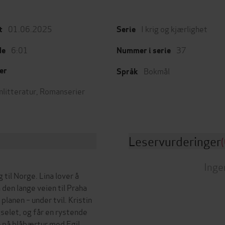
01.06.2025
I krig og kjærlighet
t
Serie
6:01
37
de
Nummer i serie
Bokmål
er
Språk
nlitteratur
,
Romanserier
Leservurderinger
(
Inge
til Norge. Lina lover å
 den lange veien til Praha
lanen – under tvil. Kristin
ngselet, og får en rystende
 på blåbærtur med Egil.