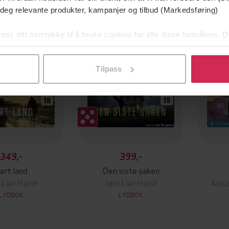
 deg relevante produkter, kampanjer og tilbud (Markedsføring)
 oss ditt samtykke til å bruke cookies for alle disse formålene. D
l ved å klikke på «Tilpass». Du kan når som helst trekke tilbake
Tilpass
349,-
399,-
ørt land
Den siste saken
 Lier Horst
Jørn Lier Horst
Anit
LYDBOK
LYDBOK