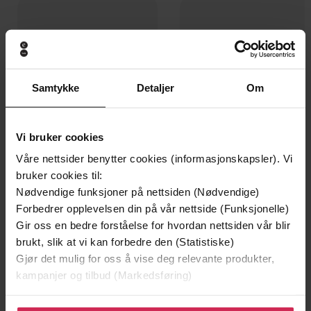
Samtykke
Detaljer
Om
Vi bruker cookies
Våre nettsider benytter cookies (informasjonskapsler). Vi
bruker cookies til:
Nødvendige funksjoner på nettsiden (Nødvendige)
399,-
399,-
Forbedrer opplevelsen din på vår nettside (Funksjonelle)
Døde sjeler synger ikke
Tvilen
Gir oss en bedre forståelse for hvordan nettsiden vår blir
Jussi Adler-Olsen
Jørn Lier Horst
brukt, slik at vi kan forbedre den (Statistiske)
LYDBOK
LYDBOK
Gjør det mulig for oss å vise deg relevante produkter,
kampanjer og tilbud (Markedsføring)
Klikk på «Godta alle» for å gi oss ditt samtykke til å