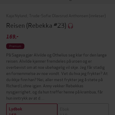
Kaja Nylund
,
Trude-Sofie Olavsrud Anthonsen
(innleser)
Reisen
(Rebekka #23)
169,-
Premium
På Sagøya gjør Alvilde og Othelius seg klar for den lange
reisen. Alvilde kjenner fremdeles på uroen og er
overbevist om at noe ubehagelig vil skje. Jeg får stadig
en fornemmelse av noe vondt. Vet du hva jeg frykter? At
du ikkje finn han? Nei, aller mest frykter jeg å støte på
Richard Lohne igjen. Anny vekker Rebekkas
nysgjerrighet, og da hun treffer henne på krambua, får
hun inntrykk av at d…
Ebok
Lydbok
119,-