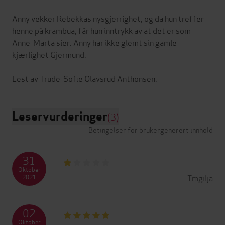
Anny vekker Rebekkas nysgjerrighet, og da hun treffer
henne på krambua, får hun inntrykk av at det er som
Anne-Marta sier: Anny har ikke glemt sin gamle
kjærlighet Gjermund.
Leservurderinger
(3)
Betingelser for brukergenerert innhold
31
Oktober
Tmgilja
2021
02
Oktober