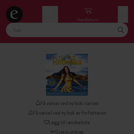
Logg inn
Handlekurv
Meny
Få varsel ved ny bok i serien
Få varsel ved ny bok av forfatteren
Legg til i ønskeliste
Gratis utdrag