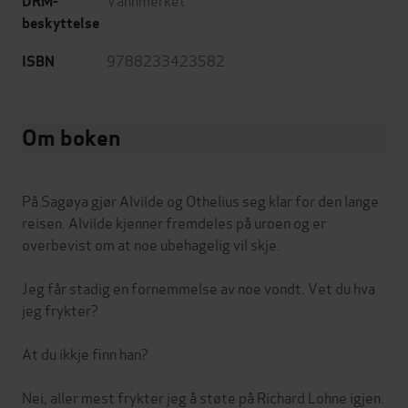
DRM-
beskyttelse
9788233423582
ISBN
Om boken
På Sagøya gjør Alvilde og Othelius seg klar for den lange
reisen. Alvilde kjenner fremdeles på uroen og er
overbevist om at noe ubehagelig vil skje.
Jeg får stadig en fornemmelse av noe vondt. Vet du hva
jeg frykter?
At du ikkje finn han?
Nei, aller mest frykter jeg å støte på Richard Lohne igjen.