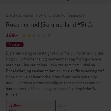
Dorthe Erichsen
,
Petronella Barker
(innleser)
Rosen er rød
(Sommerland #5)
169,-
(2)
Premium
Bjørn har dårlig samvittighet overfor Liv fordi han holder
ting skjult for henne, og bestemmer seg for å gjøre noe
med det. Han vet at hun – akkurat som ham – skal på
Roseballet, og tenker at det vil være en fin anledning til å
finne tilbake til hverandre. Men håpet om å gjøre opp
med Liv brister ettertrykkelig da tanten hans røper hva
hun har sett. «Så du Liv og en mann på kirkegården?»
Bjørn l…
Ebok
Lydbok
119,-