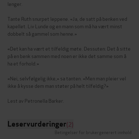
lenger.
Tante Ruth snurpet leppene. «Ja, de satt på benken ved
kapellet. Liv Lunde og en mann som må ha vært minst
dobbelt så gammel som henne.»
«Det kan ha vært et tilfeldig møte. Dessuten: Det å sitte
på en benk sammen med noen er ikke det samme som å
ha et forhold.»
«Nei, selvfølgelig ikke,» sa tanten. «Men man pleier vel
ikke å kysse dem man støter på helt tilfeldig?»
Leservurderinger
(2)
Betingelser for brukergenerert innhold