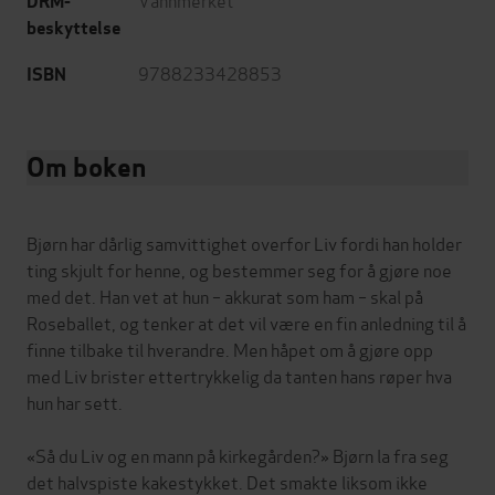
DRM-
beskyttelse
9788233428853
ISBN
Om boken
Bjørn har dårlig samvittighet overfor Liv fordi han holder
ting skjult for henne, og bestemmer seg for å gjøre noe
med det. Han vet at hun – akkurat som ham – skal på
Roseballet, og tenker at det vil være en fin anledning til å
finne tilbake til hverandre. Men håpet om å gjøre opp
med Liv brister ettertrykkelig da tanten hans røper hva
hun har sett.
«Så du Liv og en mann på kirkegården?» Bjørn la fra seg
det halvspiste kakestykket. Det smakte liksom ikke