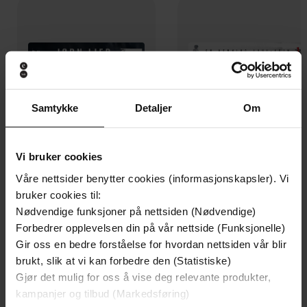
Samtykke
Detaljer
Om
Vi bruker cookies
Våre nettsider benytter cookies (informasjonskapsler). Vi
bruker cookies til:
399,-
199,-
Nødvendige funksjoner på nettsiden (Nødvendige)
Den siste saken
Skinndød
Forbedrer opplevelsen din på vår nettside (Funksjonelle)
Jørn Lier Horst
Thomas Enger
Gir oss en bedre forståelse for hvordan nettsiden vår blir
LYDBOK
LYDBOK
brukt, slik at vi kan forbedre den (Statistiske)
Gjør det mulig for oss å vise deg relevante produkter,
kampanjer og tilbud (Markedsføring)