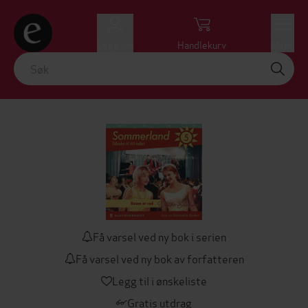
Logg inn
Handlekurv
Meny
Få varsel ved ny bok i serien
Få varsel ved ny bok av forfatteren
Legg til i ønskeliste
Gratis utdrag