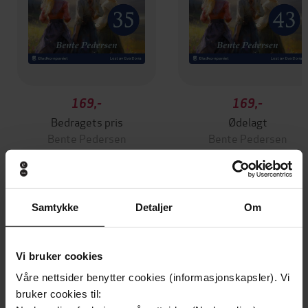
169,-
169,-
Bedragets pris
Ødelagt
Bente Pedersen
Bente Pedersen
LYDBOK
LYDBOK
Samtykke
Detaljer
Om
Andre har også kjøpt
Vi bruker cookies
Våre nettsider benytter cookies (informasjonskapsler). Vi
bruker cookies til: