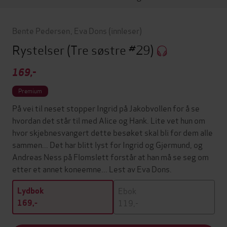
Bente Pedersen
,
Eva Dons
(innleser)
Rystelser
(Tre søstre #29)
169,-
Premium
På vei til neset stopper Ingrid på Jakobvollen for å se
hvordan det står til med Alice og Hank. Lite vet hun om
hvor skjebnesvangert dette besøket skal bli for dem alle
sammen... Det har blitt lyst for Ingrid og Gjermund, og
Andreas Ness på Flomslett forstår at han må se seg om
etter et annet koneemne... Lest av Eva Dons.
Ebok
Lydbok
119,-
169,-