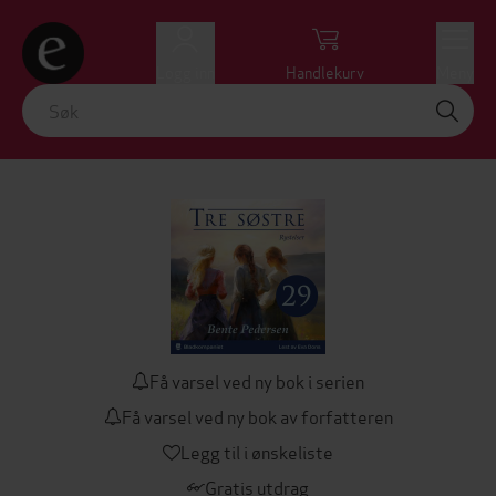
Logg inn
Handlekurv
Meny
Få varsel ved ny bok i serien
Få varsel ved ny bok av forfatteren
Legg til i ønskeliste
Gratis utdrag