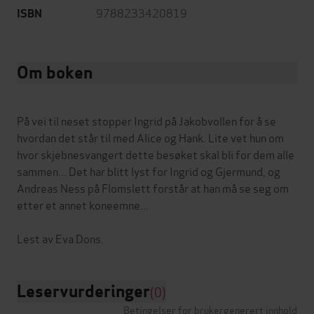
9788233420819
ISBN
Om boken
På vei til neset stopper Ingrid på Jakobvollen for å se
hvordan det står til med Alice og Hank. Lite vet hun om
hvor skjebnesvangert dette besøket skal bli for dem alle
sammen... Det har blitt lyst for Ingrid og Gjermund, og
Andreas Ness på Flomslett forstår at han må se seg om
etter et annet koneemne...
Leservurderinger
(0)
Betingelser for brukergenerert innhold