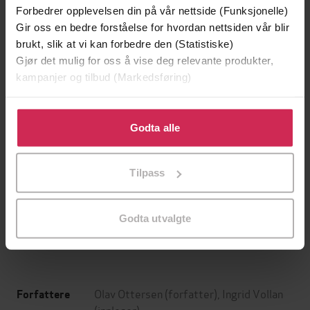
Forbedrer opplevelsen din på vår nettside (Funksjonelle)
Gir oss en bedre forståelse for hvordan nettsiden vår blir
brukt, slik at vi kan forbedre den (Statistiske)
Gjør det mulig for oss å vise deg relevante produkter,
kampanjer og tilbud (Markedsføring)
Klikk på «Godta alle» for å gi oss ditt samtykke til å
bruke cookies for alle disse formålene. Du kan også
Godta alle
tilpasse ditt samtykke til spesifikke formål ved å klikke
på «Tilpass». Du kan når som helst trekke tilbake eller
449,-
99,-
Tilpass
endre ditt samtykke.
Kjøkken
En lykkelig familie
Lars Saabye Christensen
Stian Hjelvin Andersen
Godta utvalgte
LYDBOK
LYDBOK
Olav Ottersen
(forfatter),
Ingrid Vollan
Forfattere
(innleser)