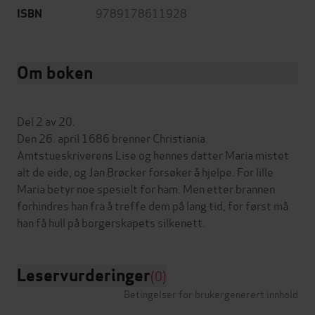
9789178611928
ISBN
Om boken
Del 2 av 20.
Den 26. april 1686 brenner Christiania.
Amtstueskriverens Lise og hennes datter Maria mistet
alt de eide, og Jan Brøcker forsøker å hjelpe. For lille
Maria betyr noe spesielt for ham. Men etter brannen
forhindres han fra å treffe dem på lang tid, for først må
Leservurderinger
(0)
Betingelser for brukergenerert innhold