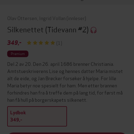
Olav Ottersen
,
Ingrid Vollan
(innleser)
Silkenettet
(Tidevann #2)
349,-
(1)
Premium
Del 2 av 20. Den 26. april 1686 brenner Christiania.
Amtstueskriverens Lise og hennes datter Maria mistet
alt de eide, og Jan Brøcker forsøker å hjelpe. For lille
Maria betyr noe spesielt for ham. Men etter brannen
forhindres han fra å treffe dem på lang tid, for først må
han få hull på borgerskapets silkenett.
Lydbok
349,-