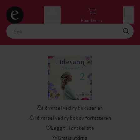
Logg inn
Handlekurv
Meny
Få varsel ved ny bok i serien
Få varsel ved ny bok av forfatteren
Legg til i ønskeliste
Gratis utdrag