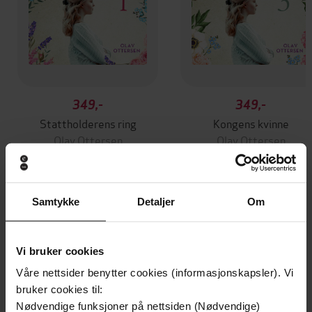
349,-
349,-
Stattholderens ring
Kongens kvinne
Olav Ottersen
Olav Ottersen
LYDBOK
LYDBOK
Samtykke
Detaljer
Om
Andre har også kjøpt
Vi bruker cookies
Premium
Våre nettsider benytter cookies (informasjonskapsler). Vi
bruker cookies til:
Nødvendige funksjoner på nettsiden (Nødvendige)