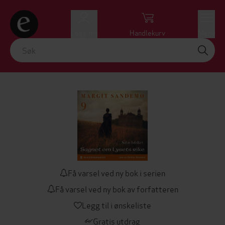
Logg inn
Handlekurv
Meny
Få varsel ved ny bok i serien
Få varsel ved ny bok av forfatteren
Legg til i ønskeliste
Gratis utdrag