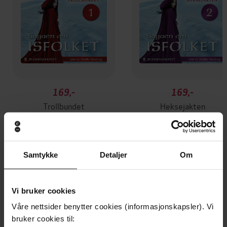
169,-
169,-
Trollbundet
Heksejakten
Margit Sandemo
Margit Sandemo
LYDBOK
LYDBOK
Samtykke
Detaljer
Om
Andre har også kjøpt
Vi bruker cookies
Våre nettsider benytter cookies (informasjonskapsler). Vi
Vinner av Rivertonprisen
Premium
bruker cookies til: