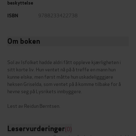
beskyttelse
9788233422738
ISBN
Om boken
Sol av Isfolket hadde aldri fått oppleve kjærligheten i
sitt korte liv. Hun ventet nå på å treffe en mann hun
kunne elske, men først måtte hun uskadeligggjøre
heksen Griselda, som ventet på å komme tilbake for å
hevne seg på Lysrikets innbyggere.
Leservurderinger
(0)