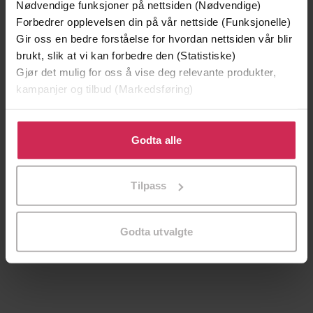
Nødvendige funksjoner på nettsiden (Nødvendige)
Forbedrer opplevelsen din på vår nettside (Funksjonelle)
Gir oss en bedre forståelse for hvordan nettsiden vår blir
brukt, slik at vi kan forbedre den (Statistiske)
Gjør det mulig for oss å vise deg relevante produkter,
kampanjer og tilbud (Markedsføring)
Klikk på «Godta alle» for å gi oss ditt samtykke til å
bruke cookies for alle disse formålene. Du kan også
Godta alle
tilpasse ditt samtykke til spesifikke formål ved å klikke
på «Tilpass». Du kan når som helst trekke tilbake eller
Tilpass
299,-
349,-
endre ditt samtykke.
Minnesota
Tørt land
Jo Nesbø
Jørn Lier Horst
Godta utvalgte
LYDBOK
LYDBOK