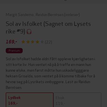
Margit Sandemo
,
Reidun Berntsen
(innleser)
Sol av Isfolket
(Sagnet om Lysets
rike #9)
169,-
(22)
Premium
Sol av Isfolket hadde aldri fått oppleve kjærligheten i
sitt korte liv. Hun ventet nå på å treffe en mann hun
kunne elske, men først måtte hun uskadeligggjøre
heksen Griselda, som ventet på å komme tilbake for å
hevne seg på Lysrikets innbyggere. Lest av Reidun
Berntsen.
Ebok
Lydbok
119,-
169,-