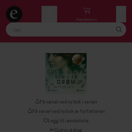
Logg inn
Handlekurv
Meny
Få varsel ved ny bok i serien
Få varsel ved ny bok av forfatteren
Legg til i ønskeliste
Gratis utdrag