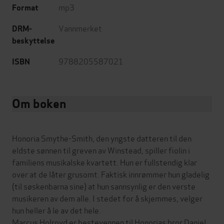
mp3
Format
Vannmerket
DRM-
beskyttelse
9788205587021
ISBN
Om boken
Honoria Smythe-Smith, den yngste datteren til den
eldste sønnen til greven av Winstead, spiller fiolin i
familiens musikalske kvartett. Hun er fullstendig klar
over at de låter grusomt. Faktisk innrømmer hun gladelig
(til søskenbarna sine) at hun sannsynlig er den verste
musikeren av dem alle. I stedet for å skjemmes, velger
hun heller å le av det hele.
Marcus Holroyd er bestevennen til Honorias bror Daniel,