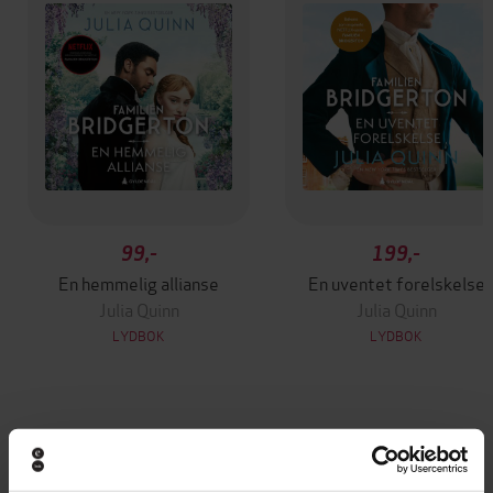
99,-
199,-
En hemmelig allianse
En uventet forelskelse
Julia Quinn
Julia Quinn
LYDBOK
LYDBOK
Andre har også kjøpt