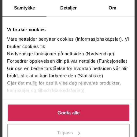
Første gang på tilbud
Samtykke
Detaljer
Om
Vi bruker cookies
Våre nettsider benytter cookies (informasjonskapsler). Vi
bruker cookies til:
Nødvendige funksjoner på nettsiden (Nødvendige)
Forbedrer opplevelsen din på vår nettside (Funksjonelle)
Gir oss en bedre forståelse for hvordan nettsiden vår blir
brukt, slik at vi kan forbedre den (Statistiske)
Gjør det mulig for oss å vise deg relevante produkter,
kampanjer og tilbud (Markedsføring)
209,-
399,-
Klikk på «Godta alle» for å gi oss ditt samtykke til å
Døde sjeler synger ikke
Tvilen
bruke cookies for alle disse formålene. Du kan også
Godta alle
Jussi Adler-Olsen
Jørn Lier Horst
tilpasse ditt samtykke til spesifikke formål ved å klikke
LYDBOK
LYDBOK
på «Tilpass». Du kan når som helst trekke tilbake eller
Tilpass
endre ditt samtykke.