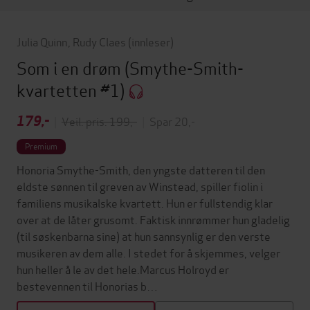
Julia Quinn
,
Rudy Claes
(innleser)
Som i en drøm
(Smythe-Smith-
kvartetten #1)
179,-
|
Veil. pris: 199,-
|
Spar 20,-
Premium
Honoria Smythe-Smith, den yngste datteren til den
eldste sønnen til greven av Winstead, spiller fiolin i
familiens musikalske kvartett. Hun er fullstendig klar
over at de låter grusomt. Faktisk innrømmer hun gladelig
(til søskenbarna sine) at hun sannsynlig er den verste
musikeren av dem alle. I stedet for å skjemmes, velger
hun heller å le av det hele.Marcus Holroyd er
bestevennen til Honorias b…