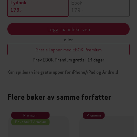
Ebok
Lydbok
179,-
179,-
Legg i handlekurven
eller
Gratis i appen med EBOK Premium
Prøv EBOK Premium gratis i 14 dager
Kan spilles i våre gratis apper for iPhone/iPad og Android
Flere bøker av samme forfatter
Premium
Premium
Boka bak TV-serien