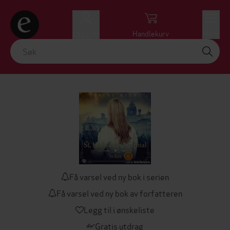
Logg inn
Handlekurv
Meny
Få varsel ved ny bok i serien
Få varsel ved ny bok av forfatteren
Legg til i ønskeliste
Gratis utdrag