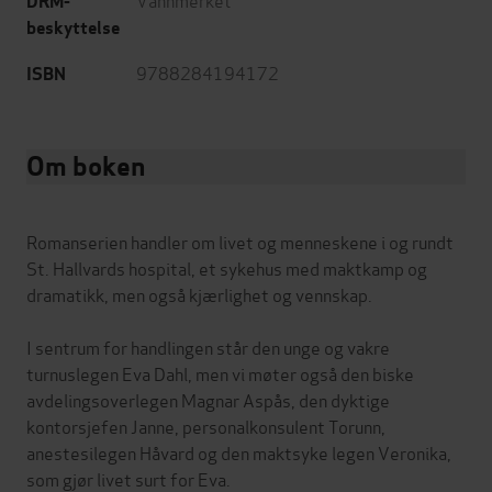
DRM-
beskyttelse
9788284194172
ISBN
Om boken
Romanserien handler om livet og menneskene i og rundt
St. Hallvards hospital, et sykehus med maktkamp og
dramatikk, men også kjærlighet og vennskap.
I sentrum for handlingen står den unge og vakre
turnuslegen Eva Dahl, men vi møter også den biske
avdelingsoverlegen Magnar Aspås, den dyktige
kontorsjefen Janne, personalkonsulent Torunn,
anestesilegen Håvard og den maktsyke legen Veronika,