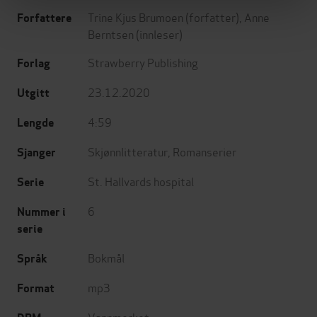
Trine Kjus Brumoen
(forfatter),
Anne
Forfattere
Berntsen
(innleser)
Strawberry Publishing
Forlag
23.12.2020
Utgitt
4:59
Lengde
Skjønnlitteratur
,
Romanserier
Sjanger
St. Hallvards hospital
Serie
6
Nummer i
serie
Bokmål
Språk
mp3
Format
Vannmerket