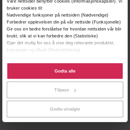
Våre nettsider benytter cookies (informasjonskapsler). Vi
bruker cookies til:
Nødvendige funksjoner på nettsiden (Nødvendige)
Forbedrer opplevelsen din på vår nettside (Funksjonelle)
Gir oss en bedre forståelse for hvordan nettsiden vår blir
brukt, slik at vi kan forbedre den (Statistiske)
Gjør det mulig for oss å vise deg relevante produkter,
kampanjer og tilbud (Markedsføring)
Klikk på «Godta alle» for å gi oss ditt samtykke til å
bruke cookies for alle disse formålene. Du kan også
Godta alle
tilpasse ditt samtykke til spesifikke formål ved å klikke
169,-
169,-
på «Tilpass». Du kan når som helst trekke tilbake eller
Tilpass
Flaggermusmannen
Kniv
endre ditt samtykke.
Jo Nesbø
Jo Nesbø
LYDBOK
LYDBOK
Godta utvalgte