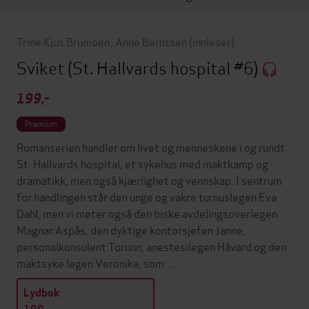
Trine Kjus Brumoen
,
Anne Berntsen
(innleser)
Sviket
(St. Hallvards hospital #6)
199,-
Premium
Romanserien handler om livet og menneskene i og rundt
St. Hallvards hospital, et sykehus med maktkamp og
dramatikk, men også kjærlighet og vennskap. I sentrum
for handlingen står den unge og vakre turnuslegen Eva
Dahl, men vi møter også den biske avdelingsoverlegen
Magnar Aspås, den dyktige kontorsjefen Janne,
personalkonsulent Torunn, anestesilegen Håvard og den
maktsyke legen Veronika, som …
Lydbok