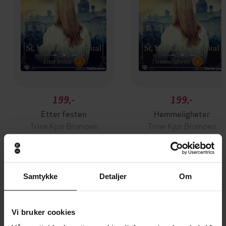
199,-
199,-
Etter festen
Hemmeligheter
Trine Kjus Brumoen
Trine Kjus Brumoen
LYDBOK
LYDBOK
Samtykke
Detaljer
Om
Andre har også kjøpt
Vi bruker cookies