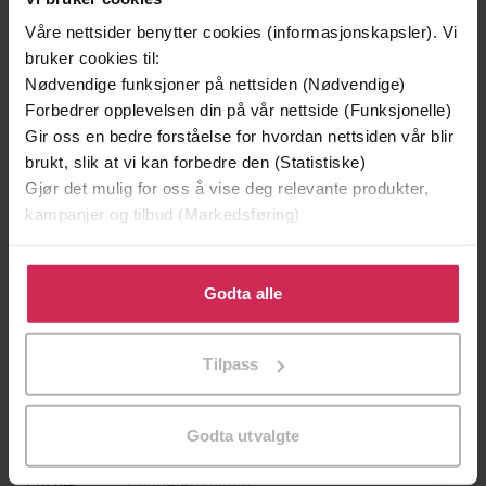
Våre nettsider benytter cookies (informasjonskapsler). Vi
bruker cookies til:
Nødvendige funksjoner på nettsiden (Nødvendige)
Forbedrer opplevelsen din på vår nettside (Funksjonelle)
Gir oss en bedre forståelse for hvordan nettsiden vår blir
brukt, slik at vi kan forbedre den (Statistiske)
Gjør det mulig for oss å vise deg relevante produkter,
199,-
349,-
kampanjer og tilbud (Markedsføring)
Minnesota
Utskudd
Jo Nesbø
Jørn Lier Horst
Klikk på «Godta alle» for å gi oss ditt samtykke til å
bruke cookies for alle disse formålene. Du kan også
Godta alle
EBOK
EBOK
tilpasse ditt samtykke til spesifikke formål ved å klikke
på «Tilpass». Du kan når som helst trekke tilbake eller
Tilpass
endre ditt samtykke.
Christin Grilstad Prøis
(forfatter),
Christin
Forfattere
Grilstad Prøis
(innleser)
Godta utvalgte
Cappelen Damm
Forlag