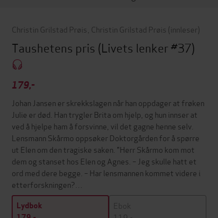
Christin Grilstad Prøis
,
Christin Grilstad Prøis
(innleser)
Taushetens pris
(Livets lenker #37)
179,-
Johan Jansen er skrekkslagen når han oppdager at frøken
Julie er død. Han trygler Brita om hjelp, og hun innser at
ved å hjelpe ham å forsvinne, vil det gagne henne selv.
Lensmann Skårmo oppsøker Doktorgården for å spørre
ut Elen om den tragiske saken. "Herr Skårmo kom mot
dem og stanset hos Elen og Agnes. – Jeg skulle hatt et
ord med dere begge. – Har lensmannen kommet videre i
etterforskningen?…
Ebok
Lydbok
119,-
179,-