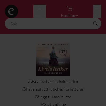
Logg inn
Handlekurv
Meny
Få varsel ved ny bok i serien
Få varsel ved ny bok av forfatteren
Legg til i ønskeliste
Gratis utdrag