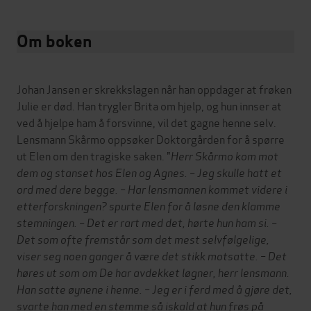
Om boken
Johan Jansen er skrekkslagen når han oppdager at frøken
Julie er død. Han trygler Brita om hjelp, og hun innser at
ved å hjelpe ham å forsvinne, vil det gagne henne selv.
Lensmann Skårmo oppsøker Doktorgården for å spørre
ut Elen om den tragiske saken. "
Herr Skårmo kom mot
dem og stanset hos Elen og Agnes. – Jeg skulle hatt et
ord med dere begge. – Har lensmannen kommet videre i
etterforskningen? spurte Elen for å løsne den klamme
stemningen. – Det er rart med det, hørte hun ham si. –
Det som ofte fremstår som det mest selvfølgelige,
viser seg noen ganger å være det stikk motsatte. – Det
høres ut som om De har avdekket løgner, herr lensmann.
Han satte øynene i henne. – Jeg er i ferd med å gjøre det,
svarte han med en stemme så iskald at hun frøs på