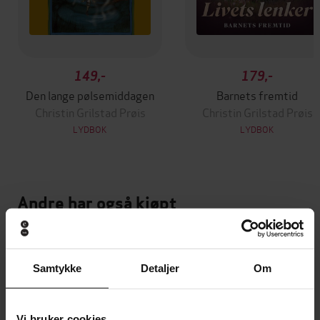
149,-
179,-
Den lange pølsemiddagen
Barnets fremtid
Christin Grilstad Prøis
Christin Grilstad Prøis
LYDBOK
LYDBOK
Andre har også kjøpt
Premium
Premium
Vinner av Rivertonprisen
Første gang på tilbud
Samtykke
Detaljer
Om
Vi bruker cookies