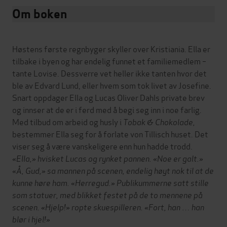
Om boken
Høstens første regnbyger skyller over Kristiania. Ella er
tilbake i byen og har endelig funnet et familiemedlem –
tante Lovise. Dessverre vet heller ikke tanten hvor det
ble av Edvard Lund, eller hvem som tok livet av Josefine.
Snart oppdager Ella og Lucas Oliver Dahls private brev
og innser at de er i ferd med å begi seg inn i noe farlig.
Med tilbud om arbeid og husly i
Tobak & Chokolade,
bestemmer Ella seg for å forlate von Tillisch huset. Det
viser seg å være vanskeligere enn hun hadde trodd.
«Ella,» hvisket Lucas og rynket pannen. «Noe er galt.»
«Å, Gud,» sa mannen på scenen, endelig høyt nok til at de
kunne høre ham. «Herregud.»
Publikummerne satt stille
som statuer, med blikket festet på de to mennene på
scenen.
«Hjelp!» ropte skuespilleren. «Fort, han … han
blør i hjel!»