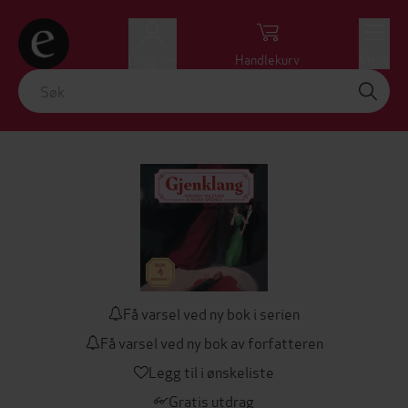
Logg inn
Handlekurv
Meny
Få varsel ved ny bok i serien
Få varsel ved ny bok av forfatteren
Legg til i ønskeliste
Gratis utdrag