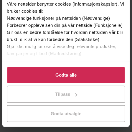
Våre nettsider benytter cookies (informasjonskapsler). Vi
bruker cookies til:
Nødvendige funksjoner på nettsiden (Nødvendige)
Forbedrer opplevelsen din på vår nettside (Funksjonelle)
Gir oss en bedre forståelse for hvordan nettsiden vår blir
brukt, slik at vi kan forbedre den (Statistiske)
Gjør det mulig for oss å vise deg relevante produkter,
179,-
179,-
kampanjer og tilbud (Markedsføring)
Dobbeltspill
Oppgjørets time
Else Berit Kristiansen
Else Berit Kristiansen
Klikk på «Godta alle» for å gi oss ditt samtykke til å
LYDBOK
LYDBOK
bruke cookies for alle disse formålene. Du kan også
Godta alle
tilpasse ditt samtykke til spesifikke formål ved å klikke
på «Tilpass». Du kan når som helst trekke tilbake eller
Tilpass
endre ditt samtykke.
Nora Dåsnes
(forfatter),
Hannah Mileman
Forfattere
(forfatter),
Kikki Stormo
(innleser)
Godta utvalgte
Cappelen Damm
Forlag