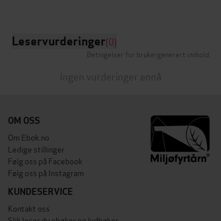
Leservurderinger
(0)
Betingelser for brukergenerert innhold
Ingen vurderinger ennå
OM OSS
Om Ebok.no
Ledige stillinger
Følg oss på Facebook
Følg oss på Instagram
KUNDESERVICE
Kontakt oss
Slik leser du ebøker og lydbøker