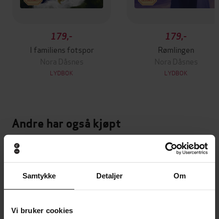
179,-
179,-
I familiens fotspor
Rømlingen
Nora Dåsnes
Nora Dåsnes
LYDBOK
LYDBOK
Andre har også kjøpt
Samtykke
Detaljer
Om
Vi bruker cookies