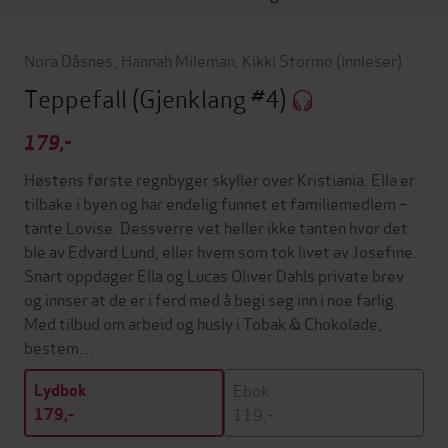
Nora Dåsnes
,
Hannah Mileman
,
Kikki Stormo
(innleser)
Teppefall
(Gjenklang #4)
179,-
Høstens første regnbyger skyller over Kristiania. Ella er
tilbake i byen og har endelig funnet et familiemedlem –
tante Lovise. Dessverre vet heller ikke tanten hvor det
ble av Edvard Lund, eller hvem som tok livet av Josefine.
Snart oppdager Ella og Lucas Oliver Dahls private brev
og innser at de er i ferd med å begi seg inn i noe farlig.
Med tilbud om arbeid og husly i Tobak & Chokolade,
bestem…
Ebok
Lydbok
119,-
179,-