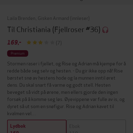
Laila Brenden
,
Gisken Armand
(innleser)
Til Christiania
(Fjellroser #36)
169,-
(7)
Premium
Stormen raser i fjellet, og Rise og Adrian må kjempe for å
redde både seg selv og hesten. - Du gir ikke opp nå! Rise
børstet snø av hestens hode og la munnen inntil øret
dens. Du skal snart få varme og godt stell. Hesten
beveget så vidt på ørene, men ellers gjorde den ingen
forsøk på å komme seg løs. Øyevippene var fulle av is, og
dyret så ut som en snøfigur. Rise og Adrian kavet til
kvalmen vel…
Ebok
Lydbok
119,-