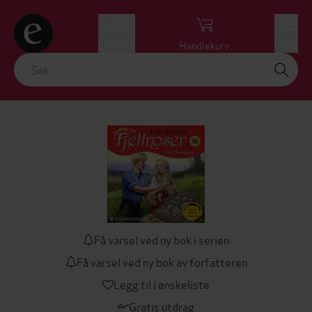
Logg inn
Handlekurv
Meny
Få varsel ved ny bok i serien
Få varsel ved ny bok av forfatteren
Legg til i ønskeliste
Gratis utdrag