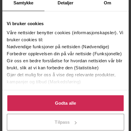
Samtykke
Detaljer
Om
Vi bruker cookies
Våre nettsider benytter cookies (informasjonskapsler). Vi
bruker cookies til:
Nødvendige funksjoner på nettsiden (Nødvendige)
Forbedrer opplevelsen din på vår nettside (Funksjonelle)
Gir oss en bedre forståelse for hvordan nettsiden vår blir
brukt, slik at vi kan forbedre den (Statistiske)
Gjør det mulig for oss å vise deg relevante produkter,
kampanjer og tilbud (Markedsføring)
299,-
399,-
Minnesota
Søvngjengeren
Klikk på «Godta alle» for å gi oss ditt samtykke til å
Jo Nesbø
Lars Kepler
bruke cookies for alle disse formålene. Du kan også
Godta alle
LYDBOK
LYDBOK
tilpasse ditt samtykke til spesifikke formål ved å klikke
på «Tilpass». Du kan når som helst trekke tilbake eller
Tilpass
endre ditt samtykke.