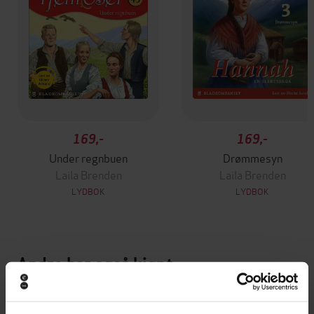
169,-
169,-
Under regnbuen
Drømmesyn
Laila Brenden
Laila Brenden
LYDBOK
LYDBOK
Andre har også kjøpt
Vinner av Rivertonprisen
Premium