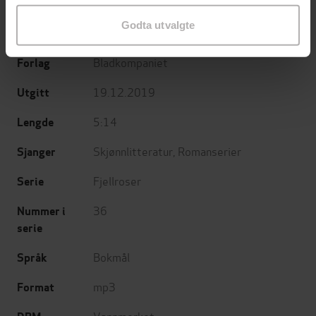
Laila Brenden
(forfatter),
Gisken Armand
Forfattere
Godta utvalgte
(innleser)
Bladkompaniet
Forlag
19.12.2019
Utgitt
5:14
Lengde
Skjønnlitteratur
,
Romanserier
Sjanger
Fjellroser
Serie
36
Nummer i
serie
Bokmål
Språk
mp3
Format
Vannmerket