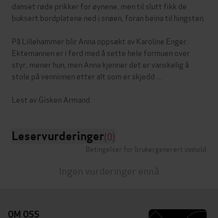
danset røde prikker for øynene, men til slutt fikk de
buksert bordplatene ned i snøen, foran beina til hingsten.
På Lillehammer blir Anna oppsøkt av Karoline Enger.
Ektemannen er i ferd med å sette hele formuen over
styr, mener hun, men Anna kjenner det er vanskelig å
stole på venninnen etter alt som er skjedd ...
Leservurderinger
(0)
Betingelser for brukergenerert innhold
Ingen vurderinger ennå
OM OSS