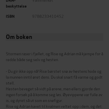
DRM-
beskyttelse
9788233410452
ISBN
Om boken
Stormen raser i fjellet, og Rise og Adrian må kjempe for å
redde både seg selv og hesten.
- Du gir ikke opp nå! Rise børstet snø av hestens hode og
la munnen inntil øret dens. Du skal snart få varme og godt
stell.
Hesten beveget så vidt på ørene, men ellers gjorde den
ingen forsøk på å komme seg løs. Øyevippene var fulle av
is, og dyret så ut som en snøfigur.
Rise og Adrian kavet til kvalmen veltet opp i dem, og det