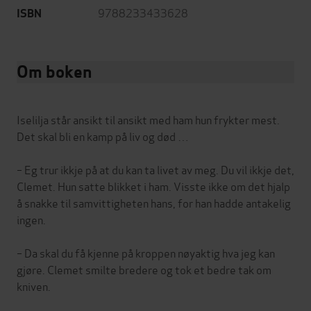
9788233433628
ISBN
Om boken
Iselilja står ansikt til ansikt med ham hun frykter mest.
Det skal bli en kamp på liv og død …
– Eg trur ikkje på at du kan ta livet av meg. Du vil ikkje det,
Clemet. Hun satte blikket i ham. Visste ikke om det hjalp
å snakke til samvittigheten hans, for han hadde antakelig
ingen.
– Da skal du få kjenne på kroppen nøyaktig hva jeg kan
gjøre. Clemet smilte bredere og tok et bedre tak om
kniven.