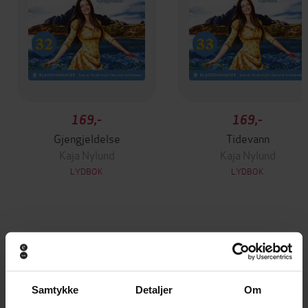
169,-
169,-
Gjengjeldelse
Tidevann
Kaja Nylund
Kaja Nylund
LYDBOK
LYDBOK
Andre har også kjøpt
Premium
Samtykke
Detaljer
Om