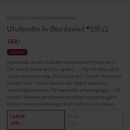
Kaja Nylund
,
Marit Røste
(innleser)
Ufullendte liv
(Nordavind #19)
169,-
Premium
Iselilja står ansikt til ansikt med ham hun frykter mest.
Det skal bli en kamp på liv og død … – Eg trur ikkje på at
du kan ta livet av meg. Du vil ikkje det, Clemet. Hun satte
blikket i ham. Visste ikke om det hjalp å snakke til
samvittigheten hans, for han hadde antakelig ingen. – Da
skal du få kjenne på kroppen nøyaktig hva jeg kan gjøre.
Clemet smilte bredere og tok et bedre tak om kniven. …
Ebok
Lydbok
119,-
169,-