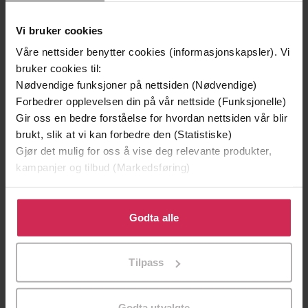
Vi bruker cookies
Våre nettsider benytter cookies (informasjonskapsler). Vi
bruker cookies til:
Nødvendige funksjoner på nettsiden (Nødvendige)
Forbedrer opplevelsen din på vår nettside (Funksjonelle)
Gir oss en bedre forståelse for hvordan nettsiden vår blir
brukt, slik at vi kan forbedre den (Statistiske)
Gjør det mulig for oss å vise deg relevante produkter,
kampanjer og tilbud (Markedsføring)
199,-
239,-
Skinndød
Harry Potte
Klikk på «Godta alle» for å gi oss ditt samtykke til å
Thomas Enger
J.K. Rowling
bruke cookies for alle disse formålene. Du kan også
Godta alle
tilpasse ditt samtykke til spesifikke formål ved å klikke
LYDBOK
LYDBOK
på «Tilpass». Du kan når som helst trekke tilbake eller
Tilpass
endre ditt samtykke.
Kaja Nylund
(forfatter),
Marit Røste
Godta utvalgte