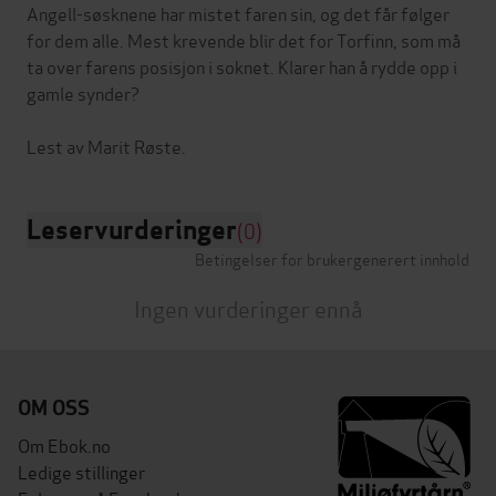
Angell-søsknene har mistet faren sin, og det får følger
for dem alle. Mest krevende blir det for Torfinn, som må
ta over farens posisjon i soknet. Klarer han å rydde opp i
gamle synder?
Leservurderinger
(0)
Betingelser for brukergenerert innhold
Ingen vurderinger ennå
OM OSS
Om Ebok.no
Ledige stillinger