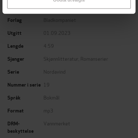
Forfattere
(innleser)
Bladkompaniet
Forlag
01.09.2023
Utgitt
4:59
Lengde
Skjønnlitteratur
,
Romanserier
Sjanger
Nordavind
Serie
19
Nummer i serie
Bokmål
Språk
mp3
Format
Vannmerket
DRM-
beskyttelse