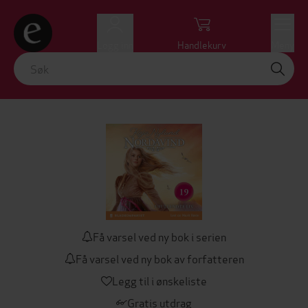
Logg inn
Handlekurv
Meny
Få varsel ved ny bok i serien
Få varsel ved ny bok av forfatteren
Legg til i ønskeliste
Gratis utdrag