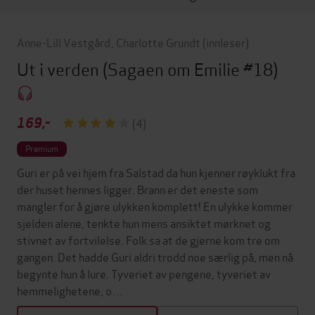
Anne-Lill Vestgård
,
Charlotte Grundt
(innleser)
Ut i verden
(Sagaen om Emilie #18)
169,-
(4)
Premium
Guri er på vei hjem fra Salstad da hun kjenner røyklukt fra
der huset hennes ligger. Brann er det eneste som
mangler for å gjøre ulykken komplett! En ulykke kommer
sjelden alene, tenkte hun mens ansiktet mørknet og
stivnet av fortvilelse. Folk sa at de gjerne kom tre om
gangen. Det hadde Guri aldri trodd noe særlig på, men nå
begynte hun å lure. Tyveriet av pengene, tyveriet av
hemmelighetene, o…