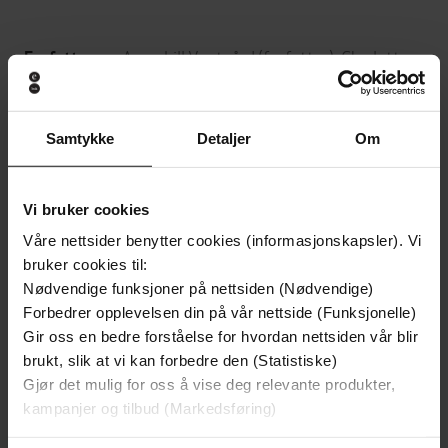
Anne-Lill Vestgård
(forfatter),
Charlotte
Forfattere
Grundt
(innleser)
Bladkompaniet
Forlag
Samtykke
Detaljer
Om
30.05.2022
Utgitt
5:12
Lengde
Vi bruker cookies
Våre nettsider benytter cookies (informasjonskapsler). Vi
Skjønnlitteratur
,
Romanserier
Sjanger
bruker cookies til:
Sagaen om Emilie
Serie
Nødvendige funksjoner på nettsiden (Nødvendige)
Forbedrer opplevelsen din på vår nettside (Funksjonelle)
18
Nummer i
Gir oss en bedre forståelse for hvordan nettsiden vår blir
serie
brukt, slik at vi kan forbedre den (Statistiske)
Gjør det mulig for oss å vise deg relevante produkter,
Bokmål
Språk
kampanjer og tilbud (Markedsføring)
mp3
Format