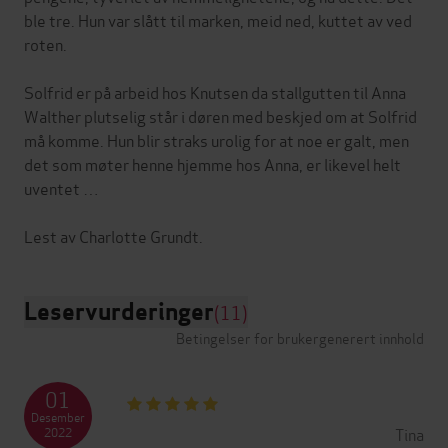
ble tre. Hun var slått til marken, meid ned, kuttet av ved
roten.
Solfrid er på arbeid hos Knutsen da stallgutten til Anna
Walther plutselig står i døren med beskjed om at Solfrid
må komme. Hun blir straks urolig for at noe er galt, men
det som møter henne hjemme hos Anna, er likevel helt
uventet …
Leservurderinger
(11)
Betingelser for brukergenerert innhold
01
Desember
Tina
2022