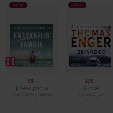
Premium
Premium
99,-
199,-
En lykkelig familie
Skinndød
Stian Hjelvin Andersen
Thomas Enger
LYDBOK
LYDBOK