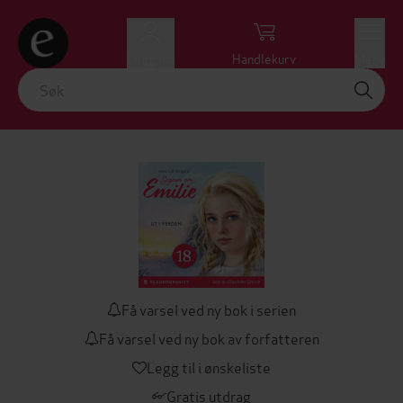
Logg inn
Handlekurv
Meny
Få varsel ved ny bok i serien
Få varsel ved ny bok av forfatteren
Legg til i ønskeliste
Gratis utdrag