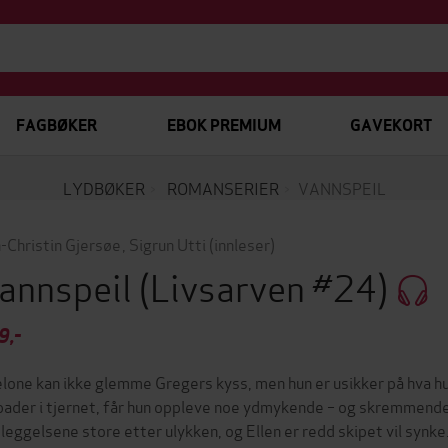
FAGBØKER
EBOK PREMIUM
GAVEKORT
LYDBØKER
ROMANSERIER
VANNSPEIL
-Christin Gjersøe
,
Sigrun Utti
(innleser)
annspeil
(Livsarven #24)
9,-
lone kan ikke glemme Gregers kyss, men hun er usikker på hva hun
bader i tjernet, får hun oppleve noe ydmykende – og skremmend
leggelsene store etter ulykken, og Ellen er redd skipet vil synke