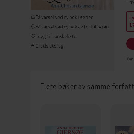
– h
Få varsel ved ny bok i serien
L
17
Få varsel ved ny bok av forfatteren
Legg til i ønskeliste
Gratis utdrag
Kan 
Flere bøker av samme forfat