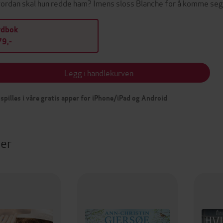
vordan skal hun redde ham? Imens sloss Blanche for å komme seg 
ydbok
9,-
Legg i handlekurven
spilles i våre gratis apper for iPhone/iPad og Android
ter