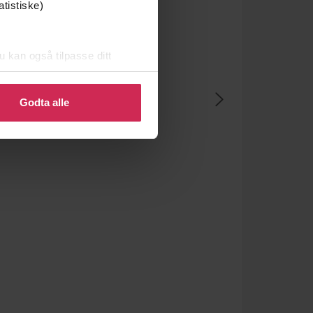
atistiske)
u kan også tilpasse ditt
 eller endre ditt samtykke.
Godta alle