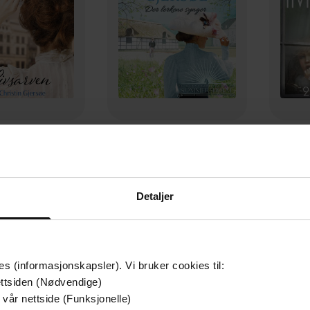
179,-
349,-
alstrøm
Der lerkene synger
E
istin Gjersøe
Ann-Christin Gjersøe
Ann-
LYDBOK
LYDBOK
Detaljer
es (informasjonskapsler). Vi bruker cookies til:
ttsiden (Nødvendige)
 vår nettside (Funksjonelle)