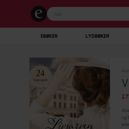
EBØKER
LYDBØKER
Ann
V
17
Abe
og 
øde