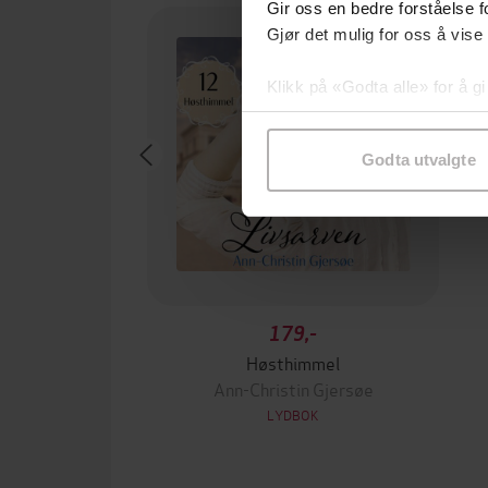
Gir oss en bedre forståelse fo
Gjør det mulig for oss å vise
Klikk på «Godta alle» for å gi
samtykke til spesifikke formå
Godta utvalgte
179,-
Høsthimmel
Ann-Christin Gjersøe
LYDBOK