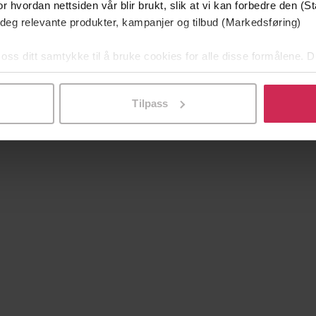
r hvordan nettsiden vår blir brukt, slik at vi kan forbedre den (St
 deg relevante produkter, kampanjer og tilbud (Markedsføring)
 oss ditt samtykke til å bruke cookies for alle disse formålene. D
l ved å klikke på «Tilpass». Du kan når som helst trekke tilbake
Tilpass