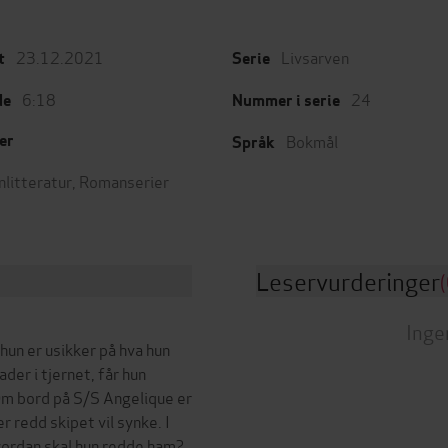
23.12.2021
Livsarven
t
Serie
6:18
24
de
Nummer i serie
Bokmål
er
Språk
nlitteratur
,
Romanserier
Leservurderinger
(
Inge
un er usikker på hva hun
der i tjernet, får hun
m bord på S/S Angelique er
 redd skipet vil synke. I
vordan skal hun redde ham?