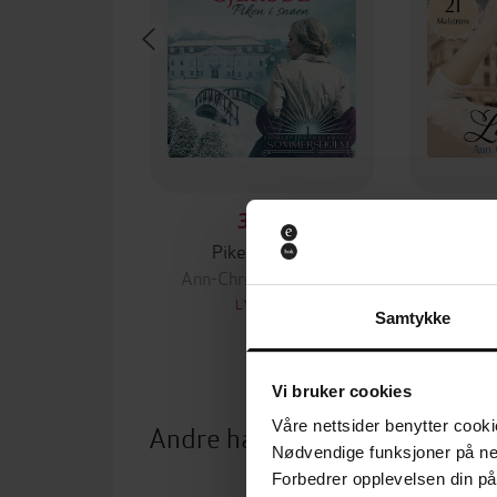
350,-
Piken i snøen
M
Ann-Christin Gjersøe
Ann-Chr
LYDBOK
Samtykke
Vi bruker cookies
Våre nettsider benytter cooki
Andre har også kjøpt
Nødvendige funksjoner på ne
Forbedrer opplevelsen din på