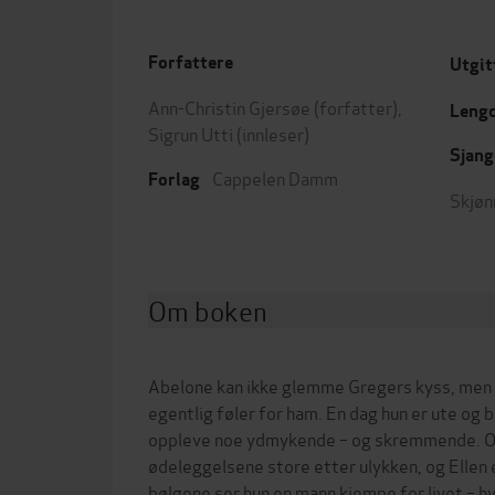
Forfattere
Utgit
Ann-Christin Gjersøe
(forfatter),
Leng
Sigrun Utti
(innleser)
Sjang
Cappelen Damm
Forlag
Skjøn
Om boken
Abelone kan ikke glemme Gregers kyss, men h
egentlig føler for ham. En dag hun er ute og ba
oppleve noe ydmykende – og skremmende. O
ødeleggelsene store etter ulykken, og Ellen er
bølgene ser hun en mann kjempe for livet – h