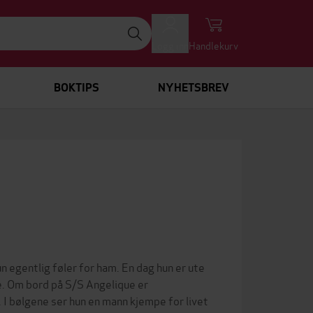
Logg inn
Handlekurv
BOKTIPS
NYHETSBREV
 egentlig føler for ham. En dag hun er ute
e. Om bord på S/S Angelique er
. I bølgene ser hun en mann kjempe for livet