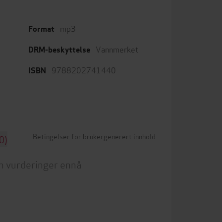
mp3
Format
Vannmerket
DRM-beskyttelse
9788202741440
ISBN
Betingelser for brukergenerert innhold
0)
n vurderinger ennå