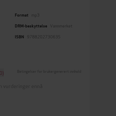
mp3
Format
Vannmerket
DRM-beskyttelse
9788202730635
ISBN
Betingelser for brukergenerert innhold
0)
n vurderinger ennå