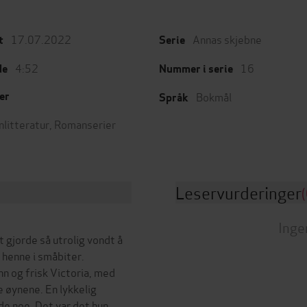
17.07.2022
Annas skjebne
t
Serie
4:52
16
de
Nummer i serie
Bokmål
er
Språk
nlitteratur
,
Romanserier
Leservurderinger
(
Inge
t gjorde så utrolig vondt å
t henne i småbiter.
n og frisk Victoria, med
 øynene. En lykkelig
de noe. Det var det hun