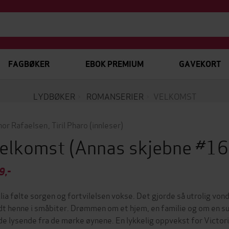
FAGBØKER
EBOK PREMIUM
GAVEKORT
LYDBØKER
ROMANSERIER
VELKOMST
inor Rafaelsen
,
Tiril Pharo
(innleser)
elkomst
(Annas skjebne #16
9,-
lia følte sorgen og fortvilelsen vokse. Det gjorde så utrolig vond
dt henne i småbiter. Drømmen om et hjem, en familie og om en su
de lysende fra de mørke øynene. En lykkelig oppvekst for Victori