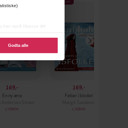
Premium
atistiske)
u kan også tilpasse ditt
 eller endre ditt samtykke.
Godta alle
169,-
169,-
En ny æra
Feber i blodet
a Andersen Strøm
Margit Sandemo
LYDBOK
LYDBOK