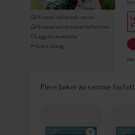
hun
Få varsel ved ny bok i serien
L
17
Få varsel ved ny bok av forfatteren
Legg til i ønskeliste
Gratis utdrag
Kan 
Flere bøker av samme forfat