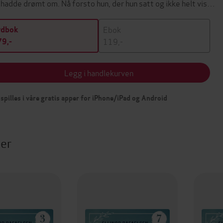
 hadde drømt om. Nå forsto hun, der hun satt og ikke helt vis…
Ebok
ydbok
119,-
9,-
Legg i handlekurven
spilles i våre gratis apper for iPhone/iPad og Android
ter