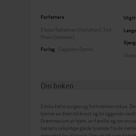
Forfattere
Utgit
Ellinor Rafaelsen
(forfatter),
Tiril
Leng
Pharo
(innleser)
Sjang
Cappelen Damm
Forlag
Skjøn
Om boken
Emilia følte sorgen og fortvilelsen vokse. De
kjenne en drøm bli knust og bli liggende rund
Drømmen om et hjem, en familie og om en sun
barnets uskyldige glede lysende fra de mørke
oppvekst for Victoria. Det var alt som betyd