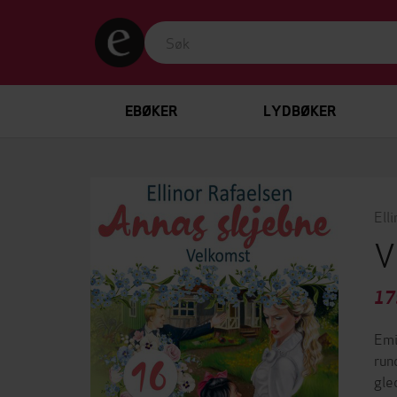
EBØKER
LYDBØKER
Ell
V
17
Emi
run
gle