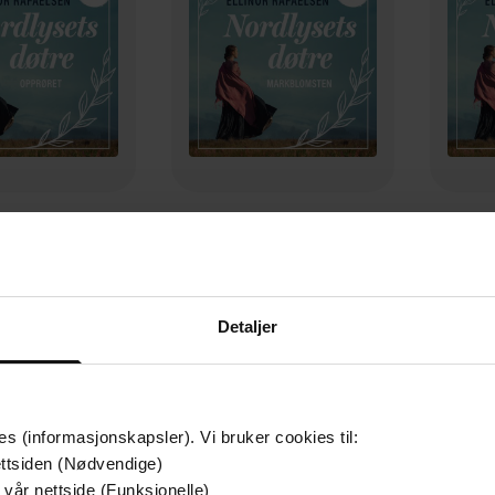
179,-
179,-
pprøret
Markblomsten
Spar
or Rafaelsen
Ellinor Rafaelsen
El
LYDBOK
LYDBOK
Detaljer
es (informasjonskapsler). Vi bruker cookies til:
ttsiden (Nødvendige)
 vår nettside (Funksjonelle)