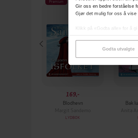
Premium
Gir oss en bedre forståelse fo
Gjør det mulig for oss å vise
Klikk på «Godta alle» for å gi
samtykke til spesifikke formå
Godta utvalgte
169,-
Blodhevn
Bak l
Margit Sandemo
Anita A
LYDBOK