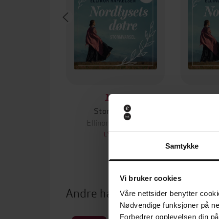
179,-
Stormvarsel
O
Ellinor Rafaelsen
Ellin
LYDBOK
Samtykke
Vi bruker cookies
Andre har også kjøpt
Våre nettsider benytter cooki
Nødvendige funksjoner på ne
Forbedrer opplevelsen din på