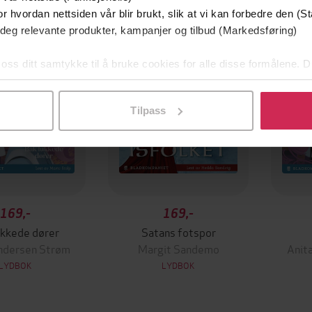
Premium
r hvordan nettsiden vår blir brukt, slik at vi kan forbedre den (St
 deg relevante produkter, kampanjer og tilbud (Markedsføring)
 oss ditt samtykke til å bruke cookies for alle disse formålene. D
l ved å klikke på «Tilpass». Du kan når som helst trekke tilbake
Tilpass
169,-
169,-
ukkede dører
Satans fotspor
ndersen Strøm
Margit Sandemo
Anit
LYDBOK
LYDBOK