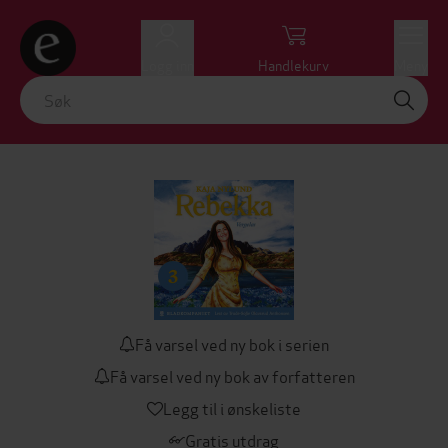
Logg inn
Handlekurv
Meny
Få varsel ved ny bok i serien
Få varsel ved ny bok av forfatteren
Legg til i ønskeliste
Gratis utdrag