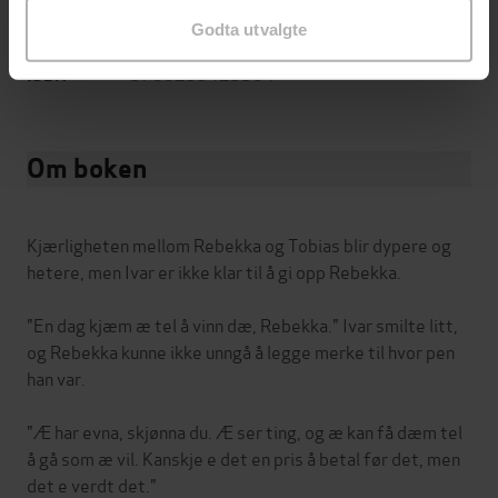
DRM-
beskyttelse
Godta utvalgte
9788233423384
ISBN
Om boken
Kjærligheten mellom Rebekka og Tobias blir dypere og
hetere, men Ivar er ikke klar til å gi opp Rebekka.
"En dag kjæm æ tel å vinn dæ, Rebekka." Ivar smilte litt,
og Rebekka kunne ikke unngå å legge merke til hvor pen
han var.
"Æ har evna, skjønna du. Æ ser ting, og æ kan få dæm tel
å gå som æ vil. Kanskje e det en pris å betal før det, men
det e verdt det."