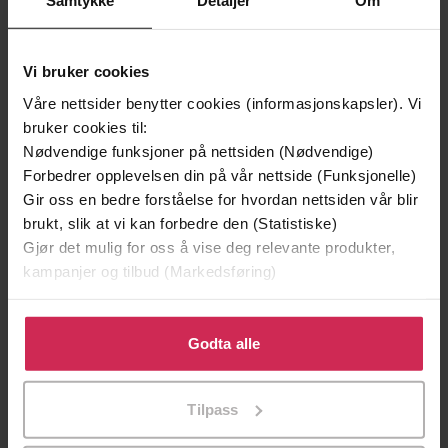
Samtykke
Detaljer
Om
Kaja Nylund
(forfatter),
Trude-Sofie
Forfattere
Olavsrud Anthonsen
(innleser)
Vi bruker cookies
Bladkompaniet
Forlag
Våre nettsider benytter cookies (informasjonskapsler). Vi
20.05.2021
bruker cookies til:
Utgitt
Nødvendige funksjoner på nettsiden (Nødvendige)
5:29
Lengde
Forbedrer opplevelsen din på vår nettside (Funksjonelle)
Gir oss en bedre forståelse for hvordan nettsiden vår blir
Skjønnlitteratur
,
Romanserier
Sjanger
brukt, slik at vi kan forbedre den (Statistiske)
Gjør det mulig for oss å vise deg relevante produkter,
Rebekka
Serie
kampanjer og tilbud (Markedsføring)
3
Nummer i
Klikk på «Godta alle» for å gi oss ditt samtykke til å
serie
bruke cookies for alle disse formålene. Du kan også
Godta alle
Bokmål
Språk
tilpasse ditt samtykke til spesifikke formål ved å klikke
på «Tilpass». Du kan når som helst trekke tilbake eller
mp3
Format
Tilpass
endre ditt samtykke.
Vannmerket