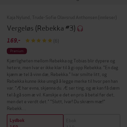
Kaja Nylund
,
Trude-Sofie Olavsrud Anthonsen
(innleser)
Vergeløs
(Rebekka #3)
169,-
(6)
Premium
Kjærligheten mellom Rebekka og Tobias blir dypere og
hetere, men Ivar er ikke klar til å gi opp Rebekka. "En dag
kjæm æ tel å vinn dæ, Rebekka." Ivar smilte litt, og
Rebekka kunne ikke unngå å legge merke til hvor pen han
var. "Æ har evna, skjønna du. Æ ser ting, og æ kan få dæm
tel å gå som æ vil. Kanskje e det en pris å betal før det,
men det e verdt det." "Slutt, Ivar! Du skræm mæ!"
Rebekk…
Ebok
Lydbok
119,-