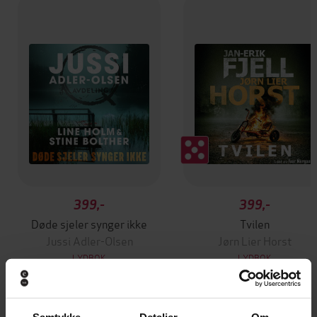
399,-
399,-
Døde sjeler synger ikke
Tvilen
Jussi Adler-Olsen
Jørn Lier Horst
LYDBOK
LYDBOK