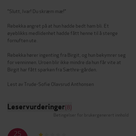
"Slutt, Ivar! Du skræm mæ!"
Rebekka angret på at hun hadde bedt ham bli. Et
øyeblikks medlidenhet hadde fått henne til å stenge
fornuften ute.
Rebekka hører ingenting fra Birgit, og hun bekymrer seg
for venninnen. Uroen blir ikke mindre da hun får vite at
Birgit har fått sparken fra Sæthre-gården.
Leservurderinger
(8)
Betingelser for brukergenerert innhold
25