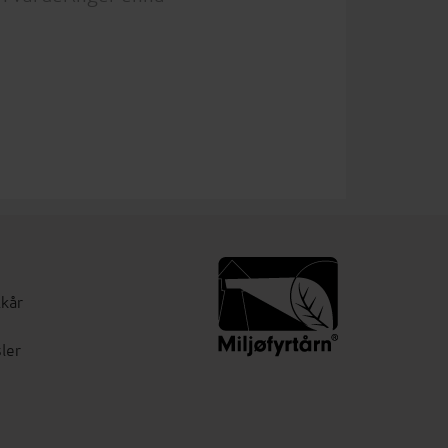
lkår
ler