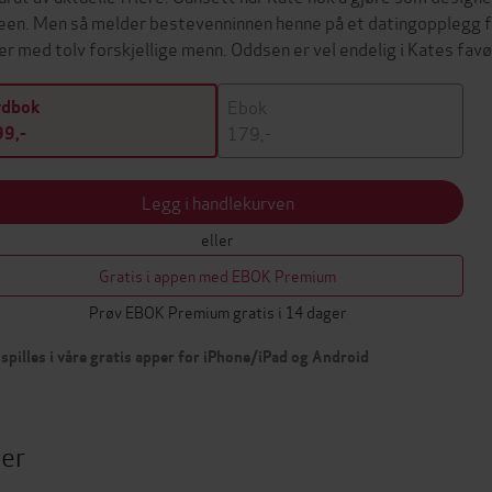
een. Men så melder bestevenninnen henne på et datingopplegg for a
er med tolv forskjellige menn. Oddsen er vel endelig i Kates favø
Ebok
ydbok
179,-
9,-
Legg i handlekurven
eller
Gratis i appen med EBOK Premium
Prøv EBOK Premium gratis i 14 dager
spilles i våre gratis apper for iPhone/iPad og Android
ter