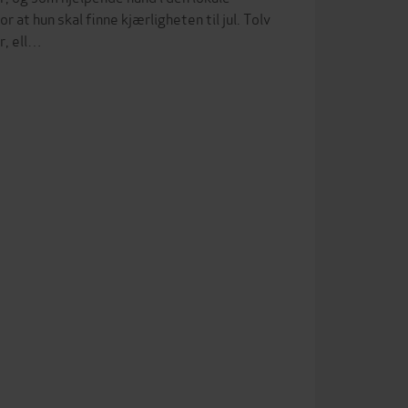
t hun skal finne kjærligheten til jul. Tolv
r, ell…