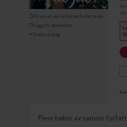
kaf
dat
Få varsel ved ny bok av forfatteren
Legg til i ønskeliste
L
Gratis utdrag
39
Kan 
Flere bøker av samme forfat