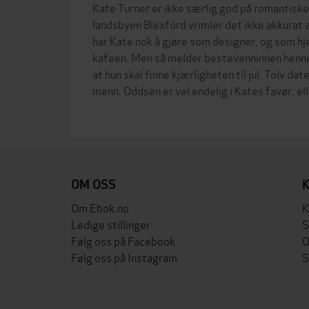
Kate Turner er ikke særlig god på romantiske
landsbyen Blexford vrimler det ikke akkurat a
har Kate nok å gjøre som designer, og som hj
kafeen. Men så melder bestevenninnen henne
at hun skal finne kjærligheten til jul. Tolv dat
menn. Oddsen er vel endelig i Kates favør, eller
OM OSS
Om Ebok.no
K
Ledige stillinger
S
Følg oss på Facebook
O
Følg oss på Instagram
S