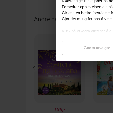
Nødvendige funksjoner på ne
Forbedrer opplevelsen din på
Gir oss en bedre forståelse fo
Andre har også kjøpt
Gjør det mulig for oss å vise
Klikk på «Godta alle» for å gi
Premium
samtykke til spesifikke formå
Godta utvalgte
199,-