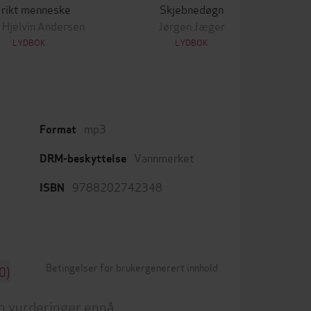
 rikt menneske
Skjebnedøgn
 Hjelvin Andersen
Jørgen Jæger
LYDBOK
LYDBOK
mp3
Format
Vannmerket
DRM-beskyttelse
9788202742348
ISBN
Betingelser for brukergenerert innhold
0)
n vurderinger ennå