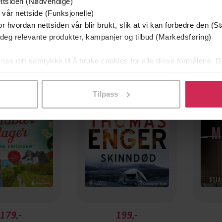
ttsiden (Nødvendige)
 vår nettside (Funksjonelle)
r hvordan nettsiden vår blir brukt, slik at vi kan forbedre den (St
 deg relevante produkter, kampanjer og tilbud (Markedsføring)
 oss ditt samtykke til å bruke cookies for alle disse formålene. D
Premium
Premi
l ved å klikke på «Tilpass». Du kan når som helst trekke tilbake
Tilpass
179,-
199,-