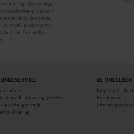
 forhold. Og i den søvnige
v aktuelle friere. Uansett
elpende hånd i den lokale
 på et datingopplegg for
er med tolv forskjellige
 . . .?
KUNDESERVICE
BETINGELSER
ontakt oss
Kjøps- og bruksvi
lik leser du ebøker og lydbøker
Personvern
fte stilte spørsmål
Informasjonskaps
elvpublisering