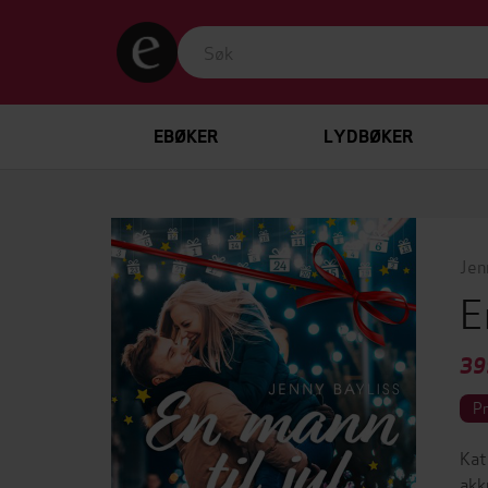
EBØKER
LYDBØKER
Jen
E
39
P
Kat
akk