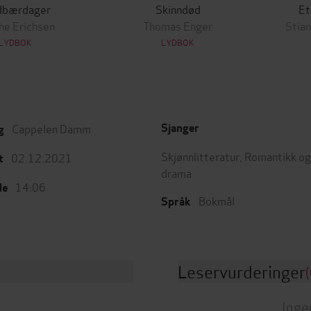
dbærdager
Skinndød
Et
he Erichsen
Thomas Enger
Stian
LYDBOK
LYDBOK
Cappelen Damm
Sjanger
g
Skjønnlitteratur
,
Romantikk og
02.12.2021
t
drama
14:06
de
Bokmål
Språk
Leservurderinger
(
Inge