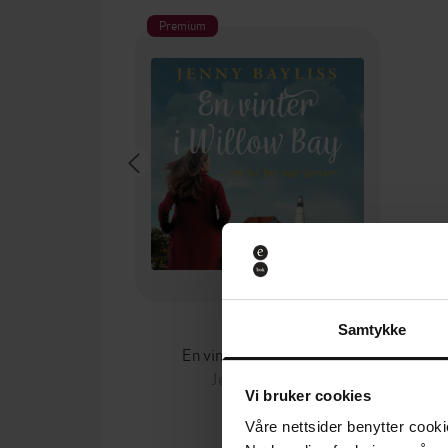
Premium
350,-
Samtykke
En vinter i Willow Bay
Jenny Bayliss
Vi bruker cookies
LYDBOK
Våre nettsider benytter cooki