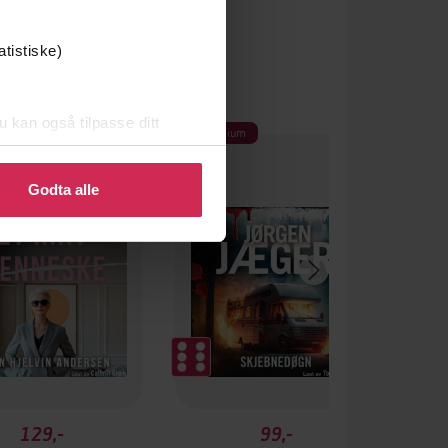
atistiske)
u kan også tilpasse ditt
um
Premium
 eller endre ditt samtykke.
Godta alle
129,-
99,-