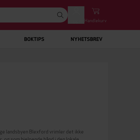
Logg inn
Handlekurv
BOKTIPS
NYHETSBREV
ige landsbyen Blexford vrimler det ikke
r, og som hjelpende hånd i den lokale