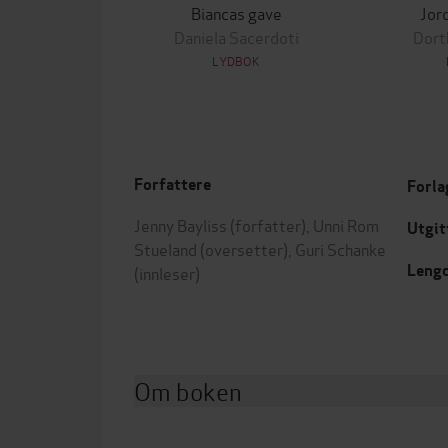
Biancas gave
Jor
Daniela Sacerdoti
Dort
LYDBOK
Forfattere
Forla
Jenny Bayliss
(forfatter),
Unni Rom
Utgit
Stueland
(oversetter),
Guri Schanke
Leng
(innleser)
Om boken