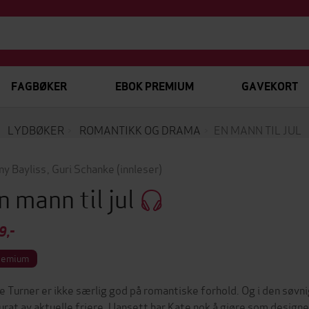
FAGBØKER
EBOK PREMIUM
GAVEKORT
LYDBØKER
ROMANTIKK OG DRAMA
EN MANN TIL JUL
ny Bayliss
,
Guri Schanke
(innleser)
n mann til jul
9,-
remium
e Turner er ikke særlig god på romantiske forhold. Og i den søvn
urat av aktuelle friere. Uansett har Kate nok å gjøre som designe