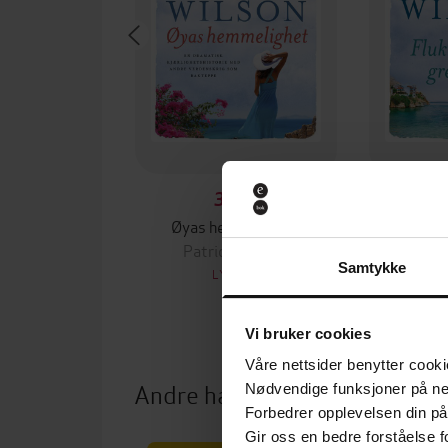
350,-
Øyas hemmelighet
Flukten t
Patricia Wilson
Patr
Samtykke
LYDBOK
Vi bruker cookies
Våre nettsider benytter cooki
Andre har også kjøpt
Nødvendige funksjoner på ne
Forbedrer opplevelsen din på
Gir oss en bedre forståelse fo