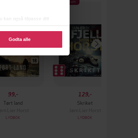
um
Premium
u kan også tilpasse ditt
 eller endre ditt samtykke.
Godta alle
99,-
129,-
Tørt land
Skriket
ørn Lier Horst
Jørn Lier Horst
LYDBOK
LYDBOK