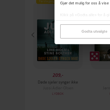
Første gang på tilbud
Gjør det mulig for oss å vise
Klikk på «Godta alle» for å gi
samtykke til spesifikke formå
Godta utvalgte
209,-
Døde sjeler synger ikke
Jussi Adler-Olsen
Jørn
LYDBOK