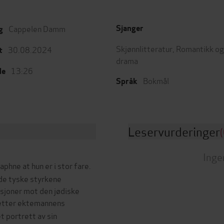
Cappelen Damm
Sjanger
g
Skjønnlitteratur
,
Romantikk og
30.08.2024
t
drama
13:26
de
Bokmål
Språk
Leservurderinger
(
Inge
hne at hun er i stor fare.
 de tyske styrkene
sjoner mot den jødiske
u etter ektemannens
t portrett av sin