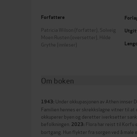
Forfattere
Forla
Patricia Wilson
(forfatter),
Solveig
Utgit
Moen Rusten
(oversetter),
Hilde
Leng
Grythe
(innleser)
Om boken
Under okkupasjonen av Athen innser Dap
1943:
Familien hennes er skrekkslagne vitner til at
okkuperer byen og deretter iverksetter sank
befolkningen.
Flora har reist til Korf
2023:
bortgang. Hun flykter fra sorgen ved å male e