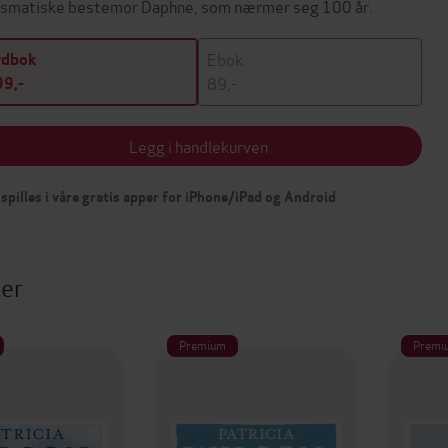
ismatiske bestemor Daphne, som nærmer seg 100 år.
Ebok
ydbok
89,-
9,-
Legg i handlekurven
spilles i våre gratis apper for iPhone/iPad og Android
ter
Premium
Premi