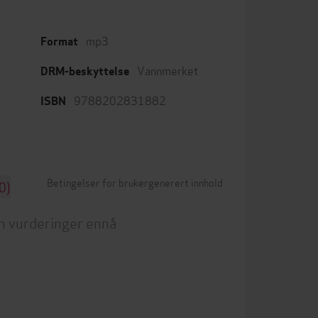
mp3
Format
Vannmerket
DRM-beskyttelse
9788202831882
ISBN
Betingelser for brukergenerert innhold
0)
n vurderinger ennå