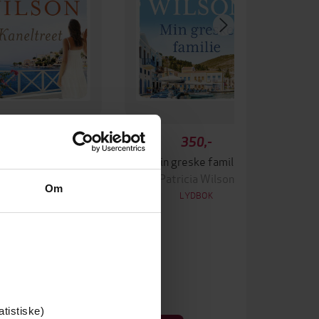
350,-
350,-
Kaneltreet
Min greske familie
atricia Wilson
Patricia Wilson
Om
LYDBOK
LYDBOK
atistiske)