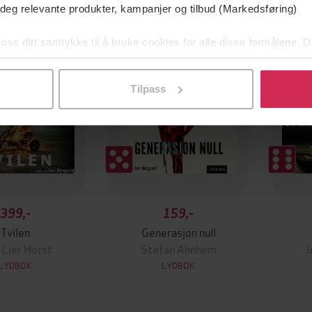
Første gang på tilbud
Premi
 deg relevante produkter, kampanjer og tilbud (Markedsføring)
 oss ditt samtykke til å bruke cookies for alle disse formålene. D
l ved å klikke på «Tilpass». Du kan når som helst trekke tilbake
Tilpass
399,-
159,-
Tvilen
Generasjon null
 Lier Horst
Stefan Ahnhem
J
LYDBOK
LYDBOK