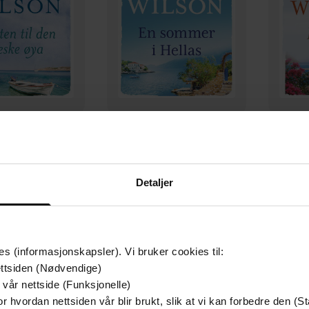
399,-
399,-
il den greske øya
En sommer i Hellas
icia Wilson
Patricia Wilson
P
Detaljer
LYDBOK
LYDBOK
es (informasjonskapsler). Vi bruker cookies til:
ttsiden (Nødvendige)
 vår nettside (Funksjonelle)
r hvordan nettsiden vår blir brukt, slik at vi kan forbedre den (St