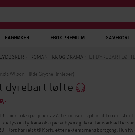
FAGBØKER
EBOK PREMIUM
GAVEKORT
LYDBØKER
ROMANTIKK OG DRAMA
ET DYREBART LØFT
ricia Wilson
,
Hilde Grythe
(innleser)
t dyrebart løfte
9,-
3: Under okkupasjonen av Athen innser Daphne at hun er i stor fa
 at de tyske styrkene okkuperer byen og deretter iverksetter sa
3: Flora har reist til Korfu etter ektemannens bortgang. Hun flyk