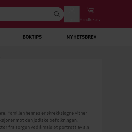
Logg inn
Handlekurv
BOKTIPS
NYHETSBREV
E
re. Familien hennes er skrekkslagne vitner
nksjoner mot den jødiske befolkningen.
ter fra sorgen ved å male et portrett av sin