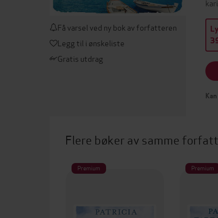
kar
Få varsel ved ny bok av forfatteren
L
39
Legg til i ønskeliste
Gratis utdrag
Kan 
Flere bøker av samme forfat
Premium
Premium