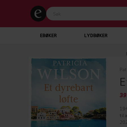
EBØKER
LYDBØKER
Pat
E
39
194
til
202